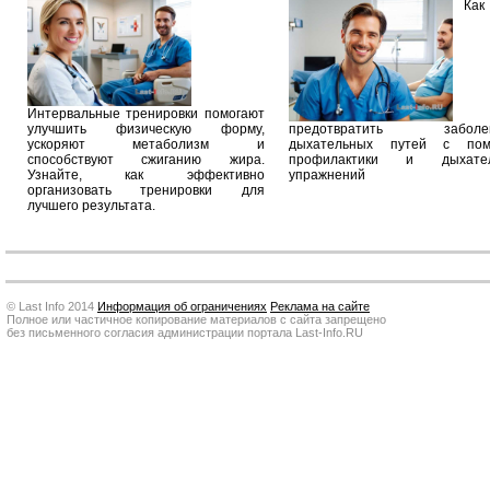
Как
Интервальные тренировки помогают
улучшить физическую форму,
предотвратить заболев
ускоряют метаболизм и
дыхательных путей с по
способствуют сжиганию жира.
профилактики и дыхател
Узнайте, как эффективно
упражнений
организовать тренировки для
лучшего результата.
© Last Info 2014
Информация об ограничениях
Реклама на сайте
Полное или частичное копирование материалов с сайта запрещено
без письменного согласия администрации портала Last-Info.RU