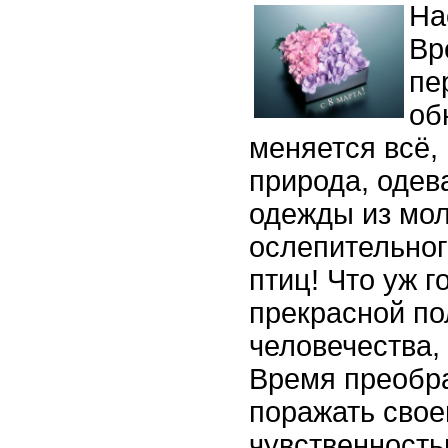
На
Вр
пе
об
меняется всё,
природа, одев
одежды из мол
ослепительног
птиц! Что уж г
прекрасной п
человечества, 
Время преобра
поражать свое
чувственность