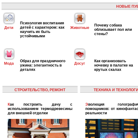
НОВЫЕ ПУ
Психология воспитания
Почему собака
детей с характером: как
Дети
Животные
облизывает пол или
научить их быть
стены?
устойчивыми
Образ для праздничного
Как организовать
Мода
Досуг
ужина: элегантность в
ночевку в палатке на
деталях
крутых скалах
СТРОИТЕЛЬСТВО, РЕМОНТ
ТЕХНИКА И ТЕХНОЛОГ
Как построить дачу с
Эволюция голографических
использованием термодревесины
помощников: от кинофантас
для внешней отделки
реальности