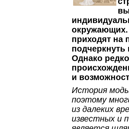
ст
вы
индивидуаль
окружающих.
приходят на 
подчеркнуть 
Однако редко
происхождени
и возможност
История моды
поэтому мног
из далеких вр
известных и 
является шляп