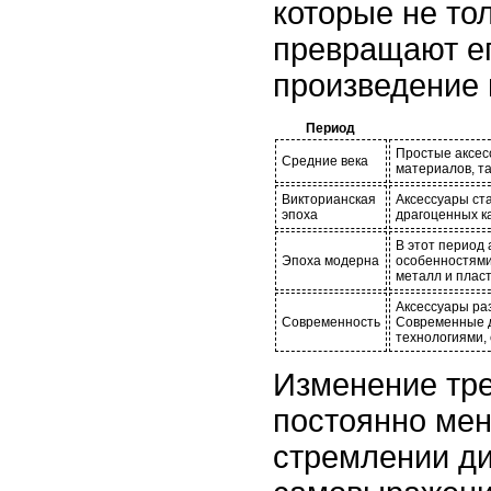
которые не то
превращают ег
произведение 
Период
Простые аксесс
Средние века
материалов, так
Викторианская
Аксессуары ст
эпоха
драгоценных к
В этот период
Эпоха модерна
особенностями
металл и пласт
Аксессуары ра
Современность
Современные д
технологиями,
Изменение тре
постоянно ме
стремлении ди