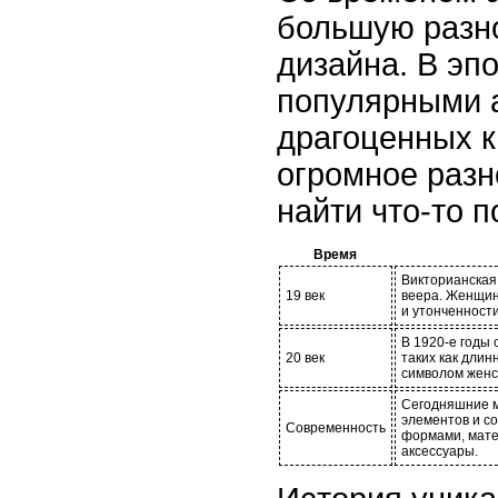
большую разн
дизайна. В эп
популярными 
драгоценных к
огромное разн
найти что-то п
Время
Викторианская
19 век
веера. Женщин
и утонченности
В 1920-е годы
20 век
таких как дли
символом женс
Сегодняшние м
элементов и с
Современность
формами, мате
аксессуары.