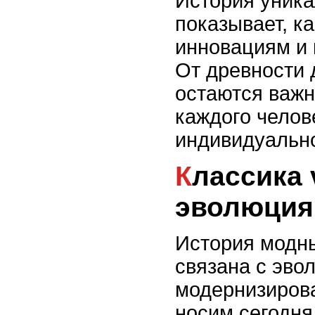
История уник
показывает, ка
инновациям и 
От древности 
остаются важн
каждого челов
индивидуально
Классика vs модернизация:
эволюция
История модн
связана с эво
модернизирова
носим сегодня