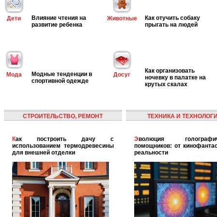
Влияние чтения на
Как отучить собаку
Дети
Животные
развитие ребенка
прыгать на людей
Как организовать
Модные тенденции в
Мода
Досуг
ночевку в палатке на
спортивной одежде
крутых скалах
СТРОИТЕЛЬСТВО, РЕМОНТ
ТЕХНИКА И ТЕХНОЛОГ
Как построить дачу с
Эволюция голографических
использованием термодревесины
помощников: от кинофантас
для внешней отделки
реальности