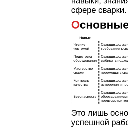
навыки, знани
сфере сварки.
Основны
Навык
Чтение
Сварщик должен 
чертежей
требования к св
Подготовка
Сварщик должен
оборудования
выбирать подхо
Мастерство
Сварщик должен
сварки
перемещать свар
Контроль
Сварщик должен
качества
измерения и про
Сварщик должен
Безопасность
оборудованием 
предусмотрител
Это лишь осн
успешной рабо