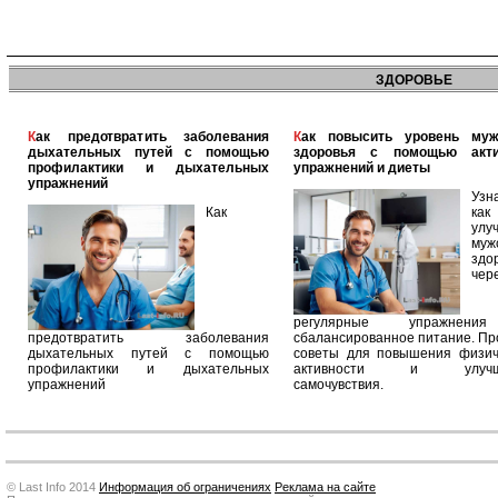
ЗДОРОВЬЕ
Как предотвратить заболевания
Как повысить уровень мужского
дыхательных путей с помощью
здоровья с помощью акт
профилактики и дыхательных
упражнений и диеты
упражнений
Узн
Как
как
улу
муж
здо
чер
регулярные упражнен
предотвратить заболевания
сбалансированное питание. П
дыхательных путей с помощью
советы для повышения физич
профилактики и дыхательных
активности и улучш
упражнений
самочувствия.
© Last Info 2014
Информация об ограничениях
Реклама на сайте