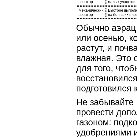
аэратор
малых участков
Механический
Быстрое выполн
аэратор
на больших пло
Обычно аэрац
или осенью, к
растут, и поч
влажная. Это 
для того, чтоб
восстановился
подготовился 
Не забывайте 
провести допо
газоном: подк
удобрениями и