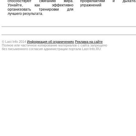
способствуют сжиганию жира.
профилактики и дыхател
Узнайте, как эффективно
упражнений
организовать тренировки для
лучшего результата.
© Last Info 2014
Информация об ограничениях
Реклама на сайте
Полное или частичное копирование материалов с сайта запрещено
без письменного согласия администрации портала Last-Info.RU