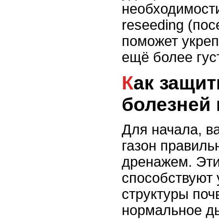
необходимост
reseeding (пос
поможет укреп
ещё более гус
Как защитить газон от
болезней 
Для начала, в
газон правиль
дренажем. Эт
способствуют
структуры поч
нормальное ды