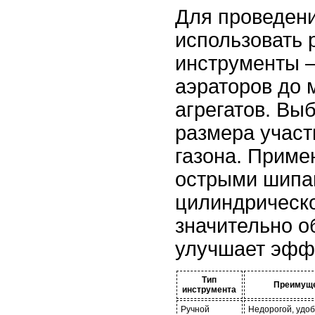
Для проведен
использовать 
инструменты –
аэраторов до 
агрегатов. Выб
размера участ
газона. Приме
острыми шипа
цилиндрическ
значительно о
улучшает эфф
Тип
Преимущ
инструмента
Ручной
Недорогой, удоб