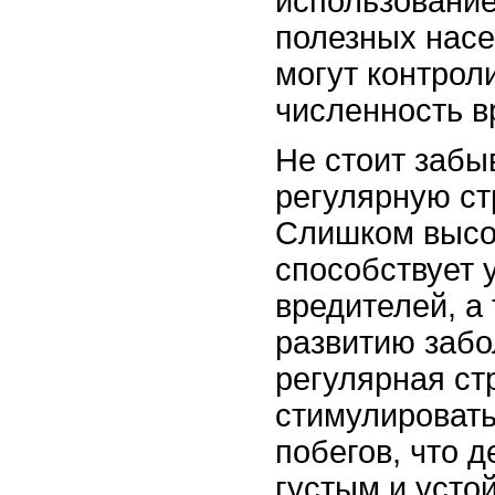
использование
полезных насе
могут контрол
численность в
Не стоит забы
регулярную ст
Слишком высо
способствует 
вредителей, а
развитию забо
регулярная ст
стимулировать
побегов, что д
густым и усто