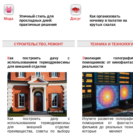
Уличный стиль для
Как организовать
Мода
Досуг
прохладных дней:
ночевку в палатке на
практичные решения
крутых скалах
СТРОИТЕЛЬСТВО, РЕМОНТ
ТЕХНИКА И ТЕХНОЛОГ
Как построить дачу с
Эволюция голографических
использованием термодревесины
помощников: от кинофантас
для внешней отделки
реальности
Как построить дачу с
Изучите развитие голографи
использованием термодревесины
помощников от фантасти
для внешней отделки:
фильмов до реальных техно
преимущества, советы по выбору
которые меняют 