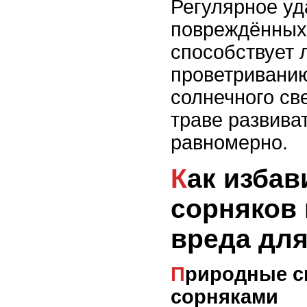
Регулярное уд
повреждённых
способствует
проветриванию
солнечного све
траве развива
равномерно.
Как избавиться от
сорняков 
вреда дл
Природные способы борьбы с
сорняками