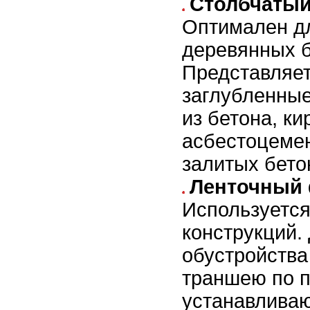
Столбчатый
Оптимален дл
деревянных б
Представляет
заглубленные
из бетона, ки
асбестоцемен
залитых бето
Ленточный
Используетс
конструкций.
обустройств
траншею по п
устанавливаю