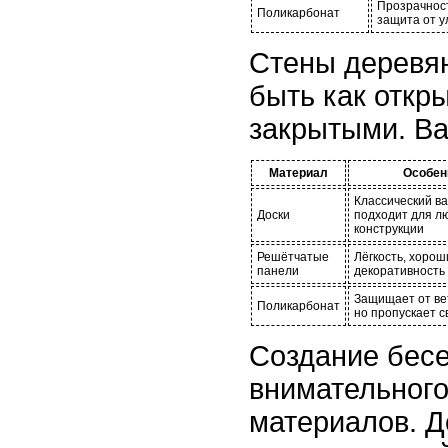
Прозрачност
Поликарбонат
защита от 
Стены деревян
быть как откры
закрытыми. Ва
Материал
Особен
Классический ва
Доски
подходит для л
конструкции
Решётчатые
Лёгкость, хорош
панели
декоративность
Защищает от ве
Поликарбонат
но пропускает с
Создание бесе
внимательного
материалов. Д