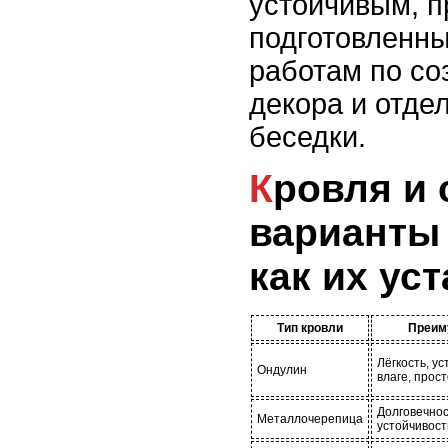
устойчивым, п
подготовленн
работам по со
декора и отде
беседки.
Кровля и стены: какие
варианты
как их ус
Тип кровли
Преим
Лёгкость, ус
Ондулин
влаге, прос
Долговечнос
Металлочерепица
устойчивост