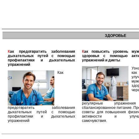
ЗДОРОВЬЕ
Как предотвратить заболевания
Как повысить уровень мужского
дыхательных путей с помощью
здоровья с помощью акт
профилактики и дыхательных
упражнений и диеты
упражнений
Узн
Как
как
улу
муж
здо
чер
регулярные упражнен
предотвратить заболевания
сбалансированное питание. П
дыхательных путей с помощью
советы для повышения физич
профилактики и дыхательных
активности и улучш
упражнений
самочувствия.