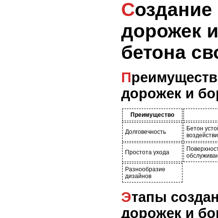
Создание садовых
дорожек 
бетона св
Преимущества бетонных
дорожек и б
Преимущество
Бетон усто
Долговечность
воздействи
Поверхност
Простота ухода
обслужива
Разнообразие
дизайнов
Этапы создания бетонных
дорожек и б