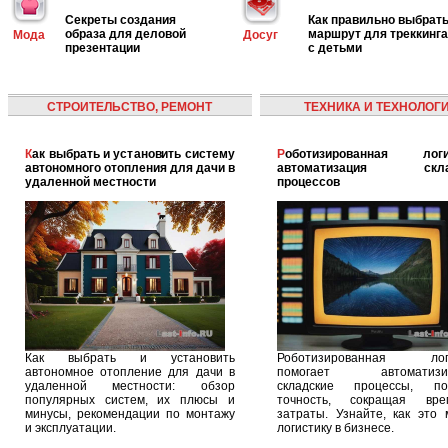
Секреты создания
Как правильно выбрат
образа для деловой
маршрут для треккинга
Мода
Досуг
презентации
с детьми
СТРОИТЕЛЬСТВО, РЕМОНТ
ТЕХНИКА И ТЕХНОЛОГ
Как выбрать и установить систему
Роботизированная логистика:
автономного отопления для дачи в
автоматизация скла
удаленной местности
процессов
Как выбрать и установить
Роботизированная логи
автономное отопление для дачи в
помогает автоматизир
удаленной местности: обзор
складские процессы, п
популярных систем, их плюсы и
точность, сокращая вр
минусы, рекомендации по монтажу
затраты. Узнайте, как это 
и эксплуатации.
логистику в бизнесе.