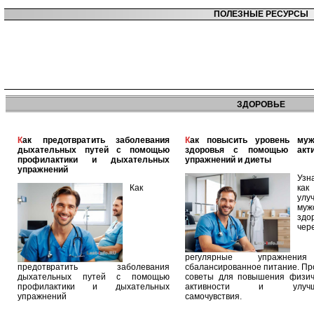
ПОЛЕЗНЫЕ РЕСУРСЫ
ЗДОРОВЬЕ
Как предотвратить заболевания
Как повысить уровень мужского
дыхательных путей с помощью
здоровья с помощью акт
профилактики и дыхательных
упражнений и диеты
упражнений
Узн
Как
как
улу
муж
здо
чер
регулярные упражнен
предотвратить заболевания
сбалансированное питание. П
дыхательных путей с помощью
советы для повышения физич
профилактики и дыхательных
активности и улучш
упражнений
самочувствия.