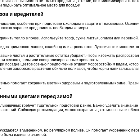
тника осенью можно не только продлить цветение, но и минимизировать пот
 и подбирать оптимальное место для посадки.
озов и вредителей
нимания, особенно при подготовке к холодам и защите от насекомых. Осенни
у важно заранее предпринять необходимые меры.
ранить тепло в почве. Используйте торф, сухие листья, опилки или перегной.
дов применяют лапник, спанбонд или агроволокно. Луковичные и многолетн
авшие листья и растительные остатки убирают, чтобы избежать распростран
ои чеснока, золы или специализированные препараты.
ри посадке цветов осенью предпочтение отдают морозостойким видам, котор
пления заморозков растения обильно поливают, чтобы корни напитались влаг
сенью помогает сохранить цветник здоровым и подготовленным к зиме. Прав
.
женными цветами перед зимой
 луковичных требует тщательной подготовки к зиме. Важно уделить внимание
растений. Соблюдая рекомендации, можно сохранить цветник осенью и обесп
нуждаются в умеренном, но регулярном поливе. Он помогает укоренению пер
 не была излишне влажной.