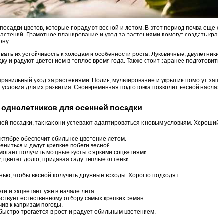
посадки цветов, которые порадуют весной и летом. В этот период почва еще 
астений. Грамотное планирование и уход за растениями помогут создать кра
ону.
ать их устойчивость к холодам и особенности роста. Луковичные, двулетник
у и радуют цветением в теплое время года. Также стоит заранее подготовить
правильный уход за растениями. Полив, мульчирование и укрытие помогут за
 условия для их развития. Своевременная подготовка позволит весной насла
 однолетников для осенней посадки
ей посадки, так как они успевают адаптироваться к новым условиям. Хороши
октябре обеспечит обильное цветение летом.
ениться и дадут крепкие побеги весной.
могает получить мощные кусты с яркими соцветиями.
, цветет долго, придавая саду теплые оттенки.
нью, чтобы весной получить дружные всходы. Хорошо подходят:
ги и зацветает уже в начале лета.
ствует естественному отбору самых крепких семян.
чив к капризам погоды.
быстро трогается в рост и радует обильным цветением.