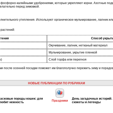
фосфорно-калийными удобрениями, которые укрепляют корни. Азотные подко
желательно перед зимовкой.
лнительного утепления. Используют органическое мульчирование, лапник или
 растений:
стения
Способ укрыт
Окучивание, лапник, нетканый материал
Мульчирование, укрытие пленкой
ы)
Слой торфа или перегноя
и после осенней посадки поможет им благополучно пережить зиму и порадо
НОВЫЕ ПУБЛИКАЦИИ ПО РУБРИКАМ
асковые породы кошек: для
День загадочных историй:
Праздники
 любит нежность
сюжеты и легенды