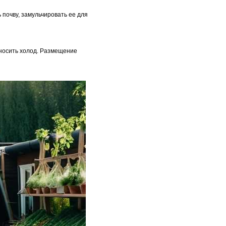
почву, замульчировать ее для
еносить холод. Размещение