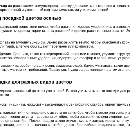
уход за растениями
: замульчировать почву для защиты от морозов и поливать
 гармоничный и ухоженный сад с минимальными усилиями весной.
д посадкой цветов осенью
правильной подготовки почвы, чтобы растения хорошо укоренились и радова
 удалить сорняки, корни старых растений и прочие растительные остатки. Э
копать на глубину 20–25 см. Важно разрыхлить землю, чтобы обеспечить корням
ли торф, а легкие обогащают перегноем или компостом.
рения. Органика, такая как перепревший навоз или компост, улучшит структу
 цветов. Минеральные удобрения, содержащие фосфор и калий, помогут укре
увлажнить, особенно если осень выдалась сухой. Важно учитывать, какие цве
очвы с учетом их требований. Правильный уход за растениями на этом этапе 
адки для разных видов цветов
ировать красивый цветник уже весной. Важно учитывать сроки посадки для р
зками.
ссы, гиацинты, крокусы) – высаживают с сентября по октябрь, ориентируясь
, маргаритки) – оптимально с августа по сентябрь, чтобы к весне они успели 
рис) – конец августа – середина октября, чтобы растения успели укорениться
ередины октября. После посадки важно окучить кусты и замульчировать почву.
ортензия, спирея) – с начала сентября до октября, избегая поздних сроков, 