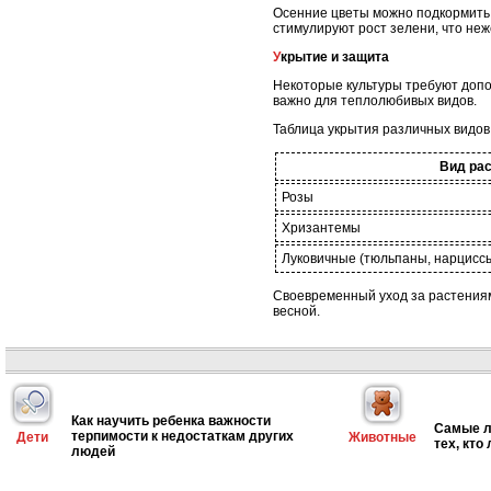
Осенние цветы можно подкормить 
стимулируют рост зелени, что не
Укрытие и защита
Некоторые культуры требуют допо
важно для теплолюбивых видов.
Таблица укрытия различных видов
Вид ра
Розы
Хризантемы
Луковичные (тюльпаны, нарцисс
Своевременный уход за растениям
весной.
Как научить ребенка важности
Самые л
терпимости к недостаткам других
Дети
Животные
тех, кто
людей