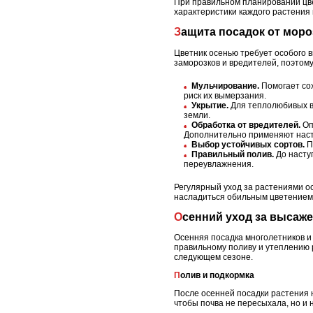
При правильном планировании цве
характеристики каждого растения
Защита посадок от мор
Цветник осенью требует особого в
заморозков и вредителей, поэтом
Мульчирование.
Помогает сох
риск их вымерзания.
Укрытие.
Для теплолюбивых ви
земли.
Обработка от вредителей.
Оп
Дополнительно применяют наст
Выбор устойчивых сортов.
П
Правильный полив.
До насту
переувлажнения.
Регулярный уход за растениями о
насладиться обильным цветением
Осенний уход за выса
Осенняя посадка многолетников и
правильному поливу и утеплению 
следующем сезоне.
Полив и подкормка
После осенней посадки растения 
чтобы почва не пересыхала, но и