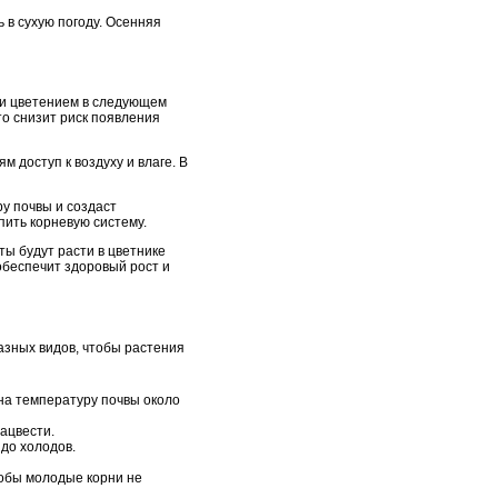
 в сухую погоду. Осенняя
ли цветением в следующем
то снизит риск появления
 доступ к воздуху и влаге. В
ру почвы и создаст
пить корневую систему.
ты будут расти в цветнике
обеспечит здоровый рост и
азных видов, чтобы растения
 на температуру почвы около
зацвести.
 до холодов.
чтобы молодые корни не