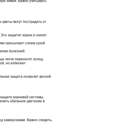
ери зимой. Важно учитывать
е цветы могут пострадать от
 Это защитит корни и снизит
ики присыпают слоем сухой
ения болезней.
ые легче переносят холод.
ой, но избегают
ильная защита позволит весной
 защите корневой системы,
ечить обильное цветение в
ед заморозками. Важно следить,