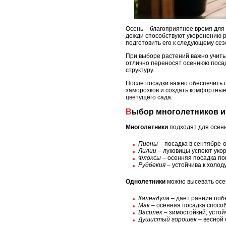
Осень – благоприятное время для 
дожди способствуют укоренению р
подготовить его к следующему сез
При выборе растений важно учитыв
отлично переносят осеннюю посадк
структуру.
После посадки важно обеспечить 
заморозков и создать комфортные
цветущего сада.
Выбор многолетников и
Многолетники
подходят для осенн
Пионы
– посадка в сентябре-
Лилии
– луковицы успеют укор
Флоксы
– осенняя посадка по
Рудбекия
– устойчива к холоду
Однолетники
можно высевать осе
Календула
– дает ранние побе
Мак
– осенняя посадка способ
Василек
– зимостойкий, устой
Душистый горошек
– весной 