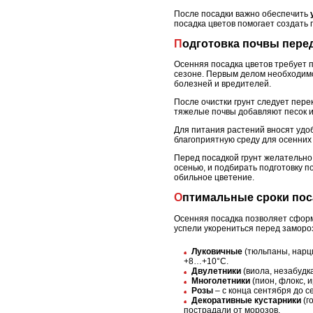
После посадки важно обеспечить
посадка цветов помогает создать
Подготовка почвы пере
Осенняя посадка цветов требует 
сезоне. Первым делом необходимо
болезней и вредителей.
После очистки грунт следует пере
тяжелые почвы добавляют песок и
Для питания растений вносят удоб
благоприятную среду для осенних
Перед посадкой грунт желательно 
осенью, и подбирать подготовку п
обильное цветение.
Оптимальные сроки пос
Осенняя посадка позволяет сформ
успели укорениться перед заморо
Луковичные
(тюльпаны, нарци
+8…+10°C.
Двулетники
(виола, незабудка
Многолетники
(пион, флокс, и
Розы
– с конца сентября до с
Декоративные кустарники
(г
пострадали от морозов.