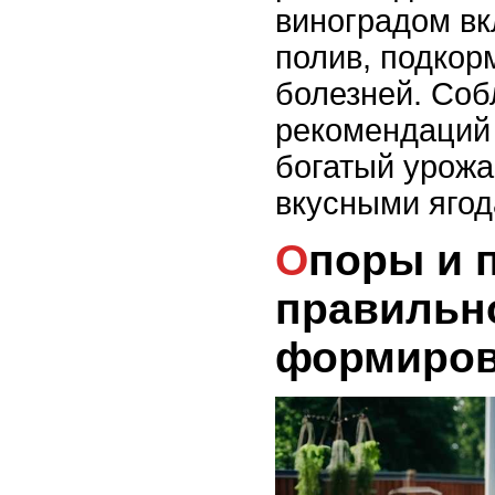
виноградом вк
полив, подкор
болезней. Соб
рекомендаций 
богатый урожа
вкусными ягод
Опоры и подвязка: как
правильн
формиров