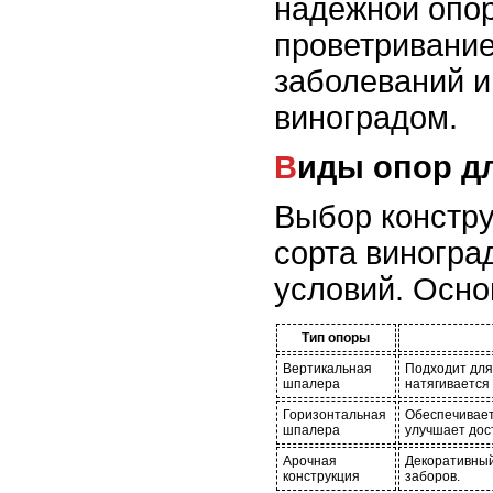
надежной опор
проветривание
заболеваний и
виноградом.
Виды опор д
Выбор констру
сорта виногра
условий. Осно
Тип опоры
Вертикальная
Подходит для
шпалера
натягивается
Горизонтальная
Обеспечивает
шпалера
улучшает дос
Арочная
Декоративный
конструкция
заборов.