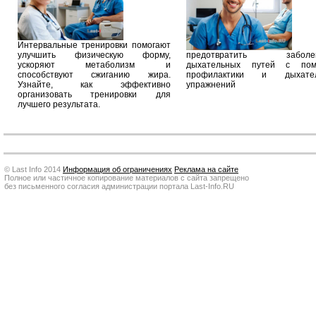
Интервальные тренировки помогают
улучшить физическую форму,
предотвратить заболев
ускоряют метаболизм и
дыхательных путей с по
способствуют сжиганию жира.
профилактики и дыхател
Узнайте, как эффективно
упражнений
организовать тренировки для
лучшего результата.
© Last Info 2014
Информация об ограничениях
Реклама на сайте
Полное или частичное копирование материалов с сайта запрещено
без письменного согласия администрации портала Last-Info.RU