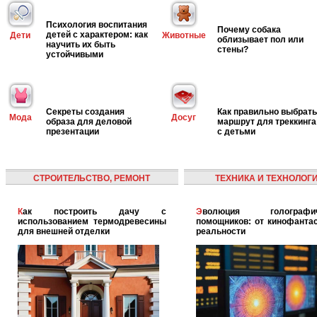
Психология воспитания
Почему собака
детей с характером: как
Дети
Животные
облизывает пол или
научить их быть
стены?
устойчивыми
Секреты создания
Как правильно выбрать
Мода
Досуг
образа для деловой
маршрут для треккинга
презентации
с детьми
СТРОИТЕЛЬСТВО, РЕМОНТ
ТЕХНИКА И ТЕХНОЛОГ
Как построить дачу с
Эволюция голографических
использованием термодревесины
помощников: от кинофантас
для внешней отделки
реальности