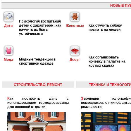
НОВЫЕ ПУ
Психология воспитания
детей с характером: как
Как отучить собаку
Дети
Животные
научить их быть
прыгать на людей
устойчивыми
Как организовать
Модные тенденции в
Мода
Досуг
ночевку в палатке на
спортивной одежде
крутых скалах
СТРОИТЕЛЬСТВО, РЕМОНТ
ТЕХНИКА И ТЕХНОЛОГ
Как построить дачу с
Эволюция голографических
использованием термодревесины
помощников: от кинофантас
для внешней отделки
реальности