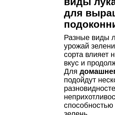
виды лук
для выра
подоконн
Разные виды л
урожай зелени
сорта влияет н
вкус и продол
Для
домашнег
подойдут неск
разновидност
неприхотливос
способностью 
зелень.