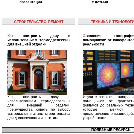
презентации
с детьми
СТРОИТЕЛЬСТВО, РЕМОНТ
ТЕХНИКА И ТЕХНОЛОГ
Как построить дачу с
Эволюция голографических
использованием термодревесины
помощников: от кинофантас
для внешней отделки
реальности
Как построить дачу с
Изучите развитие голографи
использованием термодревесины
помощников от фантасти
для внешней отделки:
фильмов до реальных техно
преимущества, советы по выбору
которые меняют 
материалов и этапы строительства
представление о взаимодейс
для долговечности и эстетики.
устройствами.
ПОЛЕЗНЫЕ РЕСУРСЫ