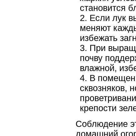
становится б
Если лук в
меняют кажды
избежать заг
При выращи
почву поддер
влажной, изб
В помещен
сквозняков, 
проветривани
крепости зел
Соблюдение эт
домашний ого