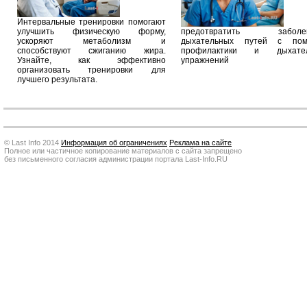
Интервальные тренировки помогают
улучшить физическую форму,
предотвратить заболев
ускоряют метаболизм и
дыхательных путей с по
способствуют сжиганию жира.
профилактики и дыхател
Узнайте, как эффективно
упражнений
организовать тренировки для
лучшего результата.
© Last Info 2014
Информация об ограничениях
Реклама на сайте
Полное или частичное копирование материалов с сайта запрещено
без письменного согласия администрации портала Last-Info.RU