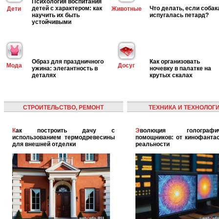
Психология воспитания
детей с характером: как
Что делать, если собак
Дети
Животные
научить их быть
испугалась петард?
устойчивыми
Образ для праздничного
Как организовать
Мода
Досуг
ужина: элегантность в
ночевку в палатке на
деталях
крутых скалах
СТРОИТЕЛЬСТВО, РЕМОНТ
ТЕХНИКА И ТЕХНОЛОГ
Как построить дачу с
Эволюция голографических
использованием термодревесины
помощников: от кинофантас
для внешней отделки
реальности