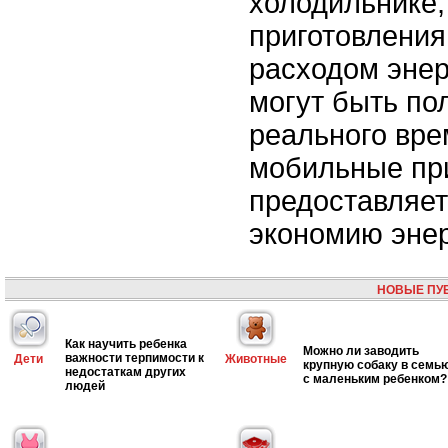
холодильнике,
приготовления
расходом энер
могут быть по
реального вре
мобильные пр
предоставляет
экономию энер
НОВЫЕ ПУ
Как научить ребенка
Можно ли заводить
важности терпимости к
Дети
Животные
крупную собаку в семь
недостаткам других
с маленьким ребенком?
людей