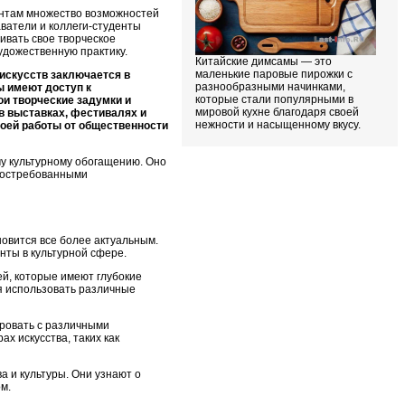
ентам множество возможностей
ватели и коллеги-студенты
ивать свое творческое
удожественную практику.
Китайские димсамы — это
маленькие паровые пирожки с
искусств заключается в
разнообразными начинками,
ы имеют доступ к
которые стали популярными в
ои творческие задумки и
мировой кухне благодаря своей
в выставках, фестивалях и
нежности и насыщенному вкусу.
воей работы от общественности
му культурному обогащению. Оно
 востребованными
новится все более актуальным.
нты в культурной сфере.
й, которые имеют глубокие
ся использовать различные
ировать с различными
х искусства, таких как
а и культуры. Они узнают о
м.