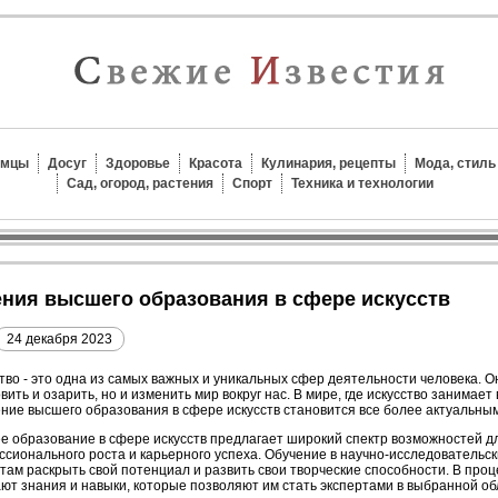
омцы
Досуг
Здоровье
Красота
Кулинария, рецепты
Мода, стиль
Сад, огород, растения
Спорт
Техника и технологии
ения высшего образования в сфере искусств
24 декабря 2023
тво - это одна из самых важных и уникальных сфер деятельности человека. О
вить и озарить, но и изменить мир вокруг нас. В мире, где искусство занимае
ние высшего образования в сфере искусств становится все более актуальным
 образование в сфере искусств предлагает широкий спектр возможностей д
сионального роста и карьерного успеха. Обучение в научно-исследовательс
там раскрыть свой потенциал и развить свои творческие способности. В про
ют знания и навыки, которые позволяют им стать экспертами в выбранной обл