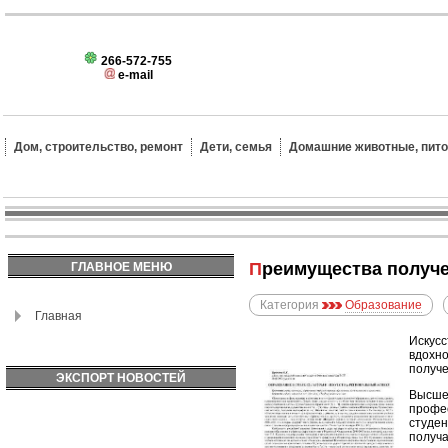
266-572-755
e-mail
Дом, строительство, ремонт
Дети, семья
Домашние животные, пит
Преимущества получ
ГЛАВНОЕ МЕНЮ
Категория
Образование
Главная
Искусс
вдохно
получе
ЭКСПОРТ НОВОСТЕЙ
Высшее
профес
студен
получа