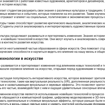
и знакомятся с работами известных художников, архитекторов и дизайнеров,
е истории искусства.
огает студентам расширить свои знания о различных культурах и традициях.
важных моментах и событиях, которые повлияли на его развитие. Также изучен
о отражает и влияет на социальные, политические и экономические процессы 
ьтуры также способствует развитию критического мышления, аналитических н
Студенты учатся анализировать и интерпретировать художественные произв
культура продолжают развиваться и претерпевать изменения. Знание истории
 и новейших технологий в искусстве. Они могут изучать и анализировать со
 в контексте развития искусства.
ляется неотъемлемой частью образования в сфере искусств. Она помогает ст
творческие способности и научиться видеть его влияние на нашу жизнь и обще
технологии в искусстве
 развивается и претерпевает изменения под влиянием новых технологий и т
казали огромное влияние на искусство, открывая перед художниками и творц
стущая популярность интерактивного искусства, которое вовлекает зрителя 
технологии, такие как виртуальная реальность (VR), дополненная реальност
ьные и захватывающие визуальные и звуковые эффекты. Это позволяет зрите
ть его частью, взаимодействуя с ним и ощущая удивительные сенсорные впеч
еменном искусстве является использование новейших технологий в процессе
е обращаются к компьютерной графике, цифровому моделированию и 3D-печа
авать оригинальные и сложные визуальные эффекты, которые раньше были н
лотить в жизнь самые смелые идеи и удивить зрителей необычными формами