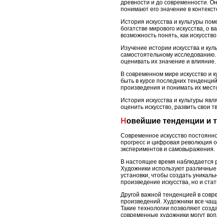
древности и до современности. Он
понимают его значение в контекст
История искусства и культуры пом
богатстве мирового искусства, о 
возможность понять, как искусств
Изучение истории искусства и кул
самостоятельному исследованию. 
оценивать их значение и влияние.
В современном мире искусство и 
быть в курсе последних тенденций
произведения и понимать их место
История искусства и культуры яв
оценить искусство, развить свои 
Новейшие тенденции и 
Современное искусство постоянно
прогресс и цифровая революция о
экспериментов и самовыражения.
В настоящее время наблюдается ра
Художники используют различные 
установки, чтобы создать уникал
произведение искусства, но и ста
Другой важной тенденцией в совр
произведений. Художники все чащ
Такие технологии позволяют созд
современные художники могут воп