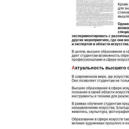
Кроме 
для зн
станов
мышлен
Однак
возмо
специ
экспериментировать с различным
других мероприятиях, где они м
и экспертов в области искусства
В целом, высшее образование в сф
дает студентам возможность обре
профессионалами в сфере искусст
Актуальность высшего 
В современном мире, где искусств
Оно позволяет студентам не тольк
Высшее образование в сфере иску
познания в своей области искусс
инструменты и техники для реали
В рамках обучения студентам пре
направлениями искусства. Благода
живопись, скульптура, фотография
Образование в сфере искусств так
великих художниках прошлого и из