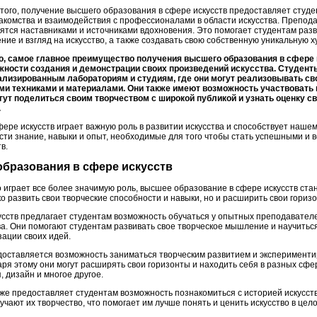
того, получение высшего образования в сфере искусств предоставляет студ
акомства и взаимодействия с профессионалами в области искусства. Препода
ятся наставниками и источниками вдохновения. Это помогает студентам разв
ие и взгляд на искусство, а также создавать свою собственную уникальную х
о, самое главное преимущество получения высшего образования в сфере 
жности создания и демонстрации своих произведений искусства. Студент
ализированным лабораториям и студиям, где они могут реализовывать св
и техниками и материалами. Они также имеют возможность участвовать 
огут поделиться своим творчеством с широкой публикой и узнать оценку с
.
ере искусств играет важную роль в развитии искусства и способствует наше
сти знание, навыки и опыт, необходимые для того чтобы стать успешными и
в.
образования в сфере искусств
о играет все более значимую роль, высшее образование в сфере искусств ста
о развить свои творческие способности и навыки, но и расширить свои горизо
сств предлагает студентам возможность обучаться у опытных преподавателе
тва. Они помогают студентам развивать свое творческое мышление и научить
зации своих идей.
доставляется возможность заниматься творческим развитием и эксперимент
ря этому они могут расширять свои горизонты и находить себя в разных сфера
, дизайн и многое другое.
же предоставляет студентам возможность познакомиться с историей искусств
учают их творчество, что помогает им лучше понять и ценить искусство в цело