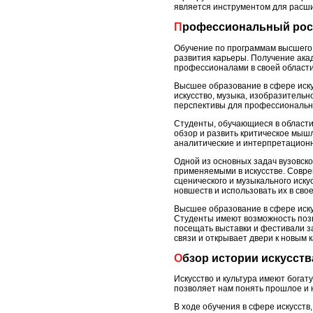
является инструментом для расши
Профессиональный рос
Обучение по программам высшего 
развития карьеры. Получение ака
профессионалами в своей области
Высшее образование в сфере искус
искусство, музыка, изобразительн
перспективы для профессионально
Студенты, обучающиеся в области 
обзор и развить критическое мышл
аналитические и интерпретационн
Одной из основных задач вузовск
применяемыми в искусстве. Соврем
сценического и музыкального иску
новшеств и использовать их в сво
Высшее образование в сфере иску
Студенты имеют возможность позна
посещать выставки и фестивали за
связи и открывает двери к новым
Обзор истории искусств
Искусство и культура имеют богат
позволяет нам понять прошлое и 
В ходе обучения в сфере искусств