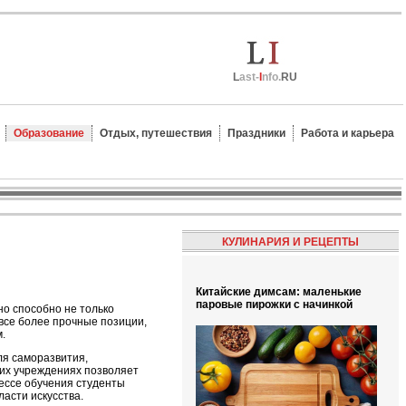
L
ast-
I
nfo.
RU
Образование
Отдых, путешествия
Праздники
Работа и карьера
КУЛИНАРИЯ И РЕЦЕПТЫ
Китайские димсам: маленькие
паровые пирожки с начинкой
но способно не только
т все более прочные позиции,
.
ля саморазвития,
ких учреждениях позволяет
цессе обучения студенты
асти искусства.