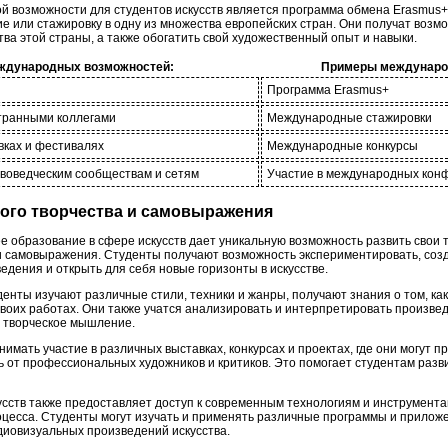
 возможности для студентов искусств является программа обмена Erasmus+
е или стажировку в одну из множества европейских стран. Они получат возм
ства этой страны, а также обогатить свой художественный опыт и навыки.
ждународных возможностей:
Примеры междунаро
Программа Erasmus+
транными коллегами
Международные стажировки
вках и фестивалях
Международные конкурсы
твоведческим сообществам и сетям
Участие в международных кон
ного творчества и самовыражения
 образование в сфере искусств дает уникальную возможность развить свои 
 самовыражения. Студенты получают возможность экспериментировать, соз
едения и открыть для себя новые горизонты в искусстве.
денты изучают различные стили, техники и жанры, получают знания о том, как
воих работах. Они также учатся анализировать и интерпретировать произвед
и творческое мышление.
мать участие в различных выставках, конкурсах и проектах, где они могут п
ь от профессиональных художников и критиков. Это помогает студентам разв
сств также предоставляет доступ к современным технологиям и инструмента
оцесса. Студенты могут изучать и применять различные программы и прилож
диовизуальных произведений искусства.