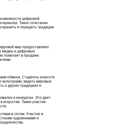
 возможности цифровой
атериалах. Такое сочетание
сохранить и передать традиции
цифровой мир предоставляют
е медиа и цифровые
ко помогает в продаже
телями.
мам обмена. Студенты искусств
ми культурами, видеть мировые
ть о других традициях и
валях и конкурсах. Это дает
 искусстве. Такие участия
ств.
твам и сетям. Участие в
естными художниками и
трудничества.