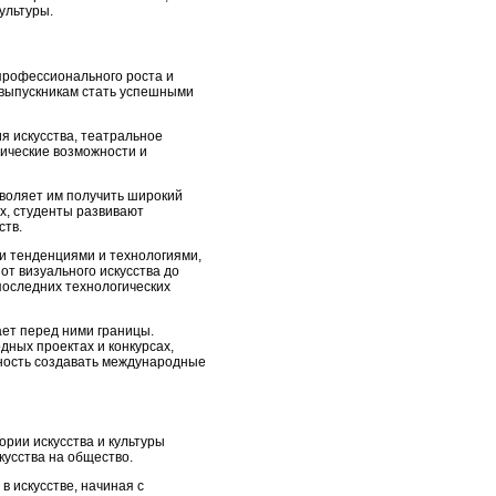
ультуры.
профессионального роста и
 выпускникам стать успешными
я искусства, театральное
фические возможности и
озволяет им получить широкий
х, студенты развивают
ств.
и тенденциями и технологиями,
от визуального искусства до
последних технологических
ет перед ними границы.
дных проектах и конкурсах,
жность создавать международные
ории искусства и культуры
кусства на общество.
в искусстве, начиная с