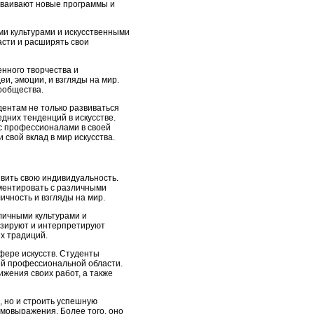
осваивают новые программы и
ми культурами и искусственными
асти и расширять свои
енного творчества и
и, эмоции, и взгляды на мир.
сообщества.
дентам не только развиваться
едних тенденций в искусстве.
с профессионалами в своей
 свой вклад в мир искусства.
явить свою индивидуальность.
ментировать с различными
ичность и взгляды на мир.
личными культурами и
лизируют и интерпретируют
ых традиций.
фере искусств. Студенты
оей профессиональной области.
жения своих работ, а также
, но и строить успешную
амовыражения. Более того, оно