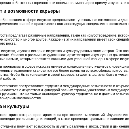
рения собственных горизонтов и понимания мира через призму искусства и к
т и возможности карьеры
образования в сфере искусств предоставляет уникальные возможности для 
демических знаний и практических навыков ведущих специалистов позволяет
.
ств предлагает различные направления, такие как искусствоведение, истори
ое искусство и многое другое. Каждое из этих направлений имеет свои специ
го роста.
искусств, изучают историю искусства и культуру разных эпох и стран. Это п
ение. Узнавая о различных художниках, архитекторах и культурных движения
ые навыки, которые являются важными для успешной карьеры в сфере искус
ой программы в сфере искусств является ознакомление студентов с новейшим
енные технологии становятся все более важными во всех сферах искусства, 
сства. Чтобы быть успешным в своей карьере, студенты должны быть в курсе 
ей работе.
сств также предоставляет студентам международные возможности и открыва
комиться с искусством и культурой разных страны, участвовать в междунаро
 рубежом. Это не только обогащает кругозор студентов, но и дает им возмо
 карьерным возможностям.
а и культуры
ую историю, которая простирается на протяжении тысячелетий. Изучение ист
наследие различных цивилизаций, а также проследить развитие и влияние ис
, студенты получают возможность изучить различные эпохи, стили и движения 