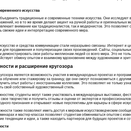
овременного искусства
объединить традиционные и современные техники искусства. Они исследуют
ажений, но в то же время делают акцент на ручной работы и оригинальных м
влекает внимание как традиционалистов, так и модернистов. Это позволяет 
ть свежие идеи и интерпретацию современного мира.
искусство и средства коммуникации стали неразрывно связаны. Интернет и 
и для продвижения и популяризации своих произведений. Сайты, социальны
демонстрировать свои работы миллионам людей со всего мира. Это не толь
действует обмену опытом и взаимному вдохновению между художниками и зри
ности и расширение кругозора
угозора является возможность участия в международных проектах и програм
 обучение или стажировку за границу, где они смогут познакомиться с други
учить опыт работы с иностранными коллегами. Это позволяет не только узна
ить свой собственный художественный стиль.
остям, студенты могут также участвовать в международных выставках, фести
вое творчество и получить отзывы и оценки от экспертов и профессионалов в
дного признания и открывают новые перспективы для карьеры в сфере искус
жности также позволяют иметь доступ к мировым искусствоведческим сообщес
инарах и мастер-классах позволяет студентам обмениваться опытом с изв
е тенденции и идеи, а также находить партнеров для будущих проектов и со
ности