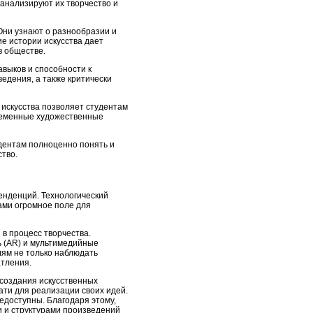
 анализируют их творчество и
 Они узнают о разнообразии и
ие истории искусства дает
в обществе.
авыков и способности к
едения, а также критически
 искусства позволяет студентам
временные художественные
удентам полноценно понять и
ство.
енденций. Технологический
ами огромное поле для
в процесс творчества.
ь (AR) и мультимедийные
лям не только наблюдать
атления.
 создания искусственных
ти для реализации своих идей.
едоступны. Благодаря этому,
 и структурами произведений