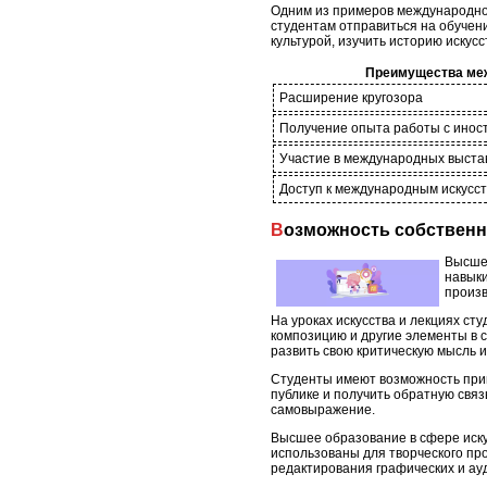
Одним из примеров международной
студентам отправиться на обучени
культурой, изучить историю искус
Преимущества ме
Расширение кругозора
Получение опыта работы с инос
Участие в международных выста
Доступ к международным искусс
Возможность собствен
Высшее
навыки
произв
На уроках искусства и лекциях сту
композицию и другие элементы в с
развить свою критическую мысль 
Студенты имеют возможность прини
публике и получить обратную связ
самовыражение.
Высшее образование в сфере иску
использованы для творческого пр
редактирования графических и ау