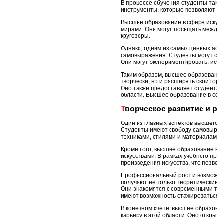
В процессе обучения студенты та
инструменты, которые позволяют 
Высшее образование в сфере иску
мирами. Они могут посещать межд
кругозоры.
Однако, одним из самых ценных а
самовыражения. Студенты могут со
Они могут экспериментировать, ис
Таким образом, высшее образовани
творчески, но и расширять свои г
Оно также предоставляет студент
области. Высшее образование в сф
Творческое развитие и
Один из главных аспектов высшего
Студенты имеют свободу самовыра
техниками, стилями и материалами
Кроме того, высшее образование 
искусствами. В рамках учебного 
произведения искусства, что позв
Профессиональный рост и возможн
получают не только теоретические
Они знакомятся с современными те
имеют возможность стажироваться
В конечном счете, высшее образов
карьеру в этой области. Оно отк