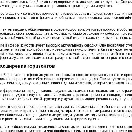
кже знакомятся с новейшими тенденциями и технологиями в искусстве. Они 
им создавать уникальные и современные произведения искусства.
сств дает студентам возможность путешествовать и знакомиться с различны
ународные выставки и фестивали, общаться с профессионалами в своей обл
спектов высшего образования в сфере искусств является возможность собств
здавать свои произведения искусства, которые отражают их собственные иде
кать свой уникальный стиль и вносить свой вклад в развитие искусственного 
е в сфере искусств имеет высокую актуальность сегодня. Оно позволяет сту
оризонты, научиться работать с новейшими технологиями, и быть в курсе посл
ам возможность путешествовать, получать международный опыт и общаться 
ере искусств - это возможность раскрыть свой творческий потенциал и внести
 расширение горизонтов
 образования в сфере искусств - это возможность экспериментировать и про
жения и развития собственного творческого потенциала. Они могут экспери
, чтобы создать уникальные произведения искусства, которые отражают их л
в сфере искусств предоставляет студентам возможность познакомиться с раз
процесса студенты изучают историю искусства разных времен и народов, ана
оляет им расширить свой кругозор и углубить понимание различных культурн
ости карьеры также являются важными аспектами высшего образования в с
 знания, но и практические навыки, которые позволяют им развиваться в св
хнологиями и тенденциями в искусстве, изучают методы маркетинга и продви
 и работать с опытными специалистами в сфере искусства.
ание в сфере искусств позволяет студентам не только развиваться творчески
рывает широкие возможности для профессионального роста, саморазвития и с