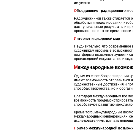
искусства.
Объединение традиционного и с
Ряд художников также старается 
обработки и моделирования изобр
дает уникальные результаты и при
прошлого, но в то же время вноси
Интернет и цифровой мир
Неудивительно, что современное 
художникам огромные возможност
платформы позволяют художникам 
произведений искусства, но и со
Международные возмож
Одним из способов расширения кр
имеют возможность отправиться на
художественные достижения и пол
способах творчества, но и обогат
Благодаря международным возможн
возможность продемонстрировать с
способствуют развитию междунаро
Кроме того, международные возмо
международных конференциях, сем
исследователями, изучать новейши
Пример международной возмож