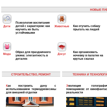
НОВЫЕ ПУ
Психология воспитания
детей с характером: как
Как отучить собаку
Дети
Животные
научить их быть
прыгать на людей
устойчивыми
Образ для праздничного
Как организовать
Мода
Досуг
ужина: элегантность в
ночевку в палатке на
деталях
крутых скалах
СТРОИТЕЛЬСТВО, РЕМОНТ
ТЕХНИКА И ТЕХНОЛОГ
Как построить дачу с
Эволюция голографических
использованием термодревесины
помощников: от кинофантас
для внешней отделки
реальности