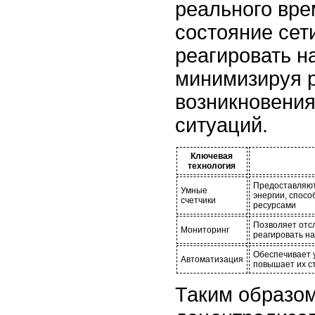
реального вре
состояние сет
реагировать н
минимизируя 
возникновени
ситуаций.
Ключевая
технология
Предоставляют
Умные
энергии, спос
счетчики
ресурсами
Позволяет отс
Мониторинг
реагировать н
Обеспечивает 
Автоматизация
повышает их ст
Таким образом