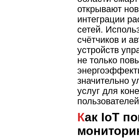
открывают нов
интеграции р
сетей. Исполь
счётчиков и а
устройств упр
не только пов
энергоэффекти
значительно у
услуг для кон
пользователей
Как IoT помогает в
мониторин