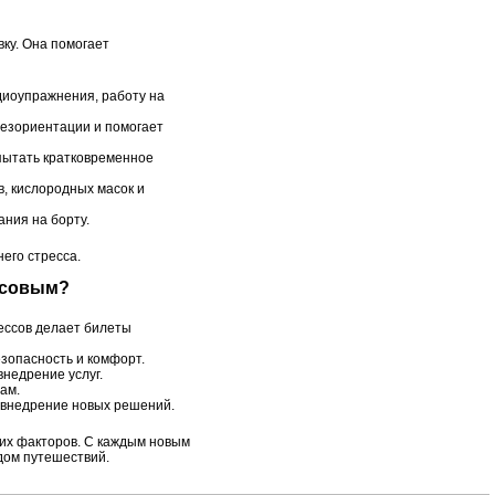
вку. Она помогает
рдиоупражнения, работу на
дезориентации и помогает
пытать кратковременное
, кислородных масок и
ния на борту.
его стресса.
ассовым?
ессов делает билеты
зопасность и комфорт.
внедрение услуг.
ам.
 внедрение новых решений.
ких факторов. С каждым новым
дом путешествий.