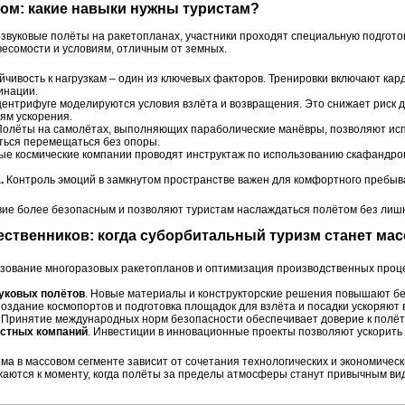
том: какие навыки нужны туристам?
рзвуковые полёты на ракетопланах, участники проходят специальную подгото
весомости и условиям, отличным от земных.
йчивость к нагрузкам – один из ключевых факторов. Тренировки включают ка
инации.
центрифуге моделируются условия взлёта и возвращения. Это снижает риск 
ям ускорения.
олёты на самолётах, выполняющих параболические манёвры, позволяют ис
ться перемещаться без опоры.
е космические компании проводят инструктаж по использованию скафандров
.
Контроль эмоций в замкнутом пространстве важен для комфортного пребыва
ие более безопасным и позволяют туристам наслаждаться полётом без лишн
шественников: когда суборбитальный туризм станет м
ьзование многоразовых ракетопланов и оптимизация производственных проц
уковых полётов
. Новые материалы и конструкторские решения повышают бе
Создание космопортов и подготовка площадок для взлёта и посадки ускоряют 
. Принятие международных норм безопасности обеспечивает доверие к полёт
астных компаний
. Инвестиции в инновационные проекты позволяют ускорить
ма в массовом сегменте зависит от сочетания технологических и экономичес
аются к моменту, когда полёты за пределы атмосферы станут привычным ви