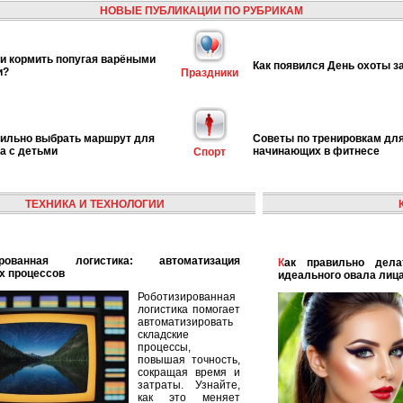
НОВЫЕ ПУБЛИКАЦИИ ПО РУБРИКАМ
и кормить попугая варёными
Как появился День охоты з
и?
Праздники
вильно выбрать маршрут для
Советы по тренировкам дл
га с детьми
начинающих в фитнесе
Спорт
ТЕХНИКА И ТЕХНОЛОГИИ
Как правильно делать контуринг: секреты для
х процессов
идеального овала лиц
Роботизированная
логистика помогает
автоматизировать
складские
процессы,
повышая точность,
сокращая время и
затраты. Узнайте,
как это меняет