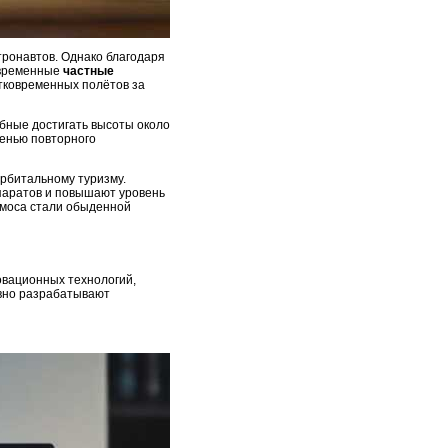
тронавтов. Однако благодаря
овременные
частные
тковременных полётов за
бные достигать высоты около
пенью повторного
орбитальному туризму.
паратов и повышают уровень
смоса стали обыденной
овационных технологий,
ивно разрабатывают