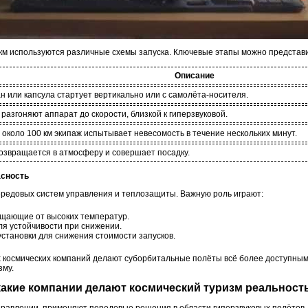
км используются различные схемы запуска. Ключевые этапы можно представ
Описание
н или капсула стартует вертикально или с самолёта-носителя.
 разгоняют аппарат до скорости, близкой к гиперзвуковой.
 около 100 км экипаж испытывает невесомость в течение нескольких минут.
озвращается в атмосферу и совершает посадку.
асность
редовых систем управления и теплозащиты. Важную роль играют:
ищающие от высоких температур.
я устойчивости при снижении.
становки для снижения стоимости запусков.
космических компаний делают суборбитальные полёты всё более доступными
зму.
 какие компании делают космический туризм реальнос