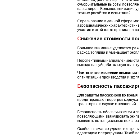
Компании, работающие в этом нап
суборбитальные высоты позволяет
пассажиров. Большое внимание уд
точных расчётов и испытаний.
Соревнование в данной сфере мо
аэродинамических характеристик 
участие в этой гонке принимают 
Снижение стоимости п
Большое внимание уделяется
рак
расход топлива и уменьшает эксп
Перспективным направлением ст
выхода на суборбитальную высоту
Частные космические компании
а
оптимизации производства и эксп
Безопасность пассажи
Для защиты пассажиров во время
предотвращают перегрев корпуса 
траекторию в случае отклонений.
Безопасность обеспечивается и з
позволяющими эвакуировать экипаж
выявлять потенциальные неиспра
Особое внимание уделяется трени
адаптацию к перегрузкам. Такой 