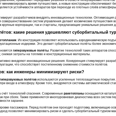
равлении, применяют передовые решения в области гиперзвуковых полётов.
 минимизировать время путешествия, а новые конструкции обеспечивают бе
еляется устойчивости аппаратов при переходе из плотных слоёв атмосферы
тивирует разработчиков внедрять инновационные технологии. Оптимизация 
и совершенствование систем управления делают космические путешествия в
как крупные корпорации, так и стартапы, предлагающие уникальные решения 
олётов: какие решения удешевляют суборбитальный ту
етопланам
. Их конструкция позволяет использовать аэродинамическую подъ
луатационные издержки. Это делает суборбитальные полёты более экономи
ановятся
гиперзвуковые полёты
. Развитие технологий таких аппаратов спо
, снижая затраты на топливо и конструкционные материалы.
ктивно внедряют инновационные решения. Конкуренция стимулирует разраб
луатации, что способствует постепенному снижению стоимости полётов.
ров: как инженеры минимизируют риски?
гиперзвуковых полётов
используются усиленные теплозащитные покрытия.
при входе в атмосферу. Кроме того, внедряются системы автоматической ст
а счёт технологий спасения. Современные
ракетопланы
оснащаются катапул
 при сбоях. Также применяется многоуровневая диагностика всех систем пер
вности заранее.
ровке пассажиров. Перед полётом они проходят подготовку, включающую ос
подход позволяет минимизировать риски и сделать суборбитальный туризм м