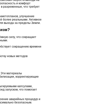
 Высокая скорость выхода на
зопасность и комфорт
 в разреженные, что требует
ракетопланов, улучшение
сё более реальными. Активное
для выхода за пределы Земли.
ризм?
ёмную силу, что сокращает
чными.
собствует сокращению времени
отку новых методов
 Эти материалы
абилизации, корректирующие
ьтируемыми капсулами,
ед запуском, что помогает
воение аварийных процедур и
аксимально безопасным.