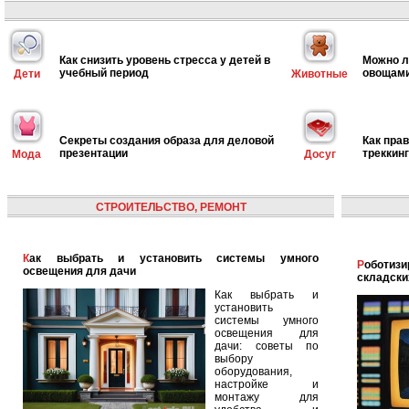
Как снизить уровень стресса у детей в
Можно л
учебный период
овощам
Дети
Животные
Секреты создания образа для деловой
Как пра
презентации
треккин
Мода
Досуг
СТРОИТЕЛЬСТВО, РЕМОНТ
Как выбрать и установить системы умного
Роботизированная логистика: автоматизация
освещения для дачи
складски
Как выбрать и
установить
системы умного
освещения для
дачи: советы по
выбору
оборудования,
настройке и
монтажу для