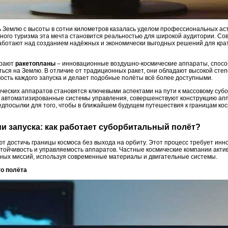
 Землю с высоты в сотни километров казалась уделом профессиональных ас
ного туризма эта мечта становится реальностью для широкой аудитории. С
аботают над созданием надёжных и экономически выгодных решений для кра
грают
ракетопланы
– инновационные воздушно-космические аппараты, спосо
ться на Землю. В отличие от традиционных ракет, они обладают высокой сте
мость каждого запуска и делает подобные полёты всё более доступными.
ческих аппаратов становятся ключевыми аспектами на пути к массовому суб
автоматизированные системы управления, совершенствуют конструкцию ап
редпосылки для того, чтобы в ближайшем будущем путешествия к границам ко
и запуска: как работает суборбитальный полёт?
 достичь границы космоса без выхода на орбиту. Этот процесс требует инн
тойчивость и управляемость аппаратов. Частные космические компании акт
ных миссий, используя современные материалы и двигательные системы.
го полёта