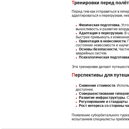
Тренировки перед полё
Перед тем как отправиться в гипе
адаптироваться к перегрузкам, не
Физическая подготовка.
Усто
выносливость и развитие коорд
Адаптация к перегрузкам.
В 
быстрее привыкнуть к изменени
Ориентация в невесомости.
П
состояние невесомости и научи
Основы безопасности.
Частны
аварийных систем.
Психологическая подготовка
Эти тренировки делают путешеств
Перспективы для путе
Снижение стоимости
. Испол
доступнее.
Совершенствование гиперзв
Развитие инфраструктуры
. 
Регулирование и стандарты
Рост интереса со стороны ч
Появление суборбитального туриз
испытанием специалисты приближ