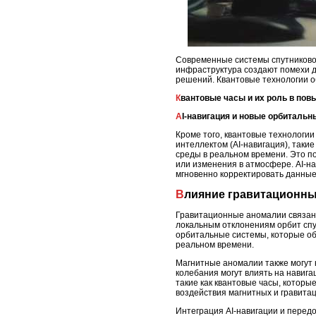
Современные системы спутниковой 
инфраструктура создают помехи дл
решений. Квантовые технологии о
Квантовые часы и их роль в по
AI-навигация и новые орбиталь
Кроме того, квантовые технологии
интеллектом (AI-навигация), таки
среды в реальном времени. Это по
или изменения в атмосфере. AI-н
мгновенно корректировать данные
Влияние гравитационн
Гравитационные аномалии связаны
локальным отклонениям орбит спу
орбитальные системы, которые об
реальном времени.
Магнитные аномалии также могут н
колебания могут влиять на навиг
такие как квантовые часы, котор
воздействия магнитных и гравита
Интеграция AI-навигации и передо