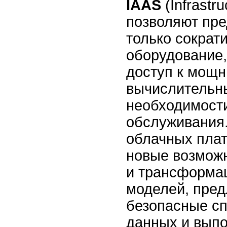
IAAS
(Infrastru
позволяют пр
только сократи
оборудование,
доступ к мощ
вычислительн
необходимости
обслуживания
облачных пла
новые возможн
и трансформац
моделей, пред
безопасные с
данных и вып