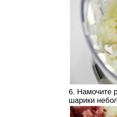
Намочите р
шарики небо