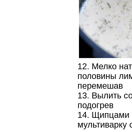
Мелко нат
половины лим
перемешав
Вылить со
подогрев
Щипцами п
мультиварку 