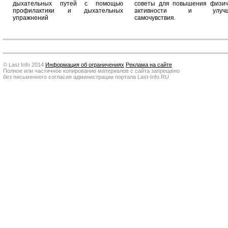
дыхательных путей с помощью
советы для повышения физич
профилактики и дыхательных
активности и улучш
упражнений
самочувствия.
© Last Info 2014
Информация об ограничениях
Реклама на сайте
Полное или частичное копирование материалов с сайта запрещено
без письменного согласия администрации портала Last-Info.RU