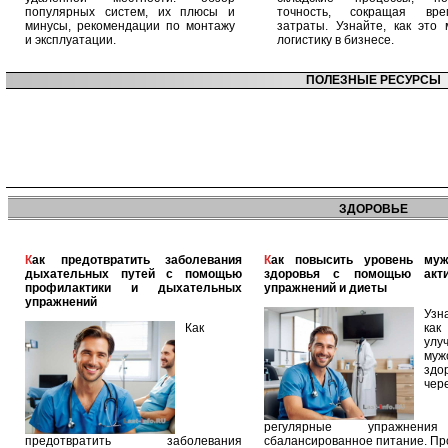
популярных систем, их плюсы и
точность, сокращая вр
минусы, рекомендации по монтажу
затраты. Узнайте, как это 
и эксплуатации.
логистику в бизнесе.
ПОЛЕЗНЫЕ РЕСУРСЫ
ЗДОРОВЬЕ
Как предотвратить заболевания
Как повысить уровень мужского
дыхательных путей с помощью
здоровья с помощью акт
профилактики и дыхательных
упражнений и диеты
упражнений
Узн
Как
как
улу
муж
здо
чер
регулярные упражнен
предотвратить заболевания
сбалансированное питание. П