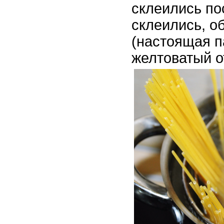
склеились по
склеились, о
(настоящая п
желтоватый о