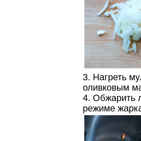
Нагреть му
оливковым м
Обжарить л
режиме жарка