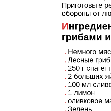
Приготовьте р
обороны от лю
Ингредиенты для пасты с
грибами 
Немного мя
Лесные гри
250 г спагет
2 больших я
100 мл слив
1 лимон
оливковое м
Зелень