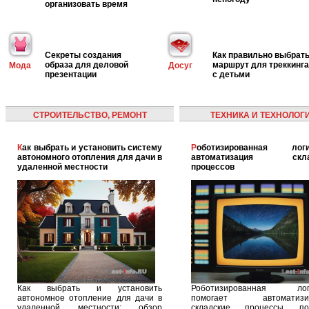
организовать время
Секреты создания
Как правильно выбрат
образа для деловой
маршрут для треккинга
Мода
Досуг
презентации
с детьми
СТРОИТЕЛЬСТВО, РЕМОНТ
ТЕХНИКА И ТЕХНОЛОГ
Как выбрать и установить систему
Роботизированная логистика:
автономного отопления для дачи в
автоматизация скла
удаленной местности
процессов
Как выбрать и установить
Роботизированная логи
автономное отопление для дачи в
помогает автоматизир
удаленной местности: обзор
складские процессы, п