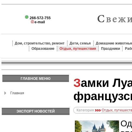
266-572-755
e-mail
Дом, строительство, ремонт
Дети, семья
Домашние животные
Образование
Отдых, путешествия
Праздники
Раб
Замки Луары: сказочные
ГЛАВНОЕ МЕНЮ
французс
Главная
Категория
Отдых, путешест
ЭКСПОРТ НОВОСТЕЙ
Од