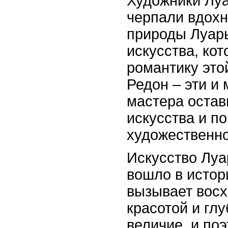
Художники Лу
черпали вдохн
природы Луары
искусства, ко
романтику это
Редон – эти и
мастера остав
искусства и п
художественно
Искусство Луа
вошло в истор
вызывает восх
красотой и гл
величие, и по