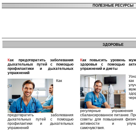
ПОЛЕЗНЫЕ РЕСУРСЫ
ЗДОРОВЬЕ
Как предотвратить заболевания
Как повысить уровень мужского
дыхательных путей с помощью
здоровья с помощью акт
профилактики и дыхательных
упражнений и диеты
упражнений
Узн
Как
как
улу
муж
здо
чер
регулярные упражнен
предотвратить заболевания
сбалансированное питание. П
дыхательных путей с помощью
советы для повышения физич
профилактики и дыхательных
активности и улучш
упражнений
самочувствия.