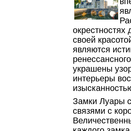
вп
яв
Ра
окрестностях 
своей красото
являются исти
ренессансного
украшены узор
интерьеры во
изысканность
Замки Луары с
связями с кор
Величественн
каждого замка