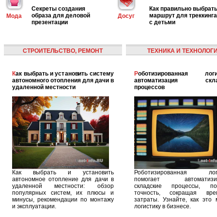
Секреты создания
Как правильно выбрат
образа для деловой
маршрут для треккинга
Мода
Досуг
презентации
с детьми
СТРОИТЕЛЬСТВО, РЕМОНТ
ТЕХНИКА И ТЕХНОЛОГ
Как выбрать и установить систему
Роботизированная логистика:
автономного отопления для дачи в
автоматизация скла
удаленной местности
процессов
Как выбрать и установить
Роботизированная логи
автономное отопление для дачи в
помогает автоматизир
удаленной местности: обзор
складские процессы, п
популярных систем, их плюсы и
точность, сокращая вр
минусы, рекомендации по монтажу
затраты. Узнайте, как это 
и эксплуатации.
логистику в бизнесе.