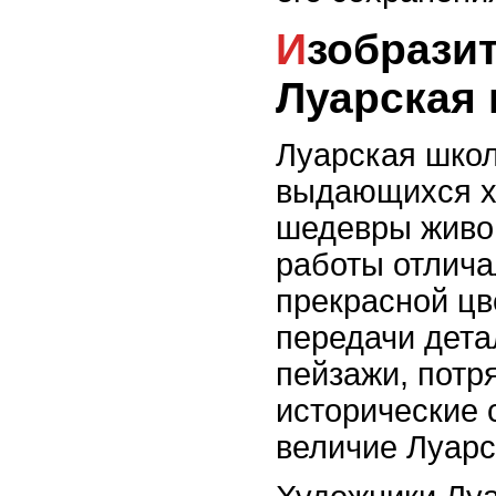
Изобразительное искусство и
Луарская
Луарская шко
выдающихся х
шедевры живоп
работы отлича
прекрасной цв
передачи дета
пейзажи, потр
исторические 
величие Луарс