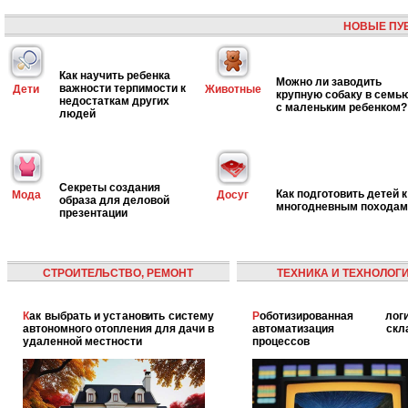
НОВЫЕ ПУ
Как научить ребенка
Можно ли заводить
важности терпимости к
Дети
Животные
крупную собаку в семь
недостаткам других
с маленьким ребенком?
людей
Секреты создания
Как подготовить детей к
Мода
Досуг
образа для деловой
многодневным походам
презентации
СТРОИТЕЛЬСТВО, РЕМОНТ
ТЕХНИКА И ТЕХНОЛОГ
Как выбрать и установить систему
Роботизированная логистика:
автономного отопления для дачи в
автоматизация скла
удаленной местности
процессов