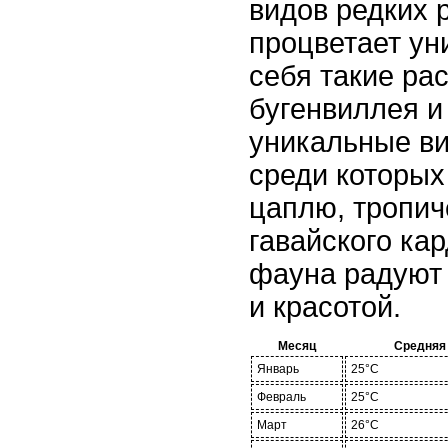
видов редких 
процветает ун
себя такие рас
бугенвиллея и
уникальные ви
среди которых
цаплю, тропич
гавайского ка
фауна радуют 
и красотой.
Месяц
Средняя
Январь
25°C
Февраль
25°C
Март
26°C