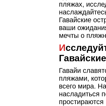
пляжах, иссле
наслаждайтесь
Гавайские ост
ваши ожидания
мечты о пляж
Исследуйте потрясающие
Гавайски
Гавайи славят
пляжами, кото
всего мира. Н
насладиться п
простираются 