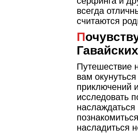
серфинга и др
всегда отличн
считаются род
Почувствуйте райский отпуск на
Гавайских
Путешествие н
вам окунутьс
приключений и
исследовать п
наслаждаться
познакомиться
насладиться н