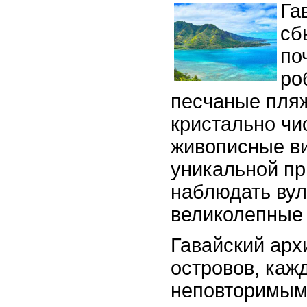
Га
сб
по
ро
песчаные пля
кристально чи
живописные ви
уникальной пр
наблюдать вул
великолепные
Гавайский арх
островов, каж
неповторимым