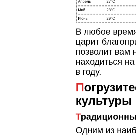
Апрель
27°C
Май
28°C
Июнь
29°C
В любое время
царит благопр
позволит вам 
находиться на
в году.
Погрузитесь в тайны Гавайской
культуры
Традиционн
Одним из наиб