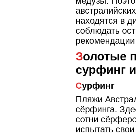
медузы. Поэт
австралийских
находятся в д
соблюдать ост
рекомендации 
Золотые пляжи Австралии:
сурфинг 
Сурфинг
Пляжи Австрал
сёрфинга. Зде
сотни сёрферо
испытать свои