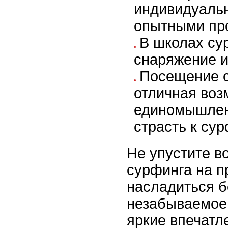
индивидуальн
опытными пр
В школах су
снаряжение и
Посещение с
отличная воз
единомышлен
страсть к сур
Не упустите в
сурфинга на п
насладиться б
незабываемое 
яркие впечатл