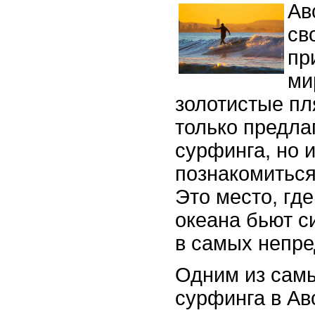
Ав
св
пр
ми
золотистые пл
только предла
сурфинга, но 
познакомиться
Это место, где
океана бьют с
в самых непре
Одним из сам
сурфинга в Ав