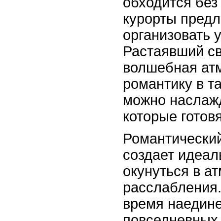
обходится без
курорты предл
организовать 
Растаявший св
волшебная ат
романтику в т
можно наслаж
которые готов
Романтический
создает идеал
окунуться в а
расслабления.
время наедине
повседневных 