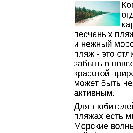
Ко
от
ка
песчаных пляж
и нежный морс
пляж - это от
забыть о повс
красотой прир
может быть не
активным.
Для любителей
пляжах есть м
Морские волны