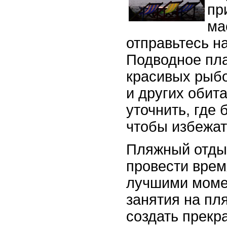
пр
ма
отправьтесь н
Подводное пла
красивых рыбо
и других обит
уточнить, где 
чтобы избежат
Пляжный отдых
провести врем
лучшими моме
занятия на пл
создать прекр