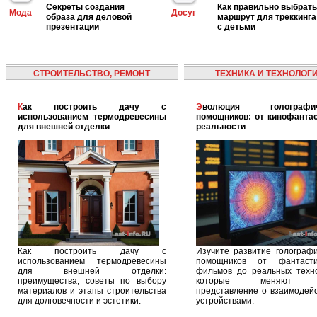
Секреты создания
Как правильно выбрать
Мода
Досуг
образа для деловой
маршрут для треккинга
презентации
с детьми
СТРОИТЕЛЬСТВО, РЕМОНТ
ТЕХНИКА И ТЕХНОЛОГ
Как построить дачу с
Эволюция голографических
использованием термодревесины
помощников: от кинофантас
для внешней отделки
реальности
Как построить дачу с
Изучите развитие голографи
использованием термодревесины
помощников от фантасти
для внешней отделки:
фильмов до реальных техно
преимущества, советы по выбору
которые меняют 
материалов и этапы строительства
представление о взаимодейс
для долговечности и эстетики.
устройствами.