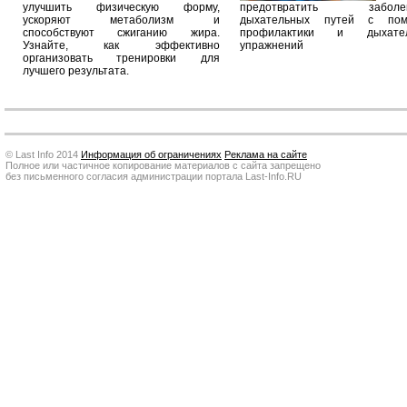
улучшить физическую форму,
предотвратить заболев
ускоряют метаболизм и
дыхательных путей с по
способствуют сжиганию жира.
профилактики и дыхател
Узнайте, как эффективно
упражнений
организовать тренировки для
лучшего результата.
© Last Info 2014
Информация об ограничениях
Реклама на сайте
Полное или частичное копирование материалов с сайта запрещено
без письменного согласия администрации портала Last-Info.RU