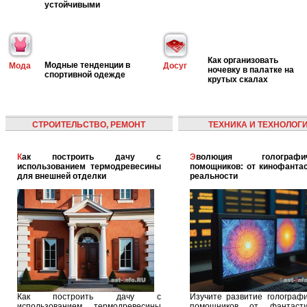
устойчивыми
Как организовать
Модные тенденции в
Мода
Досуг
ночевку в палатке на
спортивной одежде
крутых скалах
СТРОИТЕЛЬСТВО, РЕМОНТ
ТЕХНИКА И ТЕХНОЛОГ
Как построить дачу с
Эволюция голографических
использованием термодревесины
помощников: от кинофантас
для внешней отделки
реальности
Как построить дачу с
Изучите развитие голографи
использованием термодревесины
помощников от фантасти