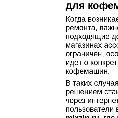
для кофе
Когда возника
ремонта, важн
подходящие д
магазинах асс
ограничен, ос
идёт о конкре
кофемашин.
В таких случа
решением стан
через интерне
пользователи
mixzip.ru
, где