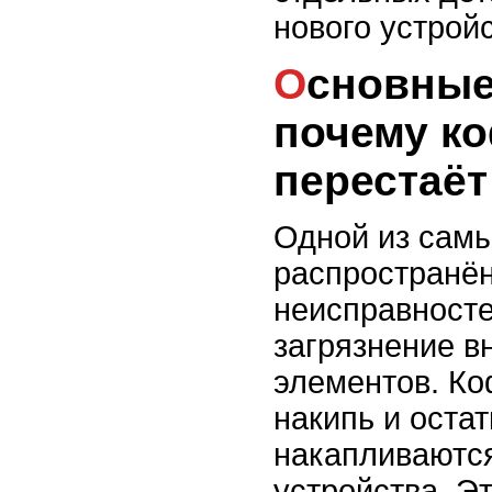
нового устройс
Основные причины,
почему к
перестаёт
Одной из сам
распространё
неисправносте
загрязнение в
элементов. К
накипь и оста
накапливаются
устройства. Э