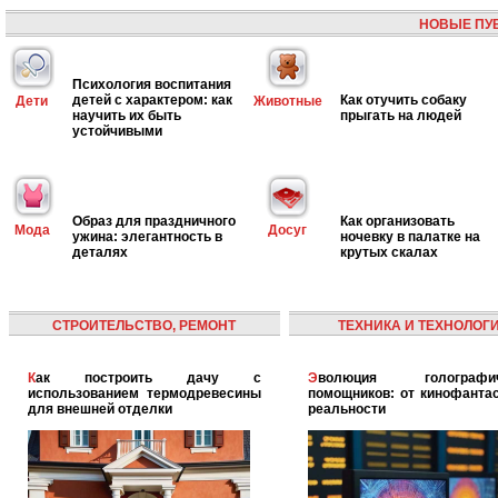
НОВЫЕ ПУ
Психология воспитания
детей с характером: как
Как отучить собаку
Дети
Животные
научить их быть
прыгать на людей
устойчивыми
Образ для праздничного
Как организовать
Мода
Досуг
ужина: элегантность в
ночевку в палатке на
деталях
крутых скалах
СТРОИТЕЛЬСТВО, РЕМОНТ
ТЕХНИКА И ТЕХНОЛОГ
Как построить дачу с
Эволюция голографических
использованием термодревесины
помощников: от кинофантас
для внешней отделки
реальности