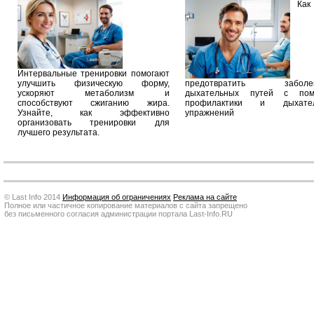
Как
Интервальные тренировки помогают
улучшить физическую форму,
предотвратить заболев
ускоряют метаболизм и
дыхательных путей с по
способствуют сжиганию жира.
профилактики и дыхател
Узнайте, как эффективно
упражнений
организовать тренировки для
лучшего результата.
© Last Info 2014
Информация об ограничениях
Реклама на сайте
Полное или частичное копирование материалов с сайта запрещено
без письменного согласия администрации портала Last-Info.RU