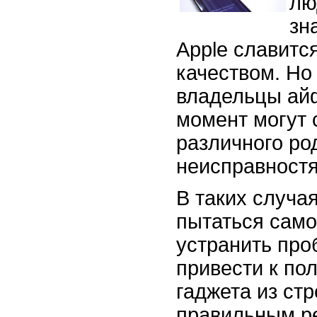
лю
зн
Apple славитс
качеством. Но 
владельцы ай
момент могут 
различного ро
неисправност
В таких случая
пытаться само
устранить про
привести к по
гаджета из ст
правильным р