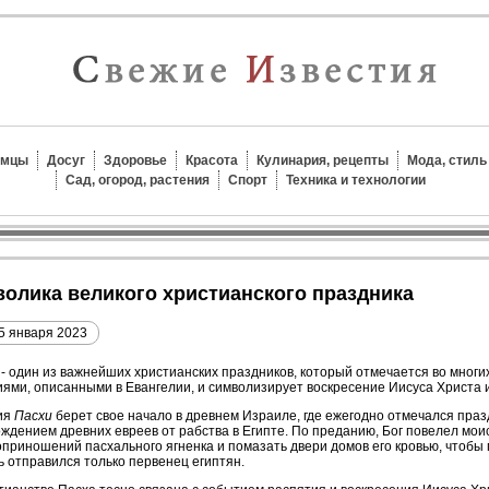
омцы
Досуг
Здоровье
Красота
Кулинария, рецепты
Мода, стиль
Сад, огород, растения
Спорт
Техника и технологии
мволика великого христианского праздника
5 января 2023
- один из важнейших христианских праздников, который отмечается во многих
ями, описанными в Евангелии, и символизирует воскресение Иисуса Христа 
ия
Пасхи
берет свое начало в древнем Израиле, где ежегодно отмечался праз
ждением древних евреев от рабства в Египте. По преданию, Бог повелел мои
приношений пасхального ягненка и помазать двери домов его кровью, чтобы 
ь отправился только первенец египтян.