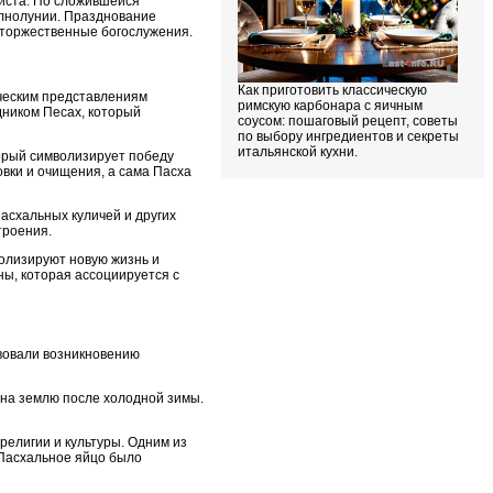
риста. По сложившейся
олнолунии. Празднование
 торжественные богослужения.
Как приготовить классическую
ическим представлениям
римскую карбонара с яичным
дником Песах, который
соусом: пошаговый рецепт, советы
по выбору ингредиентов и секреты
итальянской кухни.
торый символизирует победу
овки и очищения, а сама Пасха
асхальных куличей и других
троения.
олизируют новую жизнь и
ны, которая ассоциируется с
твовали возникновению
на землю после холодной зимы.
елигии и культуры. Одним из
 Пасхальное яйцо было