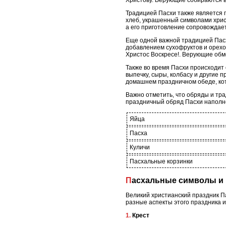
Христову. Верующие собираются в
Традицией Пасхи также является 
хлеб, украшенный символами христ
а его приготовление сопровождае
Еще одной важной традицией Пасхи
добавлением сухофруктов и орехо
Христос Воскресе!. Верующие обме
Также во время Пасхи происходит
выпечку, сыры, колбасу и другие 
домашнем праздничном обеде, ко
Важно отметить, что обряды и тра
праздничный обряд Пасхи наполне
Яйца
Пасха
Куличи
Пасхальные корзинки
Пасхальные символы и 
Великий христианский праздник П
разные аспекты этого праздника и
1. Крест