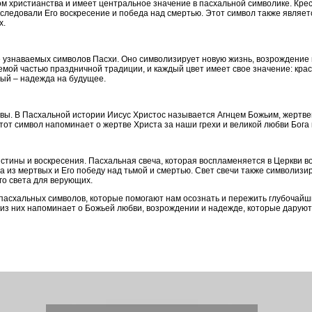
 христианства и имеет центральное значение в пасхальной символике. Крес
следовали Его воскресение и победа над смертью. Этот символ также являет
х.
 узнаваемых символов Пасхи. Оно символизирует новую жизнь, возрождение
мой частью праздничной традиции, и каждый цвет имеет свое значение: крас
ный – надежда на будущее.
вы. В Пасхальной истории Иисус Христос называется Агнцем Божьим, жертве
от символ напоминает о жертве Христа за наши грехи и великой любви Бога 
стины и воскресения. Пасхальная свеча, которая воспламеняется в Церкви в
 из мертвых и Его победу над тьмой и смертью. Свет свечи также символизир
го света для верующих.
пасхальных символов, которые помогают нам осознать и пережить глубочайши
 из них напоминает о Божьей любви, возрождении и надежде, которые даруют