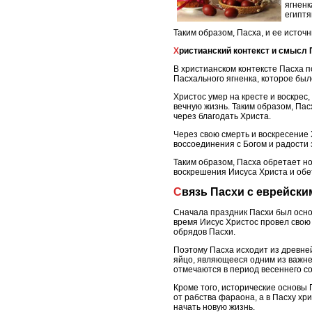
ягненк
египтя
Таким образом, Пасха, и ее источ
Христианский контекст и смысл
В христианском контексте Пасха 
Пасхального ягненка, которое был
Христос умер на кресте и воскрес
вечную жизнь. Таким образом, Па
через благодать Христа.
Через свою смерть и воскресение 
воссоединения с Богом и радости 
Таким образом, Пасха обретает но
воскрешения Иисуса Христа и обе
Связь Пасхи с еврейск
Сначала праздник Пасхи был основ
время Иисус Христос провел свою
обрядов Пасхи.
Поэтому Пасха исходит из древней
яйцо, являющееся одним из важне
отмечаются в период весеннего со
Кроме того, исторические основы
от рабства фараона, а в Пасху хр
начать новую жизнь.