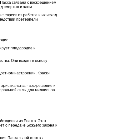
 Пасха связана с воскрешением
д смертью и злом.
е евреев от рабства и их исход
оследствии претерпели
одие.
зирует плодородие и
ства. Они входят в основу
достном настроении. Краски
 христианства - воскрешение и
моральной силы для миллионов
обождения из Египта. Этот
ет о передаче Божьего закона и
ния Пасхальной жертвы –