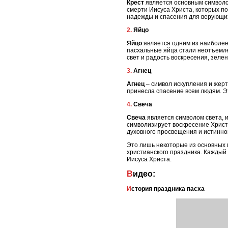
Крест
является основным символом
смерти Иисуса Христа, которых по
надежды и спасения для верующи
2. Яйцо
Яйцо
является одним из наиболее
пасхальные яйца стали неотъемле
свет и радость воскресения, зеле
3. Агнец
Агнец
– символ искупления и жерт
принесла спасение всем людям. Эт
4. Свеча
Свеча
является символом света, и
символизирует воскресение Христа
духовного просвещения и истинно
Это лишь некоторые из основных 
христианского праздника. Каждый
Иисуса Христа.
Видео:
История праздника пасха