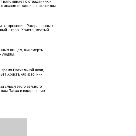
т напоминает о страданиях и
ся знаком покаяния, источником
 и воскресение. Раскрашенные
ный – кровь Христа, желтый –
нным агнцем, чья смерть
к людям.
о время Пасхальной ночи,
ует Христа как источник
й смысл этого великого
 нам Пасха и воскресение