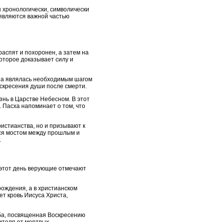
 хронологически, символически
 являются важной частью
распят и похоронен, а затем на
оторое доказывает силу и
, а являлась необходимым шагом
оскресения души после смерти.
знь в Царстве Небесном. В этот
 Пасха напоминает о том, что
истианства, но и призывают к
ся мостом между прошлым и
.
 этот день верующие отмечают
ождения, а в христианском
ет кровь Иисуса Христа,
жба, посвященная Воскресению