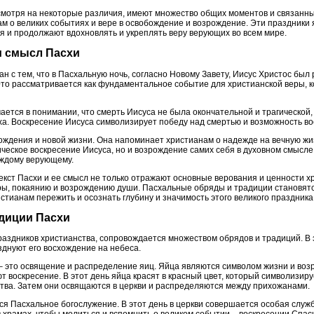
есмотря на некоторые различия, имеют множество общих моментов и связанны
ам о великих событиях и вере в освобождение и возрождение. Эти праздники
я и продолжают вдохновлять и укреплять веру верующих во всем мире.
 и смысл Пасхи
н с тем, что в Пасхальную ночь, согласно Новому Завету, Иисус Христос был 
Это рассматривается как фундаментальное событие для христианской веры, к
ается в понимании, что смерть Иисуса не была окончательной и трагической
еха. Воскресение Иисуса символизирует победу над смертью и возможность в
рождения и новой жизни. Она напоминает христианам о надежде на вечную жи
ческое воскресение Иисуса, но и возрождение самих себя в духовном смысле.
аждому верующему.
екст Пасхи и ее смысл не только отражают основные верования и ценности хр
ры, покаянию и возрождению души. Пасхальные обряды и традиции становят
тианам пережить и осознать глубину и значимость этого великого праздника
адиции Пасхи
праздников христианства, сопровождается множеством обрядов и традиций. В
зднуют его восхождение на небеса.
– это освящение и распределение яиц. Яйца являются символом жизни и возр
т воскресение. В этот день яйца красят в красный цвет, который символизиру
тва. Затем они освящаются в церкви и распределяются между прихожанами.
я Пасхальное богослужение. В этот день в церкви совершается особая слу