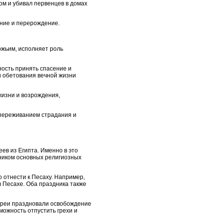
ом и убивал первенцев в домах
ение и перерождение.
ожьим, исполняет роль
ность принять спасение и
и обетования вечной жизни
жизни и возрождения,
 переживанием страдания и
ев из Египта. Именно в это
чником основных религиозных
 отнести к Песаху. Например,
 Песахе. Оба праздника также
евреи праздновали освобождение
можность отпустить грехи и