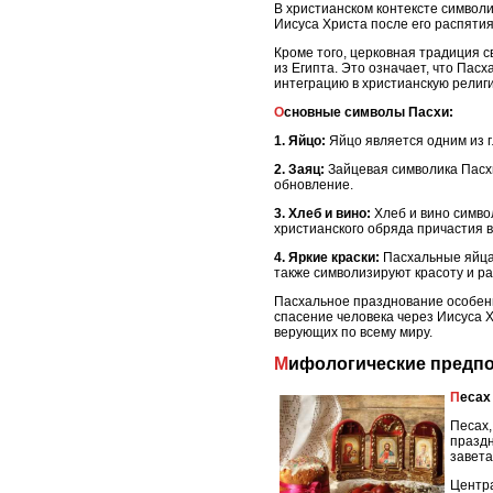
В христианском контексте символи
Иисуса Христа после его распятия
Кроме того, церковная традиция с
из Египта. Это означает, что Пас
интеграцию в христианскую религ
Основные символы Пасхи:
1. Яйцо:
Яйцо является одним из г
2. Заяц:
Зайцевая символика Пасхи
обновление.
3. Хлеб и вино:
Хлеб и вино символ
христианского обряда причастия 
4. Яркие краски:
Пасхальные яйца 
также символизируют красоту и р
Пасхальное празднование особенн
спасение человека через Иисуса 
верующих по всему миру.
Мифологические предп
Песах
Песах,
праздн
завета
Центра