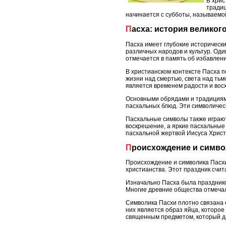
В хрис
традиц
начинается с субботы, называемо
Пасха: история велико
Пасха имеет глубокие историческ
различных народов и культур. Оди
отмечается в память об избавлени
В христианском контексте Пасха 
жизни над смертью, света над тьм
является временем радости и вос
Основными обрядами и традициями
пасхальных блюд. Эти символичес
Пасхальные символы также играют
воскрешение, а яркие пасхальные
пасхальной жертвой Иисуса Христ
Происхождение и симв
Происхождение и символика Пасхи
христианства. Этот праздник счи
Изначально Пасха была празднико
Многие древние общества отмечал
Символика Пасхи плотно связана 
них является образ яйца, которое
священным предметом, который да