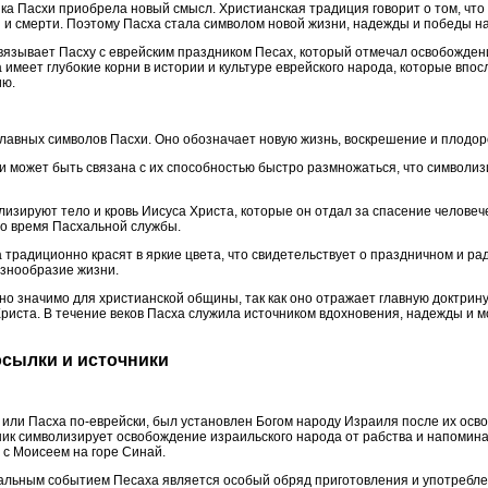
ка Пасхи приобрела новый смысл. Христианская традиция говорит о том, что
 и смерти. Поэтому Пасха стала символом новой жизни, надежды и победы на
вязывает Пасху с еврейским праздником Песах, который отмечал освобождени
ха имеет глубокие корни в истории и культуре еврейского народа, которые вп
ию.
лавных символов Пасхи. Оно обозначает новую жизнь, воскрешение и плодор
 может быть связана с их способностью быстро размножаться, что символи
изируют тело и кровь Иисуса Христа, которые он отдал за спасение человече
во время Пасхальной службы.
традиционно красят в яркие цвета, что свидетельствует о праздничном и ра
азнообразие жизни.
о значимо для христианской общины, так как оно отражает главную доктрину
Христа. В течение веков Пасха служила источником вдохновения, надежды и 
осылки и источники
 или Пасха по-еврейски, был установлен Богом народу Израиля после их осв
ик символизирует освобождение израильского народа от рабства и напомина
 с Моисеем на горе Синай.
льным событием Песаха является особый обряд приготовления и употребле