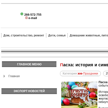
266-572-755
e-mail
Дом, строительство, ремонт
Дети, семья
Домашние животные, пит
Пасха: история и си
ГЛАВНОЕ МЕНЮ
Категория
Праздники
2
Главная
Пасха
событи
ЭКСПОРТ НОВОСТЕЙ
Истор
освобо
жертво
гибнут