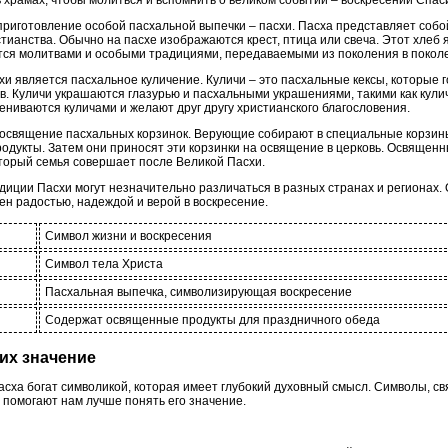
 храмах, чтобы молиться и вспомнить о великом событии – воскресении Спас
приготовление особой пасхальной выпечки – пасхи. Пасха представляет собо
ианства. Обычно на пасхе изображаются крест, птица или свеча. Этот хлеб 
тся молитвами и особыми традициями, передаваемыми из поколения в покол
 является пасхальное куличение. Куличи – это пасхальные кексы, которые го
в. Куличи украшаются глазурью и пасхальными украшениями, такими как кули
ниваются куличами и желают друг другу христианского благословения.
 освящение пасхальных корзинок. Верующие собирают в специальные корзин
продукты. Затем они приносят эти корзинки на освящение в церковь. Освящен
торый семья совершает после Великой Пасхи.
диции Пасхи могут незначительно различаться в разных странах и регионах. О
н радостью, надеждой и верой в воскресение.
Символ жизни и воскресения
Символ тела Христа
Пасхальная выпечка, символизирующая воскресение
Содержат освященные продукты для праздничного обеда
их значение
асха богат символикой, которая имеет глубокий духовный смысл. Символы, с
 помогают нам лучше понять его значение.