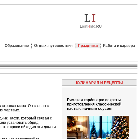
L
ast-
I
nfo.
RU
Образование
Отдых, путешествия
Праздники
Работа и карьера
КУЛИНАРИЯ И РЕЦЕПТЫ
Римская карбонара: секреты
приготовления классической
 странах мира. Он связан с
пасты с яичным соусом
из мертвых.
дник Пасхи, который связан с
сею установить обряд
поток крови обходил эти дома и