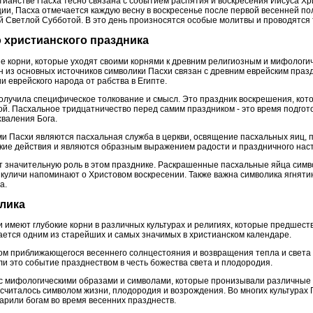
тианстве Пасха тесно связана с событием распятия и воскресения Иисуса Х
ии, Пасха отмечается каждую весну в воскресенье после первой весенней п
й Светлой Субботой. В это день произносятся особые молитвы и проводятся
го христианского праздника
ие корни, которые уходят своими корнями к древним религиозным и мифолог
н из основных источников символики Пасхи связан с древним еврейским праз
и еврейского народа от рабства в Египте.
получила специфическое толкование и смысл. Это праздник воскрешения, ко
ой. Пасхальное тридцатничество перед самим праздником - это время подгот
хваления Бога.
 Пасхи являются пасхальная служба в церкви, освящение пасхальных яиц, п
кие действия и являются образным выражением радости и праздничного нас
 значительную роль в этом празднике. Раскрашенные пасхальные яйца симв
 куличи напоминают о Христовом воскресении. Также важна символика ягняти
а.
олика
 имеют глубокие корни в различных культурах и религиях, которые предшес
тается одним из старейших и самых значимых в христианском календаре.
м приближающегося весеннего солнцестояния и возвращения тепла и света 
и это событие празднеством в честь божества света и плодородия.
с мифологическими образами и символами, которые пронизывали различные р
 считалось символом жизни, плодородия и возрождения. Во многих культурах
рили богам во время весенних празднеств.