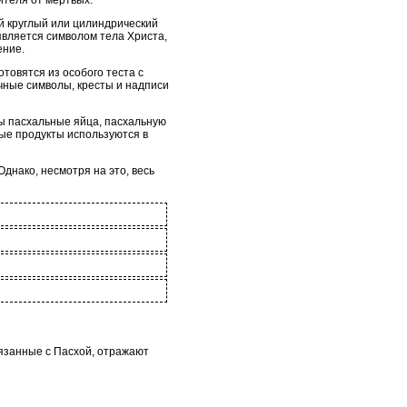
ителя от мертвых.
й круглый или цилиндрический
является символом тела Христа,
ение.
товятся из особого теста с
чные символы, кресты и надписи
ы пасхальные яйца, пасхальную
ные продукты используются в
днако, несмотря на это, весь
вязанные с Пасхой, отражают