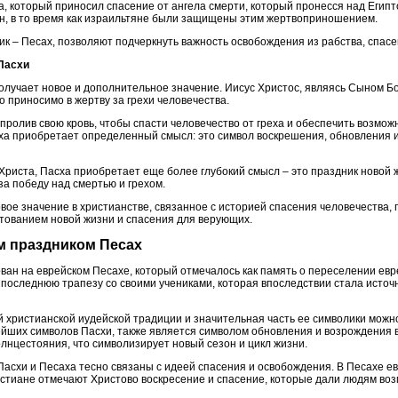
а, который приносил спасение от ангела смерти, который пронесся над Египт
н, в то время как израильтяне были защищены этим жертвоприношением.
ник – Песах, позволяют подчеркнуть важность освобождения из рабства, спас
 Пасхи
получает новое и дополнительное значение. Иисус Христос, являясь Сыном Б
о приносимо в жертву за грехи человечества.
, пролив свою кровь, чтобы спасти человечество от греха и обеспечить возмож
сха приобретает определенный смысл: это символ воскрешения, обновления 
Христа, Пасха приобретает еще более глубокий смысл – это праздник новой 
за победу над смертью и грехом.
вое значение в христианстве, связанное с историей спасения человечества,
тованием новой жизни и спасения для верующих.
им праздником Песах
ан на еврейском Песахе, который отмечалось как память о переселении евре
 последнюю трапезу со своими учениками, которая впоследствии стала исто
 христианской иудейской традиции и значительная часть ее символики можно
йших символов Пасхи, также является символом обновления и возрождения в
лнцестояния, что символизирует новый сезон и цикл жизни.
 Пасхи и Песаха тесно связаны с идеей спасения и освобождения. В Песахе 
истиане отмечают Христово воскресение и спасение, которые дали людям воз