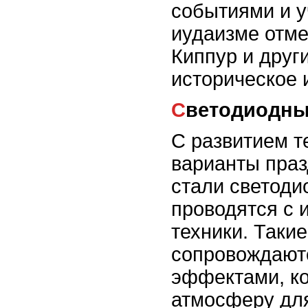
событиями и 
иудаизме отме
Киппур и друг
историческое 
Светодиодн
С развитием т
варианты пра
стали светоди
проводятся с 
техники. Таки
сопровождают
эффектами, к
атмосферу для