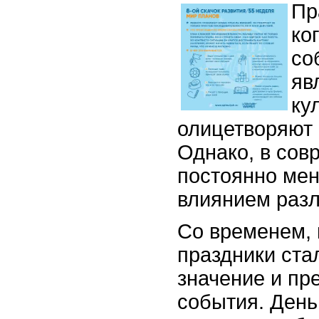
Пр
ко
со
яв
ку
олицетворяют 
Однако, в сов
постоянно мен
влиянием раз
Со временем,
праздники ста
значение и пр
события. День