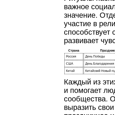
важное социал
значение. Отде
участие в рели
способствует 
развивает чув
Страна
Праздник
Россия
День Победы
США
День Благодарения
Китай
Китайский Новый го
Каждый из эти
и помогает лю
сообщества. 
выразить свои