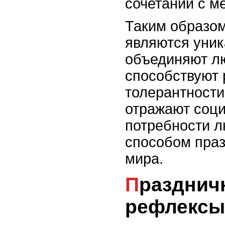
сочетании с м
Таким образо
являются уни
объединяют лю
способствуют 
толерантности
отражают соци
потребности л
способом праз
мира.
Праздничные ритуалы как
рефлексы