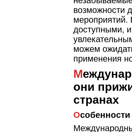
незабываемые 
возможности д
мероприятий. 
доступными, и
увлекательным
можем ожидать
применения но
Международные праздники: как
они приж
странах
Особенност
Международные