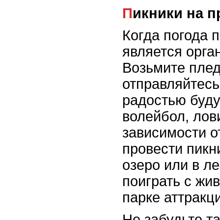
Пикники на 
Когда погода 
является орга
Возьмите плед
отправляйтесь
радостью буду
волейбол, лов
зависимости о
провести пикн
озеро или в л
поиграть с жи
парке аттракц
Не забудьте т