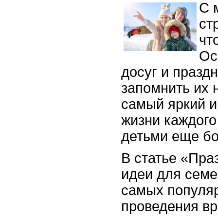
С 
ст
чт
Ос
досуг и празд
запомнить их н
самый яркий 
жизни каждого
детьми еще б
В статье «Пра
идеи для семе
самых популя
проведения вр