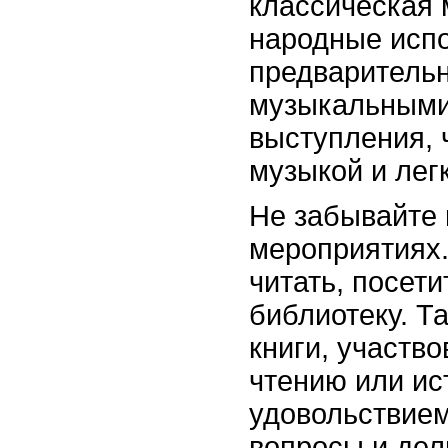
классическая 
народные исп
предварительн
музыкальными
выступления, 
музыкой и легк
Не забывайте 
мероприятиях.
читать, посет
библиотеку. Т
книги, участво
чтению или ис
удовольствием
вопросы и дел