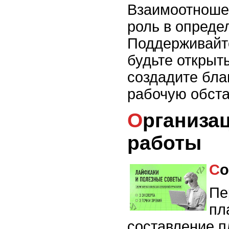
Взаимоотноше
роль в опреде
Поддерживайт
будьте открыт
создадите бла
рабочую обста
Организация и планирование
работы
С
Пе
пл
составление п