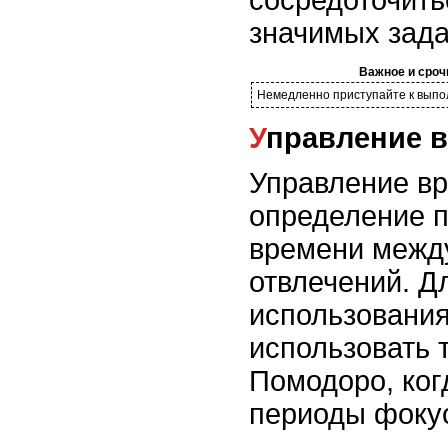
значимых зада
Важное и сроч
Немедленно приступайте к выпо
Управление 
Управление вр
определение п
времени между
отвлечений. Д
использовани
использовать т
Помодоро, ког
периоды фоку