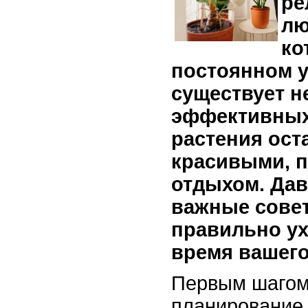
ре
лю
ко
постоянном у
существует н
эффективных
растения ост
красивыми, п
отдыхом. Дав
важные совет
правильно ух
время вашего
Первым шагом
планирование.