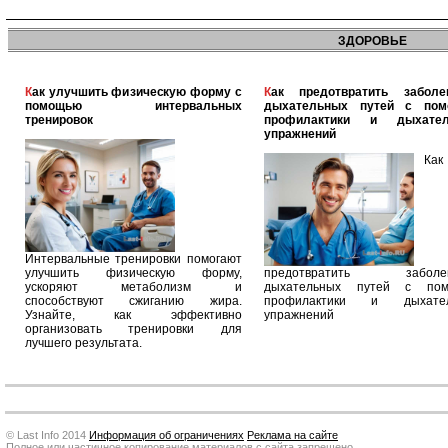
ЗДОРОВЬЕ
Как улучшить физическую форму с
Как предотвратить заболевания
помощью интервальных
дыхательных путей с по
тренировок
профилактики и дыхател
упражнений
Как
Интервальные тренировки помогают
улучшить физическую форму,
предотвратить заболев
ускоряют метаболизм и
дыхательных путей с по
способствуют сжиганию жира.
профилактики и дыхател
Узнайте, как эффективно
упражнений
организовать тренировки для
лучшего результата.
© Last Info 2014
Информация об ограничениях
Реклама на сайте
Полное или частичное копирование материалов с сайта запрещено