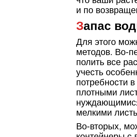
что ваши раст
и по возвраще
Запас во
Для этого мож
методов. Во-п
полить все ра
учесть особен
потребности в
плотными лист
нуждающимися 
мелкими лист
Во-вторых, мо
контейнеры с 