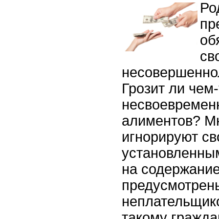
Ро
пр
об
св
несовершеннол
Грозит ли чем-
несвоевремен
алиментов? М
игнорируют св
установленны
на содержание
предусмотрен
неплательщик
такому гражда