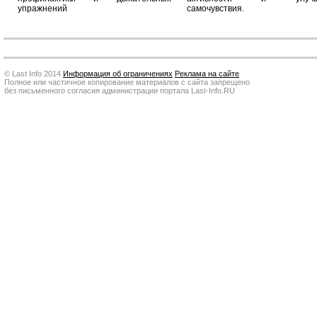
упражнений
самочувствия.
© Last Info 2014
Информация об ограничениях
Реклама на сайте
Полное или частичное копирование материалов с сайта запрещено
без письменного согласия администрации портала Last-Info.RU