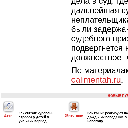
дела в суд, г
дальнейшая с
неплательщик
были задержа
судебного прис
подвергнется 
должностное 
По материала
oalimentah.ru
.
НОВЫЕ ПУ
Как снизить уровень
Как кошки реагируют на
Дети
Животные
стресса у детей в
дождь: их поведение в
учебный период
непогоду