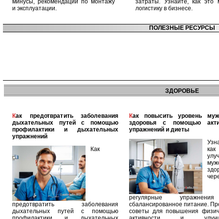
минусы, рекомендации по монтажу
затраты. Узнайте, как это 
и эксплуатации.
логистику в бизнесе.
ПОЛЕЗНЫЕ РЕСУРСЫ
ЗДОРОВЬЕ
Как предотвратить заболевания
Как повысить уровень мужского
дыхательных путей с помощью
здоровья с помощью акт
профилактики и дыхательных
упражнений и диеты
упражнений
Узн
Как
как
улу
муж
здо
чер
регулярные упражнен
предотвратить заболевания
сбалансированное питание. П
дыхательных путей с помощью
советы для повышения физич
профилактики и дыхательных
активности и улучш