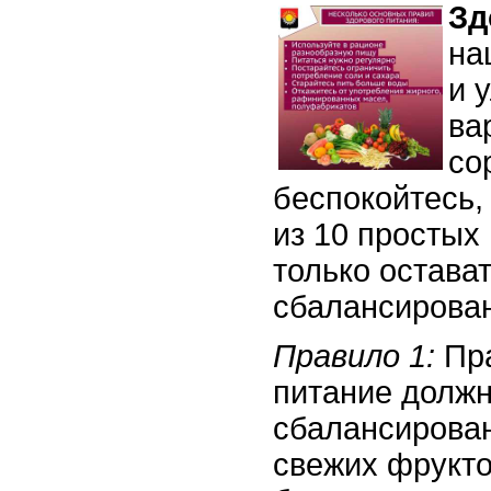
Зд
на
и 
ва
со
беспокойтесь,
из 10 простых
только остава
сбалансирова
Правило 1:
Пра
питание должн
сбалансирова
свежих фрукто