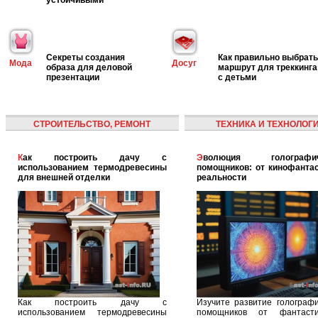
Секреты создания
Как правильно выбрать
Мода
Досуг
образа для деловой
маршрут для треккинга
презентации
с детьми
СТРОИТЕЛЬСТВО, РЕМОНТ
ТЕХНИКА И ТЕХНОЛОГ
Как построить дачу с
Эволюция голографических
использованием термодревесины
помощников: от кинофантас
для внешней отделки
реальности
Как построить дачу с
Изучите развитие голографи
использованием термодревесины
помощников от фантасти