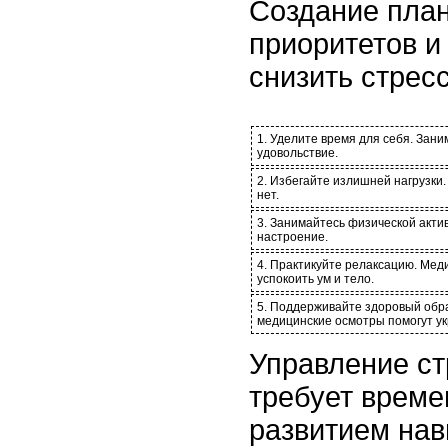
Создание план
приоритетов и
снизить стрес
1. Уделите время для себя. Зани
удовольствие.
2. Избегайте излишней нагрузки
нет.
3. Занимайтесь физической акти
настроение.
4. Практикуйте релаксацию. Меди
успокоить ум и тело.
5. Поддерживайте здоровый обр
медицинские осмотры помогут укр
Управление ст
требует време
развитием нав