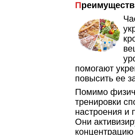
Преимущест
Ча
ук
кр
ве
ур
помогают укре
повысить ее з
Помимо физич
тренировки с
настроения и 
Они активизир
концентрацию 