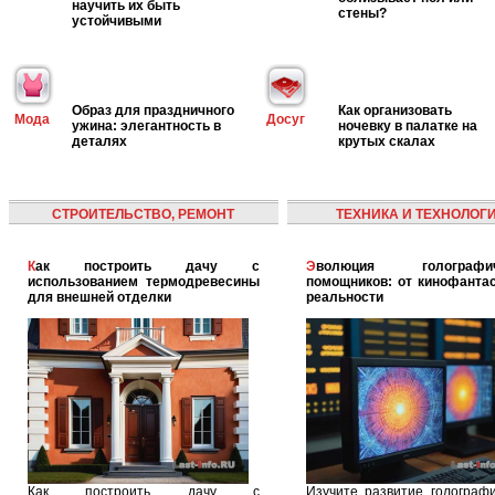
научить их быть
стены?
устойчивыми
Образ для праздничного
Как организовать
Мода
Досуг
ужина: элегантность в
ночевку в палатке на
деталях
крутых скалах
СТРОИТЕЛЬСТВО, РЕМОНТ
ТЕХНИКА И ТЕХНОЛОГ
Как построить дачу с
Эволюция голографических
использованием термодревесины
помощников: от кинофантас
для внешней отделки
реальности
Как построить дачу с
Изучите развитие голографи