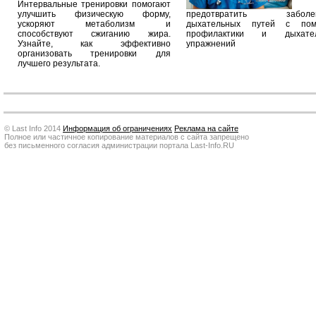
Интервальные тренировки помогают
улучшить физическую форму,
предотвратить заболев
ускоряют метаболизм и
дыхательных путей с по
способствуют сжиганию жира.
профилактики и дыхател
Узнайте, как эффективно
упражнений
организовать тренировки для
лучшего результата.
© Last Info 2014
Информация об ограничениях
Реклама на сайте
Полное или частичное копирование материалов с сайта запрещено
без письменного согласия администрации портала Last-Info.RU