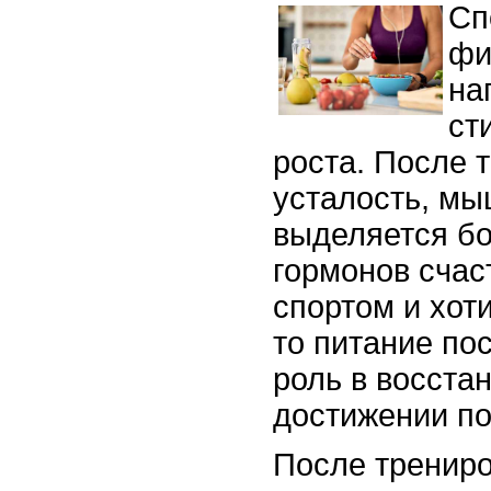
Сп
фи
на
ст
роста. После
усталость, мы
выделяется бо
гормонов счас
спортом и хот
то питание по
роль в восста
достижении по
После трениро