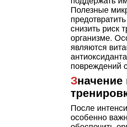
поддержать им
Полезные мик
предотвратить
снизить риск 
организме. О
являются вита
антиоксиданта
повреждений 
Значение питания после
трениров
После интенси
особенно важн
обеспечить о