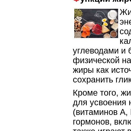
Жи
эн
со
ка
углеводами и 
физической на
жиры как источ
сохранить гли
Кроме того, 
для усвоения 
(витаминов A, 
гормонов, вкл