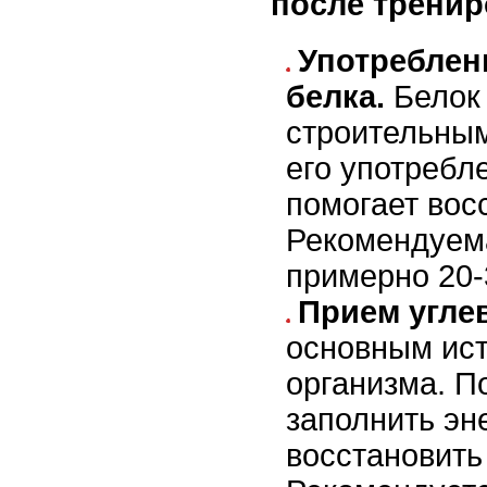
после тренир
Употреблен
белка.
Белок
строительны
его употребл
помогает вос
Рекомендуема
примерно 20-
Прием угле
основным ист
организма. П
заполнить эн
восстановить