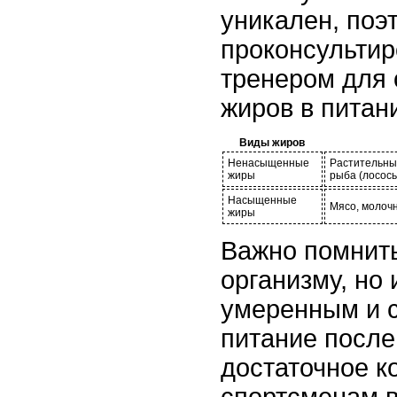
уникален, поэ
проконсультир
тренером для 
жиров в питан
Виды жиров
Ненасыщенные
Растительные
жиры
рыба (лосось
Насыщенные
Мясо, молочн
жиры
Важно помнит
организму, но
умеренным и 
питание после
достаточное к