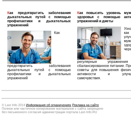
Как предотвратить заболевания
Как повысить уровень мужского
дыхательных путей с помощью
здоровья с помощью акт
профилактики и дыхательных
упражнений и диеты
упражнений
Узн
Как
как
улу
муж
здо
чер
регулярные упражнен
предотвратить заболевания
сбалансированное питание. П
дыхательных путей с помощью
советы для повышения физич
профилактики и дыхательных
активности и улучш
упражнений
самочувствия.
© Last Info 2014
Информация об ограничениях
Реклама на сайте
Полное или частичное копирование материалов с сайта запрещено
без письменного согласия администрации портала Last-Info.RU