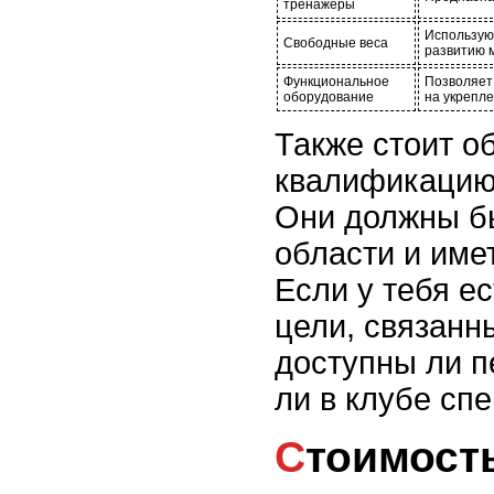
тренажеры
Использую
Свободные веса
развитию 
Функциональное
Позволяет
оборудование
на укрепл
Также стоит о
квалификацию 
Они должны б
области и име
Если у тебя е
цели, связанн
доступны ли п
ли в клубе сп
Стоимост