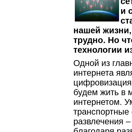
се
и 
ст
нашей жизни,
трудно. Но ч
технологии и
Одной из глав
интернета яв
цифровизация
будем жить в м
интернетом. У
транспортные 
развлечения –
благодаря раз