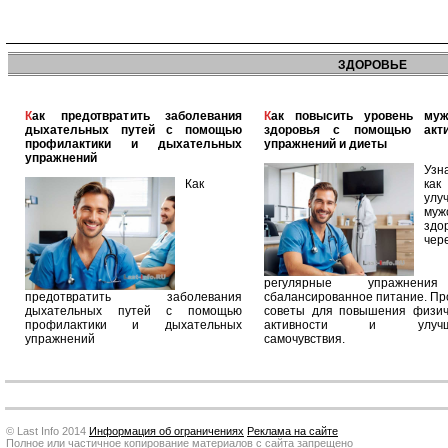
ЗДОРОВЬЕ
Как предотвратить заболевания
Как повысить уровень мужского
дыхательных путей с помощью
здоровья с помощью акт
профилактики и дыхательных
упражнений и диеты
упражнений
Узн
Как
как
улу
муж
здо
чер
регулярные упражнен
предотвратить заболевания
сбалансированное питание. П
дыхательных путей с помощью
советы для повышения физич
профилактики и дыхательных
активности и улучш
упражнений
самочувствия.
© Last Info 2014
Информация об ограничениях
Реклама на сайте
Полное или частичное копирование материалов с сайта запрещено