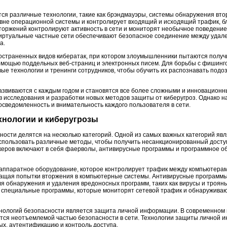
ся различные технологии, такие как брэндмауэры, системы обнаружения вт
овне операционной системы и контролирует входящий и исходящий трафик, 
оржений контролируют активность в сети и мониторят необычное поведени
Виртуальные частные сети обеспечивают безопасное соединение между удал
а.
ространенных видов кибератак, при котором злоумышленники пытаются получ
омощью поддельных веб-страниц и электронных писем. Для борьбы с фишинг
ые технологии и тренинги сотрудников, чтобы обучить их распознавать подо
развиваются с каждым годом и становятся все более сложными и инновацион
 исследования и разработки новых методов защиты от киберугроз. Однако 
осведомленность и внимательность каждого пользователя в сети.
ехнологии и киберугрозы
ости делятся на несколько категорий. Одной из самых важных категорий яв
 использовать различные методы, чтобы получить несанкционированный дост
керов включают в себя фаерволы, антивирусные программы и программное 
аппаратное оборудование, которое контролирует трафик между компьютерами
ащая попытки вторжения в компьютерные системы. Антивирусные программы
я обнаружения и удаления вредоносных программ, таких как вирусы и троя
о специальные программы, которые мониторят сетевой трафик и обнаружива
нологий безопасности является защита личной информации. В современном
ется неотъемлемой частью безопасности в сети. Технологии защиты личной
х, аутентификацию и контроль доступа.