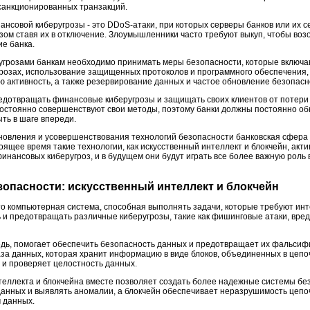
санкционированных транзакций.
ансовой киберугрозы - это DDoS-атаки, при которых серверы банков или их 
зом ставя их в отключение. Злоумышленники часто требуют выкуп, чтобы воз
е банка.
грозами банкам необходимо принимать меры безопасности, которые включаю
грозах, использование защищенных протоколов и программного обеспечения,
ю активность, а также резервирование данных и частое обновление безопасн
едотвращать финансовые киберугрозы и защищать своих клиентов от потери
постоянно совершенствуют свои методы, поэтому банки должны постоянно об
ть в шаге впереди.
бновления и усовершенствования технологий безопасности банковская сфер
оящее время такие технологии, как искусственный интеллект и блокчейн, акт
нансовых киберугроз, и в будущем они будут играть все более важную роль 
езопасности: искусственный интеллект и блокчейн
это компьютерная система, способная выполнять задачи, которые требуют ин
ь и предотвращать различные киберугрозы, такие как фишинговые атаки, вр
редь, помогает обеспечить безопасность данных и предотвращает их фальси
аза данных, которая хранит информацию в виде блоков, объединенных в цепо
и проверяет целостность данных.
теллекта и блокчейна вместе позволяет создать более надежные системы бе
нных и выявлять аномалии, а блокчейн обеспечивает неразрушимость цепочк
м данных.