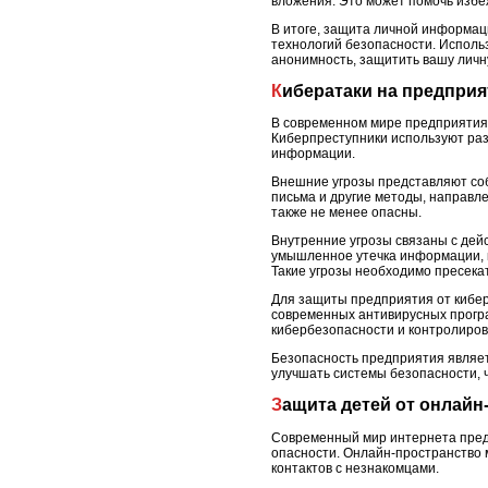
вложения. Это может помочь избеж
В итоге, защита личной информац
технологий безопасности. Исполь
анонимность, защитить вашу личн
Кибератаки на предпри
В современном мире предприятия 
Киберпреступники используют раз
информации.
Внешние угрозы представляют соб
письма и другие методы, направл
также не менее опасны.
Внутренние угрозы связаны с дей
умышленное утечка информации, к
Такие угрозы необходимо пресека
Для защиты предприятия от кибе
современных антивирусных програ
кибербезопасности и контролиров
Безопасность предприятия являе
улучшать системы безопасности, 
Защита детей от онлай
Современный мир интернета предо
опасности. Онлайн-пространство м
контактов с незнакомцами.