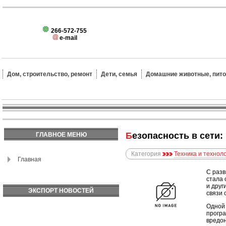
266-572-755
e-mail
Дом, строительство, ремонт
Дети, семья
Домашние животные, пит
Безопасность в сети
ГЛАВНОЕ МЕНЮ
Категория
Техника и технол
Главная
С разв
стала 
и друг
ЭКСПОРТ НОВОСТЕЙ
связи 
Одной 
програ
вредон