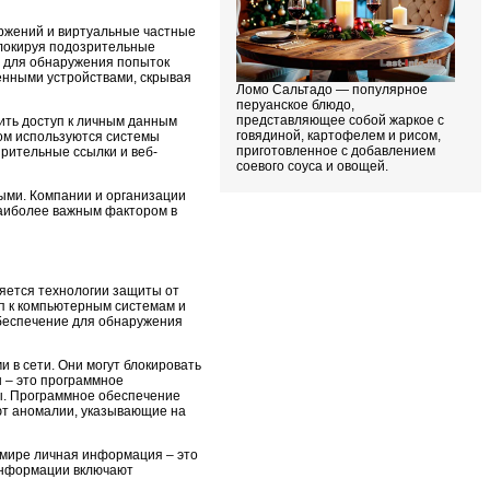
оржений и виртуальные частные
блокируя подозрительные
е для обнаружения попыток
енными устройствами, скрывая
Ломо Сальтадо — популярное
перуанское блюдо,
представляющее собой жаркое с
ить доступ к личным данным
говядиной, картофелем и рисом,
ом используются системы
приготовленное с добавлением
зрительные ссылки и веб-
соевого соуса и овощей.
ными. Компании и организации
наиболее важным фактором в
ляется технологии защиты от
уп к компьютерным системам и
обеспечение для обнаружения
 в сети. Они могут блокировать
 – это программное
ны. Программное обеспечение
ют аномалии, указывающие на
 мире личная информация – это
 информации включают