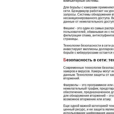
компьютерные системы.
Для борьбы с хакерами применяют
сети. Брэндмауэр работает на ур
запросы. Системы обнаружения вт
несанкционированного доступа. 
данные от нежелательного доступ
Фишинг - это один из самых расп
пользователей, обманывая их с п
фильтрации спама, антиспуфингов
страницы.
Технологии безопасности в сети 
инвестируют миллионы долларов в
борьбе с киберугрозами остается 
Безопасность в сети: т
Современные технологии безопасн
хакеров и вирусов. Хакеры могут
данным. Технологии защиты от ха
вторжений.
Фаерволы – это программное или 
нежелательный трафик, предотвр
обеспечение, предназначенное дл
для обнаружения вторжений – эт
возможное вторжение или атаку.
Еще одной важной категорией тех
ценный ресурс, и ее защита явля
использование шифрования данны