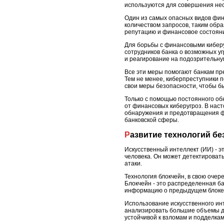
используются для совершения не
Один из самых опасных видов фин
количеством запросов, таким обра
репутацию и финансовое состояни
Для борьбы с финансовыми киберу
сотрудников банка о возможных у
и реагирование на подозрительну
Все эти меры помогают банкам пр
Тем не менее, киберпреступники 
свои меры безопасности, чтобы бы
Только с помощью постоянного о
от финансовых киберугроз. В наст
обнаружения и предотвращения фи
банковской сферы.
Развитие технологий б
Искусственный интеллект (ИИ) - 
человека. Он может детектироват
атаки.
Технология блокчейн, в свою оче
Блокчейн - это распределенная б
информацию о предыдущем блоке 
Использование искусственного ин
анализировать большие объемы да
устойчивой к взломам и подделка