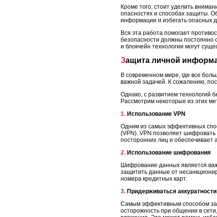
Кроме того, стоит уделить внима
опасностях и способах защиты. О
информации и избегать опасных д
Вся эта работа помогает противос
безопасности должны постоянно с
и блокчейн технологии могут суще
Защита личной информа
В современном мире, где все бол
важной задачей. К сожалению, пос
Однако, с развитием технологий 
Рассмотрим некоторые из этих ме
1. Использование VPN
Одним из самых эффективных спос
(VPN). VPN позволяет шифровать 
посторонних лиц и обеспечивает 
2. Использование шифрования
Шифрование данных является ва
защитить данные от несанкционир
номера кредитных карт.
3. Придерживаться аккуратности
Самым эффективным способом защ
осторожность при общении в сети