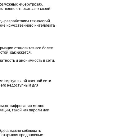
озможных киберугрозах,
тственно относиться к своей
едь разработчики технологий
ие искусственного интеллекта
рмации становится все более
той, как кажется.
атность и анонимность в сети.
ие виртуальной частной сети
 его недоступным для
итмов шифрования можно
ации, такой как пароли или
десь важно соблюдать
е открывая вредоносные