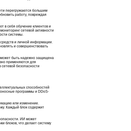
сети перегружаются большим
обновить работу, повреждая
т в себя обучение клиентов и
 мониторинг сетевой активности
ости системы.
 средств и личной информации.
новлять и совершенствовать
а может быть надежно защищена
ивно применяются для
в сетевой безопасности
теллектуальных способностей
едоносные программы и DDoS-
фикацию или изменение.
чку. Каждый блок содержит
зопасности. ИИ может
и блоков, что делает систему