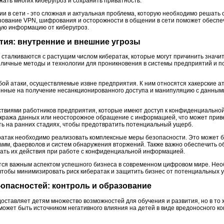
ать многих киберугроз и сохранить приватность.
ии в сети - это сложная и актуальная проблема, которую необходимо решат
зование VPN, шифрования и осторожности в общении в сети поможет обеспе
ую информацию от киберугроз.
ятия: внутренние и внешние угрозы
сталкиваются с растущим числом кибератак, которые могут причинить значи
личные методы и технологии для проникновения в системы предприятий и по
ой атаки, осуществляемые извне предприятия. К ним относятся хакерские а
енные на получение несанкционированного доступа и манипуляцию с данными
ствиями работников предприятия, которые имеют доступ к конфиденциально
ража данных или неосторожное обращение с информацией, что может привест
ть на ранних стадиях, чтобы предотвратить потенциальный ущерб.
ратак необходимо реализовать комплексные меры безопасности. Это может 
мм, фаерволов и систем обнаружения вторжений. Также важно обеспечить о
ать их действия при работе с конфиденциальной информацией.
тся важным аспектом успешного бизнеса в современном цифровом мире. Нео
чтобы минимизировать риск кибератак и защитить бизнес от потенциальных у
н-опасностей: контроль и образование
ставляет детям множество возможностей для обучения и развития, но в то ж
ожет быть источником негативного влияния на детей в виде вредоносного ко