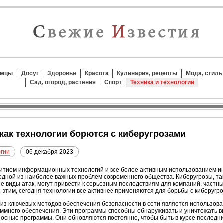
омцы
Досуг
Здоровье
Красота
Кулинария, рецепты
Мода, стиль
Сад, огород, растения
Спорт
Техника и технологии
: как технологии борются с киберугрозами
огии
06 декабря 2023
итием информационных технологий и все более активным использованием ин
одной из наиболее важных проблем современного общества. Киберугрозы, так
ие виды атак, могут привести к серьезным последствиям для компаний, частны
с этим, сегодня технологии все активнее применяются для борьбы с киберуг
из ключевых методов обеспечения безопасности в сети является использова
ммного обеспечения. Эти программы способны обнаруживать и уничтожать ви
осные программы. Они обновляются постоянно, чтобы быть в курсе последни