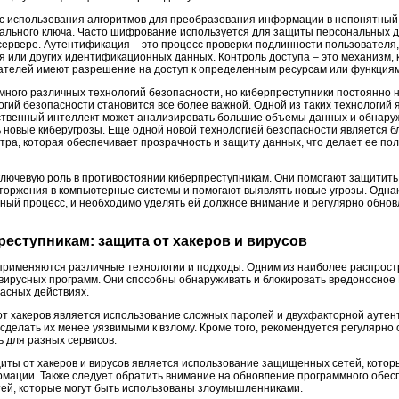
с использования алгоритмов для преобразования информации в непонятный 
ального ключа. Часто шифрование используется для защиты персональных д
сервере. Аутентификация – это процесс проверки подлинности пользователя
 или других идентификационных данных. Контроль доступа – это механизм, 
ателей имеют разрешение на доступ к определенным ресурсам или функция
много различных технологий безопасности, но киберпреступники постоянно 
огий безопасности становится все более важной. Одной из таких технологий
сственный интеллект может анализировать большие объемы данных и обнар
 новые киберугрозы. Еще одной новой технологией безопасности является бл
тра, которая обеспечивает прозрачность и защиту данных, что делает ее по
ключевую роль в противостоянии киберпреступникам. Они помогают защитить
ржения в компьютерные системы и помогают выявлять новые угрозы. Однак
нный процесс, и необходимо уделять ей должное внимание и регулярно обнов
реступникам: защита от хакеров и вирусов
 применяются различные технологии и подходы. Одним из наиболее распрос
ирусных программ. Они способны обнаруживать и блокировать вредоносное 
асных действиях.
т хакеров является использование сложных паролей и двухфакторной аутен
 сделать их менее уязвимыми к взлому. Кроме того, рекомендуется регулярно
ь для разных сервисов.
ты от хакеров и вирусов является использование защищенных сетей, кото
мации. Также следует обратить внимание на обновление программного обе
тей, которые могут быть использованы злоумышленниками.