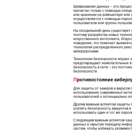
Шифрование данных – это процес
прочитан только с помощью специ
или хранении на компьютере или 
осуществляется с помощью пароля
пользователи или группы пользов
На сегодняшний день существует 
поэтому разработка новых технол
искусственного интеллекта. Иску
поведение, что помогает выявлять
технология распределенного реес
киберугрозами.
Технологии безопасности играют 
предотвращают нежелательные вто
безопасность в сети – это постоя
безопасности.
Противостояние киберп
Для защиты от хакеров и вирусов
использование современных антив
пользователей о потенциально оп
Другим важным аспектом защиты о
усилить безопасность аккаунтов и
использовать один и тот же парол
Следующим важным аспектом защи
данных и скрытую передачу инфор
систем, чтобы избежать уязвимос