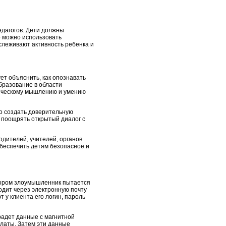
едагогов. Дети должны
о можно использовать
слеживают активность ребенка и
ет объяснить, как опознавать
бразование в области
тическому мышлению и умению
но создать доверительную
 поощрять открытый диалог с
дителей, учителей, органов
обеспечить детям безопасное и
тором злоумышленник пытается
одит через электронную почту
 у клиента его логин, пароль
радет данные с магнитной
платы. Затем эти данные