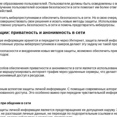
ние образованию пользователей. Пользователи должны быть осведомлены о в
бучение пользователей основам безопасности в сети помогает им более отве
ействий.
тоять киберпреступникам и обеспечить безопасность в сети. Но в свою очер
овершенствовать свои решения и искать новые методы защиты. Использован
ственно улучшить безопасность в сети и помочь предотвратить киберугрозы.
ции: приватность и анонимность в сети
ьше информации хранится и передается через Интернет, защита личной инфо
тоянные угрозы киберпреступников и хакеров делают эту задачу не такой прос
безопасности и внедрением новых методов защиты, возможно обеспечить прив
тодов:
обов обеспечения приватности и анонимности в сети является использован
и маршрутизировать интернет-трафик через удаленные серверы, что делает
анонимный доступ к ресурсам.
жным аспектом защиты личной информации. С помощью современных алгор
ованного доступа. Это особенно важно при передаче чувствительной информ
 при общении в сети
иты личной информации является предотвращение ее допущения наружу. З
, не разглашая личные данные, не переходя по подозрительным ссылкам и н