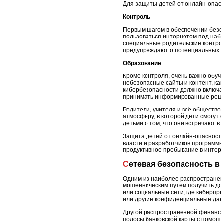
Для защиты детей от онлайн-опас
Контроль
Первым шагом в обеспечении безо
пользоваться интернетом под наб
специальные родительские контро
предупреждают о потенциальных 
Образование
Кроме контроля, очень важно обуч
небезопасные сайты и контент, ка
кибербезопасности должно включа
принимать информированные реше
Родители, учителя и всё обществ
атмосферу, в которой дети смогу
детьми о том, что они встречают 
Защита детей от онлайн-опасност
власти и разработчиков программн
продуктивное пребывание в интер
Сетевая безопасность 
Одним из наиболее распространен
мошенническим путем получить до
или социальные сети, где киберп
или другие конфиденциальные да
Другой распространенной финансо
полосы банковской карты с помощ