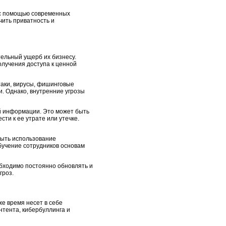
ь с помощью современных
чить приватность и
тельный ущерб их бизнесу.
лучения доступа к ценной
таки, вирусы, фишинговые
. Однако, внутренние угрозы
й информации. Это может быть
и к ее утрате или утечке.
быть использование
бучение сотрудников основам
бходимо постоянно обновлять и
гроз.
е время несет в себе
нтента, кибербуллинга и