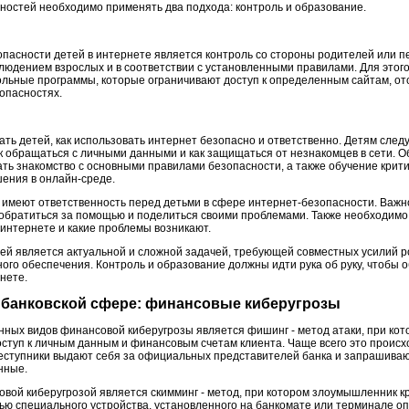
ностей необходимо применять два подхода: контроль и образование.
пасности детей в интернете является контроль со стороны родителей или п
людением взрослых и в соответствии с установленными правилами. Для этог
льные программы, которые ограничивают доступ к определенным сайтам, от
опасностях.
ать детей, как использовать интернет безопасно и ответственно. Детям следу
к обращаться с личными данными и как защищаться от незнакомцев в сети. О
ть знакомство с основными правилами безопасности, а также обучение кри
ния в онлайн-среде.
о имеют ответственность перед детьми в сфере интернет-безопасности. Важ
т обратиться за помощью и поделиться своими проблемами. Также необходимо
в интернете и какие проблемы возникают.
ей является актуальной и сложной задачей, требующей совместных усилий ро
ого обеспечения. Контроль и образование должны идти рука об руку, чтобы 
нете.
в банковской сфере: финансовые киберугрозы
ных видов финансовой киберугрозы является фишинг - метод атаки, при ко
ступ к личным данным и финансовым счетам клиента. Чаще всего это происх
реступники выдают себя за официальных представителей банка и запрашивают
нные.
вой киберугрозой является скимминг - метод, при котором злоумышленник к
ью специального устройства, установленного на банкомате или терминале о