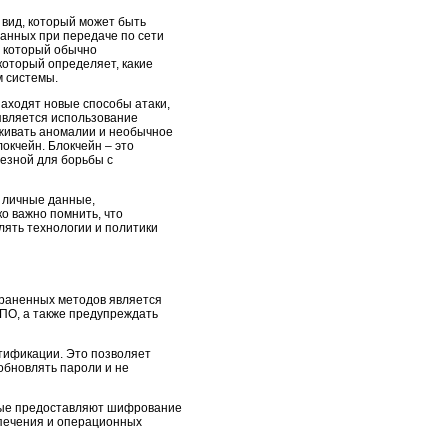
вид, который может быть
анных при передаче по сети
, который обычно
который определяет, какие
м системы.
находят новые способы атаки,
 является использование
уживать аномалии и необычное
окчейн. Блокчейн – это
лезной для борьбы с
 личные данные,
о важно помнить, что
лять технологии и политики
траненных методов является
ПО, а также предупреждать
тификации. Это позволяет
 обновлять пароли и не
рые предоставляют шифрование
спечения и операционных