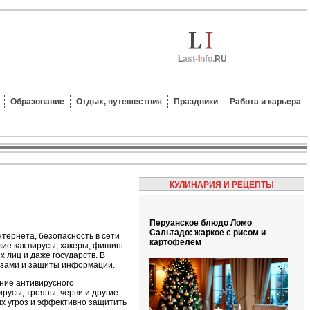
L
ast-
I
nfo.
RU
Образование
Отдых, путешествия
Праздники
Работа и карьера
КУЛИНАРИЯ И РЕЦЕПТЫ
Перуанское блюдо Ломо
Сальтадо: жаркое с рисом и
тернета, безопасность в сети
картофелем
ие как вирусы, хакеры, фишинг
х лиц и даже государств. В
розами и защиты информации.
ние антивирусного
русы, трояны, черви и другие
х угроз и эффективно защитить