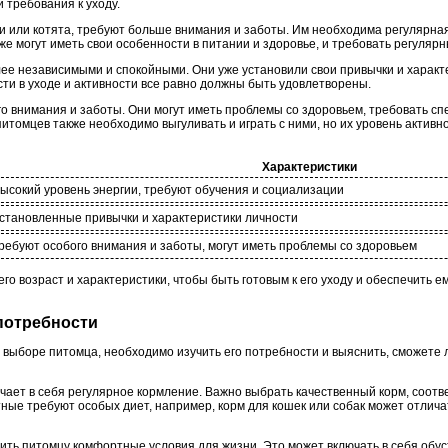
 требования к уходу.
и или котята, требуют больше внимания и заботы. Им необходима регулярная
же могут иметь свои особенности в питании и здоровье, и требовать регулярн
ее независимыми и спокойными. Они уже установили свои привычки и характе
сти в уходе и активности все равно должны быть удовлетворены.
 внимания и заботы. Они могут иметь проблемы со здоровьем, требовать сп
томцев также необходимо выгуливать и играть с ними, но их уровень активно
Характеристики
ысокий уровень энергии, требуют обучения и социализации
становленные привычки и характеристики личности
ребуют особого внимания и заботы, могут иметь проблемы со здоровьем
го возраст и характеристики, чтобы быть готовым к его уходу и обеспечить 
 потребности
 выборе питомца, необходимо изучить его потребности и выяснить, сможете 
ючает в себя регулярное кормление. Важно выбрать качественный корм, соо
ные требуют особых диет, например, корм для кошек или собак может отлича
ить питомцу комфортные условия для жизни. Это может включать в себя обус