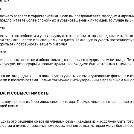
отных.
а
ать его возраст и характеристики. Если вы предпочитаете молодых и игривы
 предпочитаете более спокойных и уравновешенных питомцев, то лучше выби
сти
ать его потребности и уровень ухода, которые вы готовы предоставить. Нек
рная стрижка шерсти или специальная диета. Также нужно учесть потребность 
орить эти потребности вашего питомца.
ства
инансовых аспектов и обязательств, связанных с содержанием питомца. Пи
ые услуги, аксессуары и прочие нужды. Необходимо быть готовым к таким фи
ого питомца для вашего дома, нужно учесть все вышеуказанные факторы и взв
ми и возможностями. Только так можно быть уверенным в правильном выбор
тва и совместимость
важную роль в выборе идеального питомца. Прежде чем принять решение о 
воей семьи.
удить это решение со всеми членами семьи. Каждый из них должен быть гото
аллергии и дурные привычки некоторых членов семьи, которые могут быть не