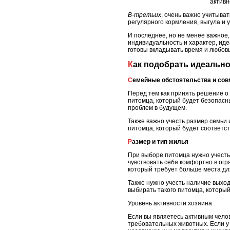
активн
В-третьих
, очень важно учитыва
регулярного кормления, выгула и у
И последнее, но не менее важное,
индивидуальность и характер, иде
готовы вкладывать время и любов
Как подобрать идеальн
Семейные обстоятельства и со
Перед тем как принять решение о 
питомца, который будет безопасн
проблем в будущем.
Также важно учесть размер семьи 
питомца, который будет соответст
Размер и тип жилья
При выборе питомца нужно учесть 
чувствовать себя комфортно в огр
который требует больше места дл
Также нужно учесть наличие выход
выбирать такого питомца, которы
Уровень активности хозяина
Если вы являетесь активным чело
требовательных животных. Если у 