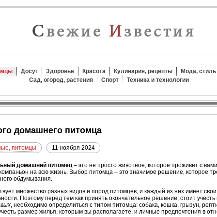
омцы
Досуг
Здоровье
Красота
Кулинария, рецепты
Мода, стиль
Сад, огород, растения
Спорт
Техника и технологии
ного домашнего питомца
ые, питомцы
11 ноября 2024
ьный домашний питомец
– это не просто животное, которое проживет с вам
 компаньон на всю жизнь. Выбор питомца – это значимое решение, которое тр
ного обдумывания.
вует множество разных видов и пород питомцев, и каждый из них имеет сво
ности. Поэтому перед тем как принять окончательное решение, стоит учесть
рвых
, необходимо определиться с типом питомца: собака, кошка, грызун, репт
учесть размер жилья, которым вы располагаете, и личные предпочтения в от