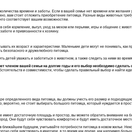
оличества времени и заботы. Если в вашей семье нет времени или желания
жно, вам стоит отложить приобретение питомца. Разные виды животных треб
 что соответствует вашим возможностям.
в себя кормление, выгул, уход за мехом или перьями, игры и общение с живот
заботе и привязанности к хозяину.
итывать их возраст и характеристики. Маленькие дети могут не понимать, как 
ь безопасного и дружелюбного питомца.
ть детей уважать и заботиться о животном, а также следить за ними во врем
нет членом вашей семьи на долгие годы и его выбор необходимо сделать о
бстоятельств и совместимости, чтобы сделать правильный выбор и найти ид
е определенного вида питомца, вы должны учесть его размер и подходящую 
о, вероятно, не стоит выбирать большого питомца, который нуждается в про
ье имеет достаточную площадь и простор, вы можете обратить внимание на б
ород. Они будут себя чувствовать комфортно и будут иметь достаточное место
 в ближайшем будущем, учитывайте потребности питомца в новом жилье. Неко
ртно себя чувствовать в квартире, в то время как другие, как например боль