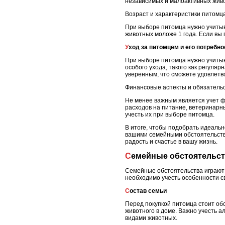
независимых и малоактивных жив
Возраст и характеристики питомц
При выборе питомца нужно учитыв
животных моложе 1 года. Если вы
Уход за питомцем и его потребно
При выборе питомца нужно учитыв
особого ухода, такого как регуля
уверенным, что сможете удовлетв
Финансовые аспекты и обязатель
Не менее важным является учет ф
расходов на питание, ветеринарн
учесть их при выборе питомца.
В итоге, чтобы подобрать идеальн
вашими семейными обстоятельства
радость и счастье в вашу жизнь.
Семейные обстоятельс
Семейные обстоятельства играют 
необходимо учесть особенности с
Состав семьи
Перед покупкой питомца стоит обс
животного в доме. Важно учесть 
видами животных.