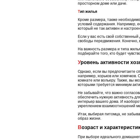
просторном доме или даче.
Тип жилья
Кроме размера, также необходимо
условий содержания. Например, ес
который не так активен и настроен
Если у вас есть свой собственный
свободы передвижения. Конечно, в
На важность размера и типа жиль
подбирайте того, кто будет чувст
Уровень активности хоз
Однако, если вы предпочитаете с
например, хорьков или хомячков. 
комнате или вольеру. Также, вы м
которыми требуется минимум акти
Не забывайте, что важно согласо
обеспечить нужную активность дл
интерьер вашего дома. И наоборот
укреплением взаимоотношений ме
Итак, выбирая питомца, не забыва
образ жизни.
Возраст и характеристи
При выборе идеального домашнего 