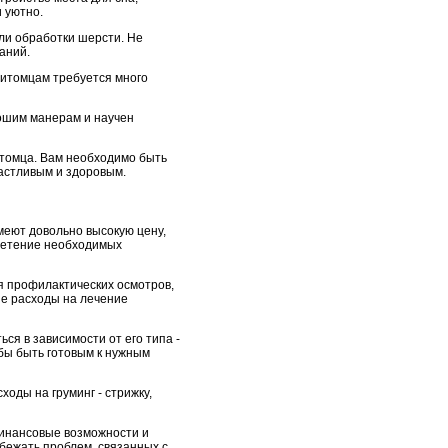
 уютно.
или обработки шерсти. Не
аний.
питомцам требуется много
рошим манерам и научен
итомца. Вам необходимо быть
частливым и здоровым.
меют довольно высокую цену,
бретение необходимых
я профилактических осмотров,
ые расходы на лечение
ся в зависимости от его типа -
бы быть готовым к нужным
оды на груминг - стрижку,
финансовые возможности и
бежать проблем, связанных с