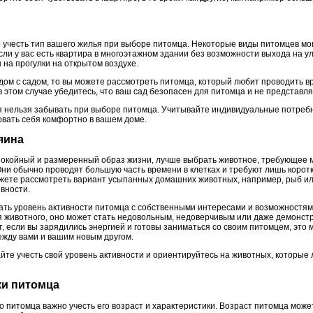
 учесть тип вашего жилья при выборе питомца. Некоторые виды питомцев мо
ли у вас есть квартира в многоэтажном здании без возможности выхода на ул
 на прогулки на открытом воздухе.
 дом с садом, то вы можете рассмотреть питомца, который любит проводить в
 этом случае убедитесь, что ваш сад безопасен для питомца и не представля
я нельзя забывать при выборе питомца. Учитывайте индивидуальные потребн
вовать себя комфортно в вашем доме.
яина
покойный и размеренный образ жизни, лучше выбрать животное, требующее 
Они обычно проводят большую часть времени в клетках и требуют лишь корот
ожете рассмотреть вариант усыпанных домашних животных, например, рыб или
вности.
вать уровень активности питомца с собственными интересами и возможностям
я животного, оно может стать недовольным, недоверчивым или даже демонст
, если вы зарядились энергией и готовы заниматься со своим питомцем, это
жду вами и вашим новым другом.
йте учесть свой уровень активности и ориентируйтесь на животных, которые
ки питомца
питомца важно учесть его возраст и характеристики. Возраст питомца может