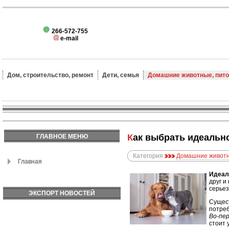
266-572-755
e-mail
Дом, строительство, ремонт
Дети, семья
Домашние животные, пит
Как выбрать идеаль
ГЛАВНОЕ МЕНЮ
Категория
Домашние животн
Главная
Идеал
друг и
серьез
ЭКСПОРТ НОВОСТЕЙ
Сущест
потреб
Во-пе
стоит 