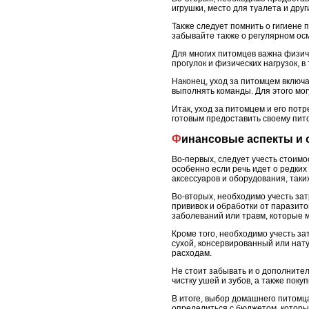
игрушки, место для туалета и дру
Также следует помнить о гигиене 
забывайте также о регулярном ос
Для многих питомцев важна физиче
прогулок и физических нагрузок, в
Наконец, уход за питомцем включ
выполнять команды. Для этого мо
Итак, уход за питомцем и его по
готовым предоставить своему пито
Финансовые аспекты и 
Во-первых, следует учесть стоим
особенно если речь идет о редких
аксессуаров и оборудования, таких
Во-вторых, необходимо учесть за
прививок и обработки от паразит
заболеваний или травм, которые м
Кроме того, необходимо учесть за
сухой, консервированный или нат
расходам.
Не стоит забывать и о дополнител
чистку ушей и зубов, а также поку
В итоге, выбор домашнего питом
определиться с бюджетом, которы