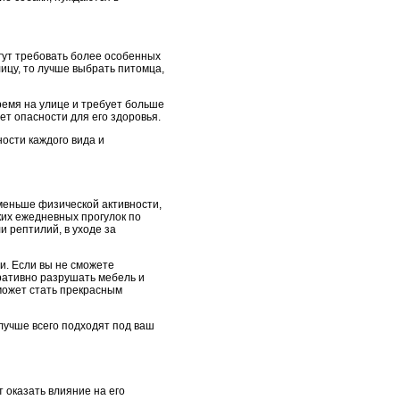
гут требовать более особенных
ицу, то лучше выбрать питомца,
ремя на улице и требует больше
ет опасности для его здоровья.
ости каждого вида и
меньше физической активности,
ких ежедневных прогулок по
 рептилий, в уходе за
и. Если вы не сможете
ративно разрушать мебель и
 может стать прекрасным
 лучше всего подходят под ваш
 оказать влияние на его