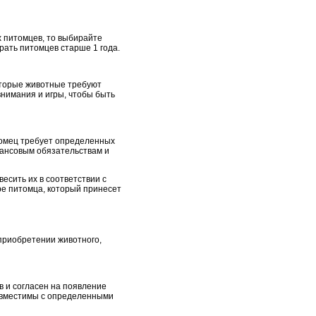
х питомцев, то выбирайте
рать питомцев старше 1 года.
оторые животные требуют
внимания и игры, чтобы быть
томец требует определенных
нансовым обязательствам и
есить их в соответствии с
е питомца, который принесет
приобретении животного,
в и согласен на появление
совместимы с определенными