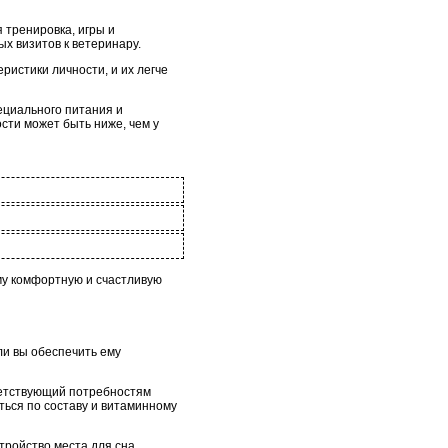
 тренировка, игры и
ых визитов к ветеринару.
ристики личности, и их легче
ециального питания и
сти может быть ниже, чем у
ему комфортную и счастливую
ли вы обеспечить ему
тветствующий потребностям
ться по составу и витаминному
тройство места для сна,