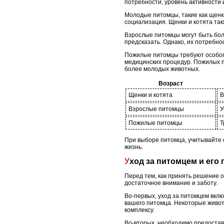
потребности, уровень активности и
Молодые питомцы, такие как щенк
социализация. Щенки и котята так
Взрослые питомцы могут быть бол
предсказать. Однако, их потребно
Пожилые питомцы требуют особого
медицинских процедур. Пожилых пи
более молодых животных.
Возраст
Щенки и котята
В
Взрослые питомцы
У
Пожилые питомцы
Т
При выборе питомца, учитывайте е
жизнь.
Уход за питомцем и его
Перед тем, как принять решение о
достаточное внимание и заботу.
Во-первых, уход за питомцем вкл
вашего питомца. Некоторые живот
комплексу.
Во-вторых, необходимо предостав