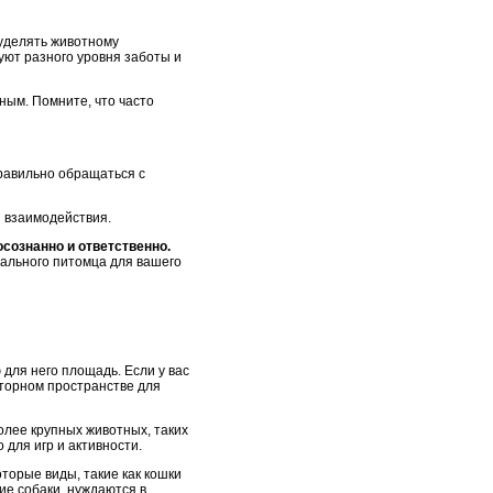
 уделять животному
уют разного уровня заботы и
ным. Помните, что часто
правильно обращаться с
я взаимодействия.
сознанно и ответственно.
еального питомца для вашего
для него площадь. Если у вас
сторном пространстве для
олее крупных животных, таких
 для игр и активности.
торые виды, такие как кошки
шие собаки, нуждаются в