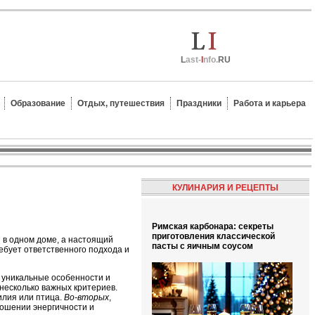
L
ast-
I
nfo.
RU
Образование
Отдых, путешествия
Праздники
Работа и карьера
КУЛИНАРИЯ И РЕЦЕПТЫ
Римская карбонара: секреты
приготовления классической
и в одном доме, а настоящий
пасты с яичным соусом
ебует ответственного подхода и
и уникальные особенности и
 несколько важных критериев.
илия или птица.
Во-вторых
,
ношении энергичности и