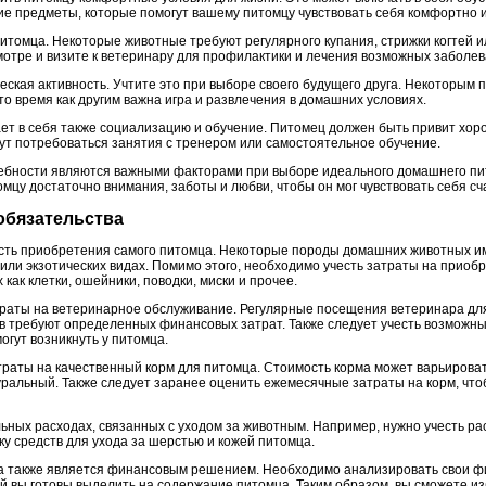
гие предметы, которые помогут вашему питомцу чувствовать себя комфортно и
питомца. Некоторые животные требуют регулярного купания, стрижки когтей 
мотре и визите к ветеринару для профилактики и лечения возможных заболев
ская активность. Учтите это при выборе своего будущего друга. Некоторым 
 то время как другим важна игра и развлечения в домашних условиях.
ает в себя также социализацию и обучение. Питомец должен быть привит хо
гут потребоваться занятия с тренером или самостоятельное обучение.
требности являются важными факторами при выборе идеального домашнего п
мцу достаточно внимания, заботы и любви, чтобы он мог чувствовать себя с
обязательства
ость приобретения самого питомца. Некоторые породы домашних животных и
 или экзотических видах. Помимо этого, необходимо учесть затраты на прио
 как клетки, ошейники, поводки, миски и прочее.
траты на ветеринарное обслуживание. Регулярные посещения ветеринара дл
ов требуют определенных финансовых затрат. Также следует учесть возможн
огут возникнуть у питомца.
траты на качественный корм для питомца. Стоимость корма может варьировать
уральный. Также следует заранее оценить ежемесячные затраты на корм, что
ьных расходах, связанных с уходом за животным. Например, нужно учесть расх
пку средств для ухода за шерстью и кожей питомца.
ца также является финансовым решением. Необходимо анализировать свои 
й вы готовы выделить на содержание питомца. Таким образом, вы сможете из