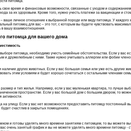
ости питомца.
ть свое время и финансовые возможности, связанные с уходом и содержание
хода за их здоровьем. Кроме того, нужно учесть платежи за вакцинации и сто
 – ваше личное отношение к выбранной породе или виду питомца. У каждого 
альный питомец для вас – это тот, с которым вы будете чувствовать максима
ь в вашу взаимоотношения.
ого питомца для вашего дома
вместимость
выборе питомца, необходимо учесть семейные обстоятельства. Если у вас ес
ым и дружелюбным с ними. Также нужно учитывать аллергии или фобии члено
и наличие других животных. Если у вас большая семья или уже есть другие ж
вовать этим условиям и будет хорошо сочетаться с остальными членами семь
размер и тип жилья. Например, если у вас маленькая квартира, то лучше вы
аниченном пространстве. Если у вас большой дом с большим двором, то можн
я активности.
а на улицу. Если у вас нет возможности предоставить питомцу постоянный вы
й будет счастлив в закрытых помещениях.
веком и готовы уделять много времени занятиям с питомцем, то вы можете вы
вас очень занятый график и вы не можете уделять много времени питомцу - 