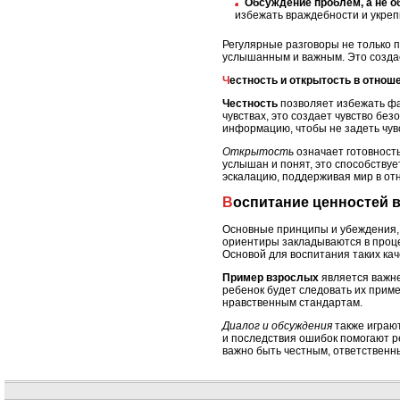
Обсуждение проблем, а не о
избежать враждебности и укреп
Регулярные разговоры не только п
услышанным и важным. Это создае
Честность и открытость в отнош
Честность
позволяет избежать фа
чувствах, это создает чувство бе
информацию, чтобы не задеть чувс
Открытость
означает готовность
услышан и понят, это способству
эскалацию, поддерживая мир в от
Воспитание ценностей 
Основные принципы и убеждения, 
ориентиры закладываются в проце
Основой для воспитания таких кач
Пример взрослых
является важн
ребенок будет следовать их приме
нравственным стандартам.
Диалог и обсуждения
также играют
и последствия ошибок помогают р
важно быть честным, ответственн