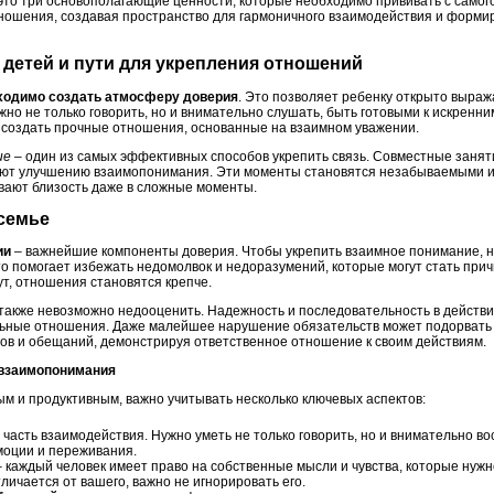
это три основополагающие ценности, которые необходимо прививать с самог
ношения, создавая пространство для гармоничного взаимодействия и форми
и детей и пути для укрепления отношений
ходимо создать атмосферу доверия
. Это позволяет ребенку открыто выража
ажно не только говорить, но и внимательно слушать, быть готовыми к искренни
т создать прочные отношения, основанные на взаимном уважении.
ие
– один из самых эффективных способов укрепить связь. Совместные занятия
уют улучшению взаимопонимания. Эти моменты становятся незабываемыми 
вают близость даже в сложные моменты.
 семье
ии
– важнейшие компоненты доверия. Чтобы укрепить взаимное понимание, 
то помогает избежать недомолвок и недоразумений, которые могут стать при
ут, отношения становятся крепче.
также невозможно недооценить. Надежность и последовательность в действи
льные отношения. Даже малейшее нарушение обязательств может подорвать 
ов и обещаний, демонстрируя ответственное отношение к своим действиям.
а взаимопонимания
 и продуктивным, важно учитывать несколько ключевых аспектов:
 часть взаимодействия. Нужно уметь не только говорить, но и внимательно в
моции и переживания.
 каждый человек имеет право на собственные мысли и чувства, которые нужн
личается от вашего, важно не игнорировать его.