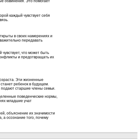
ые обвинения. Это помогает
орой каждый чувствует себя
вязь.
ткрыты в своих намерениях и
 уважительно передавать
 чувствует, что может быть
конфликты и предотвращать их
возраста. Эти жизненные
станет ребенок в будущем.
ые подают старшие члены семьи.
деленные поведенческие нормы,
виях младшие учат
тей, объяснение их значимости
, а осознание того, почему