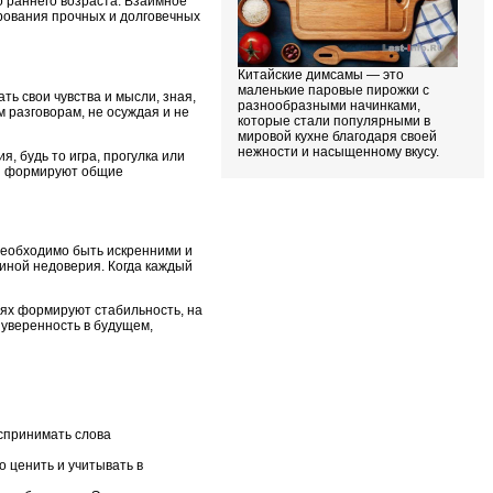
о раннего возраста. Взаимное
рования прочных и долговечных
Китайские димсамы — это
маленькие паровые пирожки с
ть свои чувства и мысли, зная,
разнообразными начинками,
м разговорам, не осуждая и не
которые стали популярными в
мировой кухне благодаря своей
нежности и насыщенному вкусу.
, будь то игра, прогулка или
и формируют общие
необходимо быть искренними и
чиной недоверия. Когда каждый
ях формируют стабильность, на
уверенность в будущем,
оспринимать слова
о ценить и учитывать в