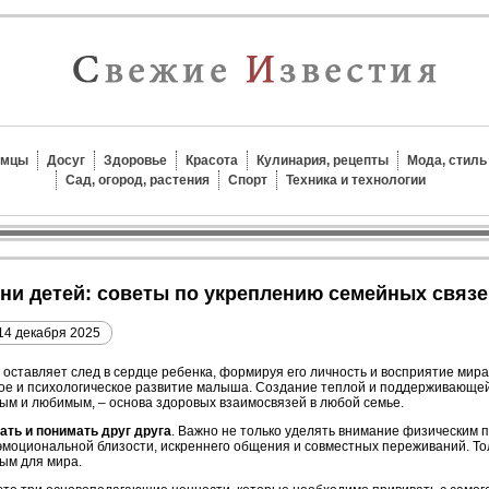
омцы
Досуг
Здоровье
Красота
Кулинария, рецепты
Мода, стиль
Сад, огород, растения
Спорт
Техника и технологии
зни детей: советы по укреплению семейных связ
14 декабря 2025
оставляет след в сердце ребенка, формируя его личность и восприятие мира
ое и психологическое развитие малыша. Создание теплой и поддерживающей
ым и любимым, – основа здоровых взаимосвязей в любой семье.
ать и понимать друг друга
. Важно не только уделять внимание физическим п
эмоциональной близости, искреннего общения и совместных переживаний. Тол
тым для мира.