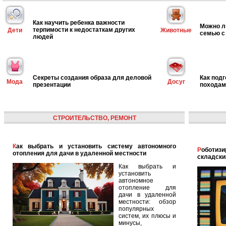
Как научить ребенка важности
Можно л
терпимости к недостаткам других
Дети
Животные
семью с
людей
Секреты создания образа для деловой
Как под
Мода
Досуг
презентации
походам
СТРОИТЕЛЬСТВО, РЕМОНТ
Как выбрать и установить систему автономного
Роботизированная логистика: автоматизация
отопления для дачи в удаленной местности
складски
Как выбрать и
установить
автономное
отопление для
дачи в удаленной
местности: обзор
популярных
систем, их плюсы и
минусы,