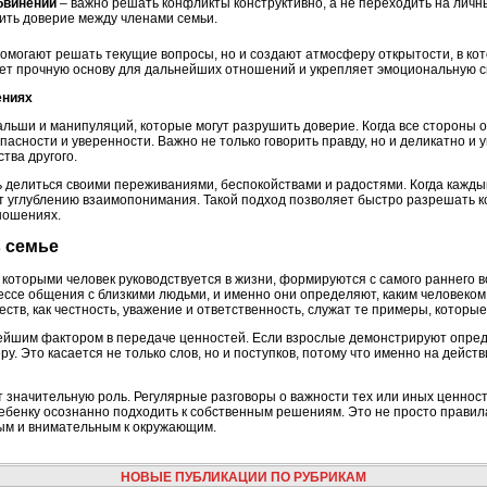
бвинений
– важно решать конфликты конструктивно, а не переходить на личн
ить доверие между членами семьи.
омогают решать текущие вопросы, но и создают атмосферу открытости, в кот
т прочную основу для дальнейших отношений и укрепляет эмоциональную с
ениях
льши и манипуляций, которые могут разрушить доверие. Когда все стороны о
зопасности и уверенности. Важно не только говорить правду, но и деликатно и
тва другого.
 делиться своими переживаниями, беспокойствами и радостями. Когда каждый
ет углублению взаимопонимания. Такой подход позволяет быстро разрешать 
ношениях.
в семье
которыми человек руководствуется в жизни, формируются с самого раннего 
ссе общения с близкими людьми, и именно они определяют, каким человеком 
еств, как честность, уважение и ответственность, служат те примеры, котор
ейшим фактором в передаче ценностей. Если взрослые демонстрируют опре
ру. Это касается не только слов, но и поступков, потому что именно на дейст
 значительную роль. Регулярные разговоры о важности тех или иных ценнос
ебенку осознанно подходить к собственным решениям. Это не просто правила
ым и внимательным к окружающим.
НОВЫЕ ПУБЛИКАЦИИ ПО РУБРИКАМ