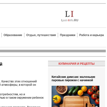
L
ast-
I
nfo.
RU
Образование
Отдых, путешествия
Праздники
Работа и карьера
ей
КУЛИНАРИЯ И РЕЦЕПТЫ
Китайские димсам: маленькие
паровые пирожки с начинкой
. Качество этих отношений
 атмосферы, в которой он
отребностям, но и
ько в таком окружении ребенок