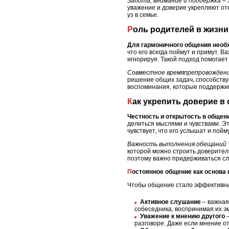
Забота, внимание и поддержка
– 
уважение и доверие укрепляют от
уз в семье.
Роль родителей в жизн
Для гармоничного общения необ
что его всегда поймут и примут. В
игнорируя. Такой подход помогае
Совместное времяпрепровожден
решение общих задач, способств
воспоминания, которые поддержи
Как укрепить доверие в
Честность и открытость в общен
делиться мыслями и чувствами. Э
чувствует, что его услышат и пойм
Важность выполнения обещаний
которой можно строить доверите
поэтому важно придерживаться сл
Постоянное общение как основ
Чтобы общение стало эффективным
Активное слушание
– важная
собеседника, воспринимая их э
Уважение к мнению другого
–
разговоре. Даже если мнение от