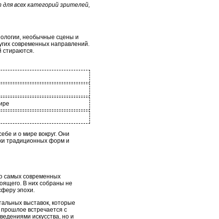
 для всех категорий зрителей,
нологии, необычные сцены и
ругих современных направлений.
й стираются.
ире
ебе и о мире вокруг. Они
мки традиционных форм и
до самых современных
оящего. В них собраны не
сферу эпохи.
тальных выставок, которые
 прошлое встречается с
ведениями искусства, но и