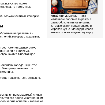
как искусство может
ебя, будь то необычные
Китайские димсамы — это
еми возможностями, которые
маленькие паровые пирожки с
разнообразными начинками,
которые стали популярными в
цы
мировой кухне благодаря своей
нежности и насыщенному вкусу.
нообразные направления и
туплений, которые захватывают
т достижения разных эпох.
 фантазии и реализма.
превращаются в настоящее
ной жизни города. В центре
у. Эти культурные центры
стижениях.
олжает развиваться, оставаясь
 оставляя неизгладимый след в
новится все более многогранным
ологические аспекты и включают