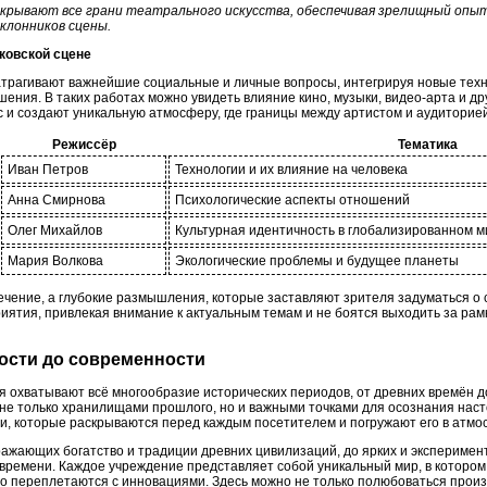
крывают все грани театрального искусства, обеспечивая зрелищный опыт
клонников сцены.
ковской сцене
трагивают важнейшие социальные и личные вопросы, интегрируя новые тех
ния. В таких работах можно увидеть влияние кино, музыки, видео-арта и д
с и создают уникальную атмосферу, где границы между артистом и аудиторие
Режиссёр
Тематика
Иван Петров
Технологии и их влияние на человека
Анна Смирнова
Психологические аспекты отношений
Олег Михайлов
Культурная идентичность в глобализированном м
Мария Волкова
Экологические проблемы и будущее планеты
ечение, а глубокие размышления, которые заставляют зрителя задуматься о с
иятия, привлекая внимание к актуальным темам и не боятся выходить за ра
ности до современности
 охватывают всё многообразие исторических периодов, от древних времён 
 не только хранилищами прошлого, но и важными точками для осознания наст
ии, которые раскрываются перед каждым посетителем и погружают его в атмо
ражающих богатство и традиции древних цивилизаций, до ярких и эксперимен
времени. Каждое учреждение представляет собой уникальный мир, в котором
о переплетаются с инновациями. Здесь можно не только полюбоваться произ