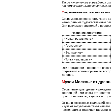
Такие культурные учреждения от
от самых маленьких до зрелых по
Современные постановки на мос
Современные постановки часто за
неожиданные художественные реше
Они вовлекают зрителей в процес
Название спектакля
«Новая реальность»
«Горизонты»
«Без границ»
«Точка невозврата»
Эти постановки – не просто развл
открывают новые горизонты воспр
канонов.
Музеи Москвы: от древ
Столичные культурные учреждения
тенденций. Эти места становятся
просто экспонаты, а целые истор
От величественных коллекций, от
изучают актуальные темы нашего 
настоящим, а традиции гармоничн