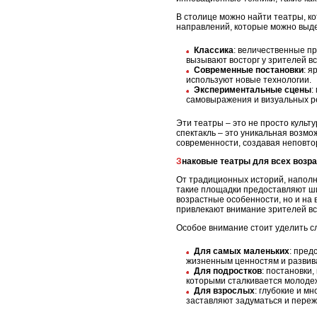
В столице можно найти театры, ко
направлений, которые можно выде
Классика
: величественные п
вызывают восторг у зрителей вс
Современные постановки
: я
используют новые технологии.
Экспериментальные сцены
:
самовыражения и визуальных р
Эти театры – это не просто культ
спектакль – это уникальная возмо
современности, создавая неповт
Знаковые театры для всех возр
От традиционных историй, наполн
такие площадки предоставляют ши
возрастные особенности, но и на
привлекают внимание зрителей вс
Особое внимание стоит уделить с
Для самых маленьких
: пред
жизненным ценностям и развив
Для подростков
: постановки
которыми сталкивается молоде
Для взрослых
: глубокие и м
заставляют задуматься и переж