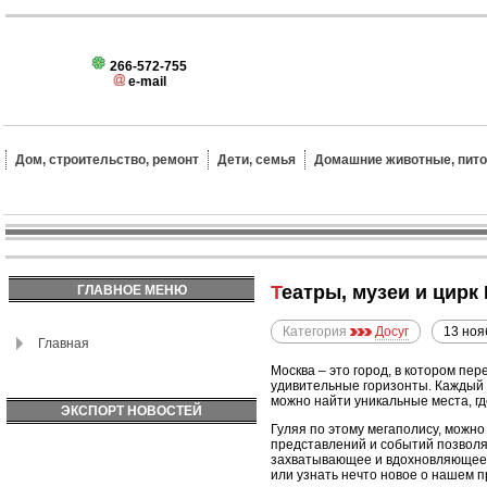
266-572-755
e-mail
Дом, строительство, ремонт
Дети, семья
Домашние животные, пит
Театры, музеи и цир
ГЛАВНОЕ МЕНЮ
Категория
Досуг
13 ноя
Главная
Москва – это город, в котором пе
удивительные горизонты. Каждый у
можно найти уникальные места, гд
ЭКСПОРТ НОВОСТЕЙ
Гуляя по этому мегаполису, можно
представлений и событий позволяе
захватывающее и вдохновляющее. Э
или узнать нечто новое о нашем 