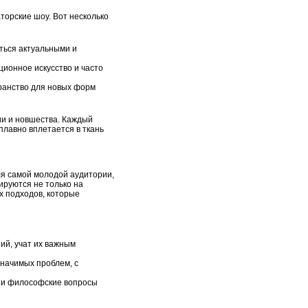
торские шоу. Вот несколько
аться актуальными и
ционное искусство и часто
транство для новых форм
ии и новшества. Каждый
плавно вплетается в ткань
ля самой молодой аудитории,
ируются не только на
х подходов, которые
ий, учат их важным
значимых проблем, с
ры и философские вопросы