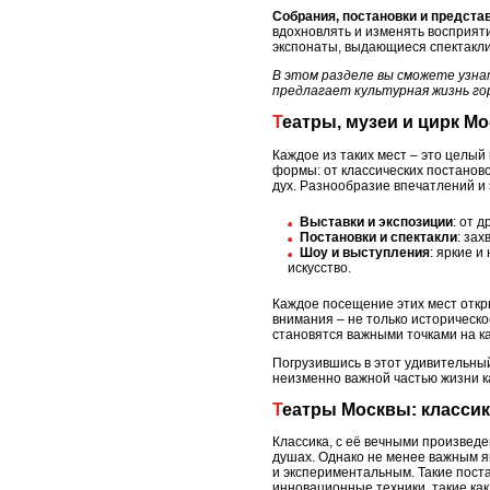
Собрания, постановки и предста
вдохновлять и изменять восприяти
экспонаты, выдающиеся спектакл
В этом разделе вы сможете узна
предлагает культурная жизнь го
Театры, музеи и цирк 
Каждое из таких мест – это целый
формы: от классических постанов
дух. Разнообразие впечатлений и 
Выставки и экспозиции
: от 
Постановки и спектакли
: за
Шоу и выступления
: яркие 
искусство.
Каждое посещение этих мест откр
внимания – не только историческо
становятся важными точками на ка
Погрузившись в этот удивительный
неизменно важной частью жизни к
Театры Москвы: класси
Классика, с её вечными произвед
душах. Однако не менее важным я
и экспериментальным. Такие пост
инновационные техники, такие ка