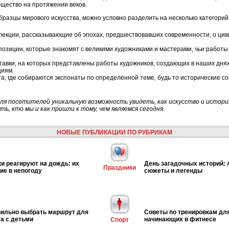
общество на протяжении веков.
разцы мирового искусства, можно условно разделить на несколько категорий
ллекции, рассказывающие об эпохах, предшествовавших современности, о ци
спозиции, которые знакомят с великими художниками и мастерами, чьи работы
ставки, на которых представлены работы художников, создающих в наших дня
циям.
та, где собираются экспонаты по определённой теме, будь то исторические с
я посетителей уникальную возможность увидеть, как искусство и истори
ь, кто мы и как пришли к тому, чем являемся сегодня.
НОВЫЕ ПУБЛИКАЦИИ ПО РУБРИКАМ
ки реагируют на дождь: их
День загадочных историй:
Праздники
ие в непогоду
сюжеты и легенды
вильно выбрать маршрут для
Советы по тренировкам дл
га с детьми
начинающих в фитнесе
Спорт