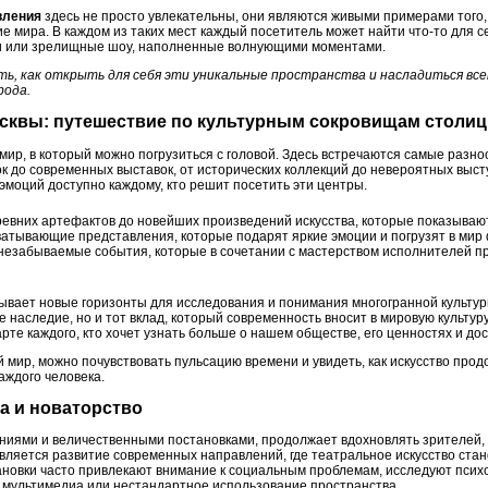
вления
здесь не просто увлекательны, они являются живыми примерами того, 
е мира. В каждом из таких мест каждый посетитель может найти что-то для с
и или зрелищные шоу, наполненные волнующими моментами.
ть, как открыть для себя эти уникальные пространства и насладиться вс
рода.
Москвы: путешествие по культурным сокровищам столи
 мир, в который можно погрузиться с головой. Здесь встречаются самые раз
ок до современных выставок, от исторических коллекций до невероятных выс
эмоций доступно каждому, кто решит посетить эти центры.
древних артефактов до новейших произведений искусства, которые показываю
хватывающие представления, которые подарят яркие эмоции и погрузят в мир
и незабываемые события, которые в сочетании с мастерством исполнителей 
ывает новые горизонты для исследования и понимания многогранной культур
е наследие, но и тот вклад, который современность вносит в мировую культур
рте каждого, кто хочет узнать больше о нашем обществе, его ценностях и до
 мир, можно почувствовать пульсацию времени и увидеть, как искусство прод
аждого человека.
ка и новаторство
ениями и величественными постановками, продолжает вдохновлять зрителей,
вляется развитие современных направлений, где театральное искусство ста
ановки часто привлекают внимание к социальным проблемам, исследуют псих
к мультимедиа или нестандартное использование пространства.