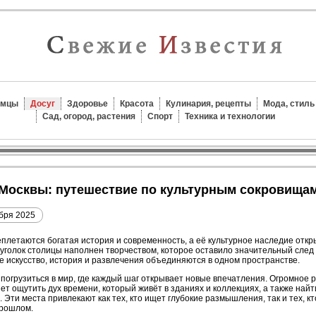
омцы
Досуг
Здоровье
Красота
Кулинария, рецепты
Мода, стиль
Сад, огород, растения
Спорт
Техника и технологии
к Москвы: путешествие по культурным сокровища
бря 2025
реплетаются богатая история и современность, а её культурное наследие откр
голок столицы наполнен творчеством, которое оставило значительный след в
е искусство, история и развлечения объединяются в одном пространстве.
 погрузиться в мир, где каждый шаг открывает новые впечатления. Огромное 
т ощутить дух времени, который живёт в зданиях и коллекциях, а также най
ти места привлекают как тех, кто ищет глубокие размышления, так и тех, к
прошлом.