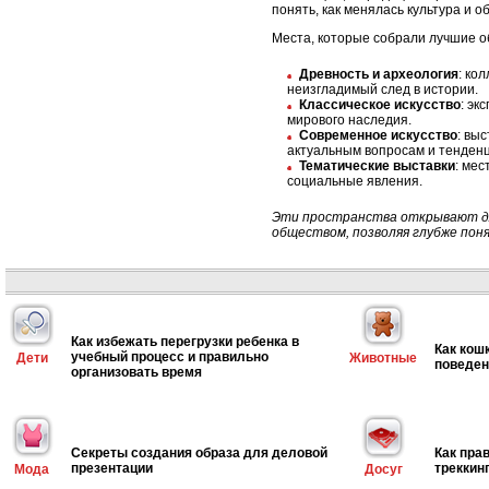
понять, как менялась культура и 
Места, которые собрали лучшие об
Древность и археология
: ко
неизгладимый след в истории.
Классическое искусство
: эк
мирового наследия.
Современное искусство
: вы
актуальным вопросам и тенден
Тематические выставки
: мес
социальные явления.
Эти пространства открывают дл
обществом, позволяя глубже понят
Как избежать перегрузки ребенка в
Как кош
учебный процесс и правильно
Дети
Животные
поведен
организовать время
Секреты создания образа для деловой
Как пра
презентации
треккин
Мода
Досуг