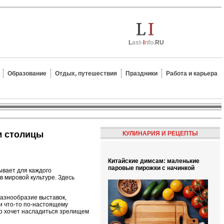
L
ast-
I
nfo.
RU
Образование
Отдых, путешествия
Праздники
Работа и карьера
м столицы
КУЛИНАРИЯ И РЕЦЕПТЫ
Китайские димсам: маленькие
паровые пирожки с начинкой
ывает для каждого
 мировой культуре. Здесь
разнообразие выставок,
ти что-то по-настоящему
то хочет насладиться зрелищем