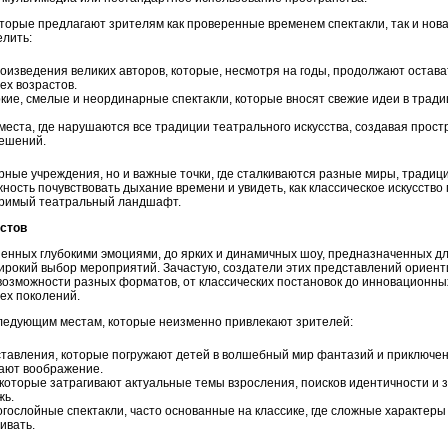
торые предлагают зрителям как проверенные временем спектакли, так и нова
лить:
роизведения великих авторов, которые, несмотря на годы, продолжают остав
ех возрастов.
ркие, смелые и неординарные спектакли, которые вносят свежие идеи в тради
 места, где нарушаются все традиции театрального искусства, создавая прос
ешений.
урные учреждения, но и важные точки, где сталкиваются разные миры, традиц
жность почувствовать дыхание времени и увидеть, как классическое искусство 
оримый театральный ландшафт.
астов
енных глубокими эмоциями, до ярких и динамичных шоу, предназначенных д
рокий выбор мероприятий. Зачастую, создатели этих представлений ориент
 возможности разных форматов, от классических постановок до инновационны
ех поколений.
ледующим местам, которые неизменно привлекают зрителей:
ставления, которые погружают детей в волшебный мир фантазий и приключен
ают воображение.
, которые затрагивают актуальные темы взросления, поисков идентичности и 
жь.
ногослойные спектакли, часто основанные на классике, где сложные характе
ивать.