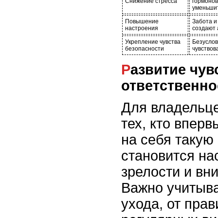
Снижение стресса
гормонов 
уменьшит
Повышение
Забота и
настроения
создают 
Укрепление чувства
Безуслов
безопасности
чувствов
Развитие чувства
ответственно
Для владельце
тех, кто впер
на себя такую 
становится н
зрелости и вн
Важно учитыва
ухода, от пра