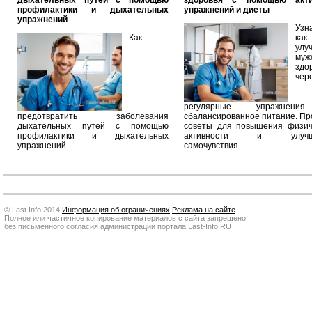
дыхательных путей с помощью
здоровья с помощью акт
профилактики и дыхательных
упражнений и диеты
упражнений
Узн
Как
как
улу
муж
здо
чер
регулярные упражнен
предотвратить заболевания
сбалансированное питание. П
дыхательных путей с помощью
советы для повышения физич
профилактики и дыхательных
активности и улучш
упражнений
самочувствия.
© Last Info 2014
Информация об ограничениях
Реклама на сайте
Полное или частичное копирование материалов с сайта запрещено
без письменного согласия администрации портала Last-Info.RU