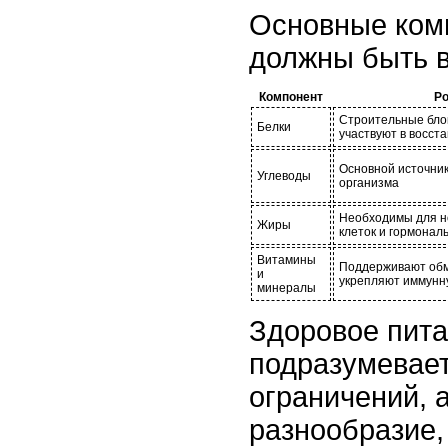
Основные ком
должны быть в
Компонент
Р
Строительные блок
Белки
участвуют в восст
Основной источник
Углеводы
организма
Необходимы для н
Жиры
клеток и гормонал
Витамины
Поддерживают обм
и
укрепляют иммунн
минералы
Здоровое пита
подразумевает
ограничений, 
разнообразие