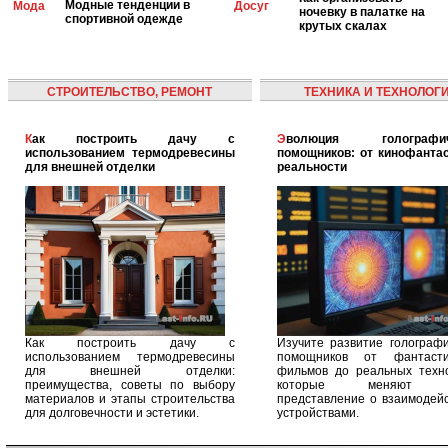
Модные тенденции в
Мода
Досуг
ночевку в палатке на
спортивной одежде
крутых скалах
СТРОИТЕЛЬСТВО, РЕМОНТ
ТЕХНИКА И ТЕХНОЛОГ
Как построить дачу с
Эволюция голографических
использованием термодревесины
помощников: от кинофантас
для внешней отделки
реальности
Как построить дачу с
Изучите развитие голографи
использованием термодревесины
помощников от фантасти
для внешней отделки:
фильмов до реальных техно
преимущества, советы по выбору
которые меняют 
материалов и этапы строительства
представление о взаимодейс
для долговечности и эстетики.
устройствами.