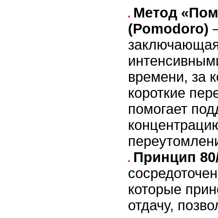
Метод «Пом
(Pomodoro)
–
заключающаяс
интенсивным
времени, за 
короткие пер
помогает под
концентрацию
переутомлен
Принцип 80
сосредоточен
которые при
отдачу, позво