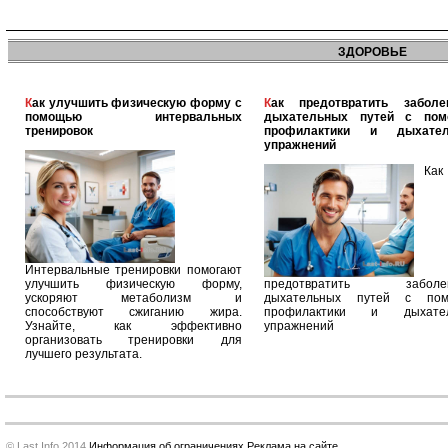
ЗДОРОВЬЕ
Как улучшить физическую форму с
Как предотвратить заболевания
помощью интервальных
дыхательных путей с по
тренировок
профилактики и дыхател
упражнений
Как
Интервальные тренировки помогают
улучшить физическую форму,
предотвратить заболев
ускоряют метаболизм и
дыхательных путей с по
способствуют сжиганию жира.
профилактики и дыхател
Узнайте, как эффективно
упражнений
организовать тренировки для
лучшего результата.
© Last Info 2014
Информация об ограничениях
Реклама на сайте