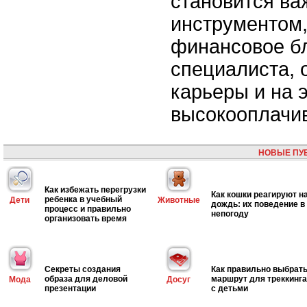
становится в
инструментом
финансовое б
специалиста, 
карьеры и на 
высокооплачи
НОВЫЕ ПУ
Как избежать перегрузки
Как кошки реагируют н
ребенка в учебный
Дети
Животные
дождь: их поведение в
процесс и правильно
непогоду
организовать время
Секреты создания
Как правильно выбрат
образа для деловой
маршрут для треккинга
Мода
Досуг
презентации
с детьми