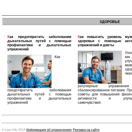
ЗДОРОВЬЕ
Как предотвратить заболевания
Как повысить уровень мужского
дыхательных путей с помощью
здоровья с помощью акт
профилактики и дыхательных
упражнений и диеты
упражнений
Узн
Как
как
улу
муж
здо
чер
регулярные упражнен
предотвратить заболевания
сбалансированное питание. П
дыхательных путей с помощью
советы для повышения физич
профилактики и дыхательных
активности и улучш
упражнений
самочувствия.
© Last Info 2014
Информация об ограничениях
Реклама на сайте