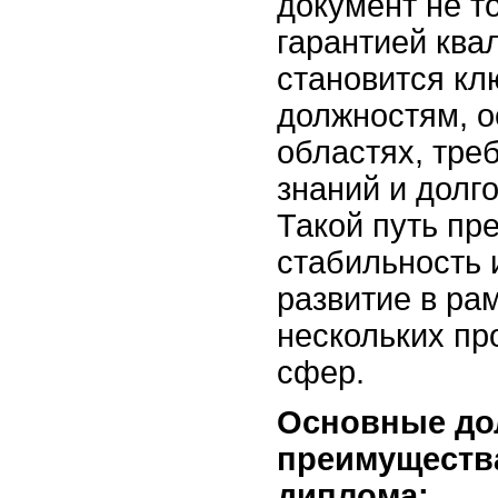
документ не т
гарантией ква
становится кл
должностям, о
областях, тре
знаний и долг
Такой путь пр
стабильность 
развитие в ра
нескольких п
сфер.
Основные до
преимуществ
диплома: