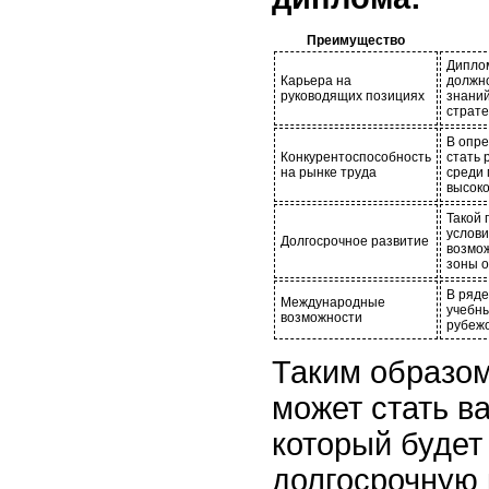
Преимущество
Диплом
Карьера на
должно
руководящих позициях
знаний
страте
В опр
Конкурентоспособность
стать
на рынке труда
среди 
высок
Такой 
услови
Долгосрочное развитие
возмо
зоны о
В ряде
Международные
учебны
возможности
рубежо
Таким образом
может стать в
который будет
долгосрочную 