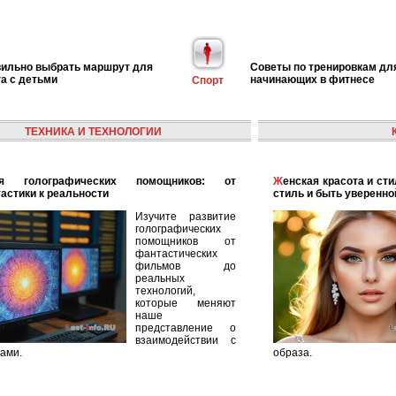
вильно выбрать маршрут для
Советы по тренировкам дл
га с детьми
начинающих в фитнесе
Спорт
ТЕХНИКА И ТЕХНОЛОГИИ
Женская красота и стиль: как найти свой уникальный
астики к реальности
стиль и быть уверенно
Изучите развитие
голографических
помощников от
фантастических
фильмов до
реальных
технологий,
которые меняют
наше
представление о
взаимодействии с
ами.
образа.