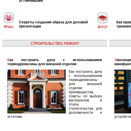
устойчивыми
Секреты создания образа для деловой
Как пра
презентации
треккин
Мода
Досуг
СТРОИТЕЛЬСТВО, РЕМОНТ
Как построить дачу с использованием
Эволюция голографических помощников: от
термодревесины для внешней отделки
кинофант
Как построить дачу
с использованием
термодревесины
для внешней
отделки:
преимущества,
советы по выбору
материалов и
этапы
строительства для
долговечности и
эстетики.
устройств