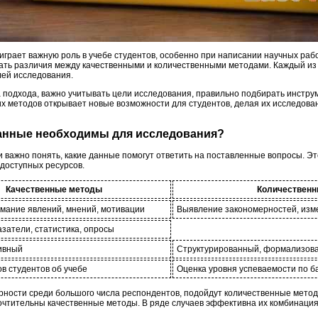
грает важную роль в учебе студентов, особенно при написании научных рабо
ть различия между качественными и количественными методами. Каждый из 
лей исследования.
подхода, важно учитывать цели исследования, правильно подбирать инстру
х методов открывает новые возможности для студентов, делая их исследов
 данные необходимы для исследования?
важно понять, какие данные помогут ответить на поставленные вопросы. Эт
 доступных ресурсов.
Качественные методы
Количествен
мание явлений, мнений, мотивации
Выявление закономерностей, изм
затели, статистика, опросы
тивный
Структурированный, формализов
в студентов об учебе
Оценка уровня успеваемости по б
рности среди большого числа респондентов, подойдут количественные метод
очтительны качественные методы. В ряде случаев эффективна их комбинация