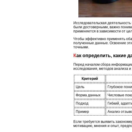
Исследовательская деятельность и
были достоверными, важно понима
применяется в зависимости от це
Чтобы эффективно применять оба 
полученные данные. Освоение эти
точными.
Как определить, какие
Перед началом сбора информации 
исследования, методов анализа и
Критерий
Цель
Глубокое пони
Форма данных
Числовые пока
Подход
Гибкий, адап
Пример
Анализ отзыво
Если требуется выявить закономе
мотивацию, мнения и опыт, предп