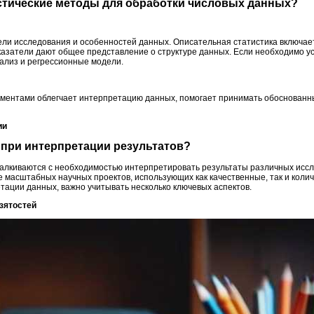
истические методы для обработки числовых данных?
ли исследования и особенностей данных. Описательная статистика включает
оказатели дают общее представление о структуре данных. Если необходимо у
ализ и регрессионные модели.
ументами облегчает интерпретацию данных, помогает принимать обоснован
ии
й при интерпретации результатов?
талкиваются с необходимостью интерпретировать результаты различных иссле
ее масштабных научных проектов, использующих как качественные, так и кол
тации данных, важно учитывать несколько ключевых аспектов.
взятостей