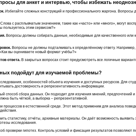
просы для анкет и интервью, чтобы избежать неодноз
ок.
Избегайте сложных конструкций и профессионального жаргона. Вопросы 
Слова с расплывчатым значением, такие как «часто» или «много», могут вос
вы пользуетесь этим сервисом?»
ия.
Вопросы должны собирать данные, необходимые для качественного или к
ровок.
Вопросы не должны подталкивать к определённому ответу. Например,
 «Как вы оцениваете новый формат учёбы?»
тов ответа.
В закрытых вопросах стоит предусмотреть все логичные вариант
анных подойдут для изучаемой проблемы?
сследования, особенностей объекта изучения и доступных ресурсов. Для сту
итывать достоверность и репрезентативность информации.
ый способ сбора данных. Он подходит для изучения мнений, предпочтений и
лжна быть чёткой, а выборка – репрезентативной.
и процессов в естественной среде. Этот метод применим для анализа поведе
одействия.
ить статистику, отчёты, архивные материалы. Он даёт возможность выявить 
потезы исследования.
об проверки гипотез. Контроль условий и фиксация результатов позволяют 