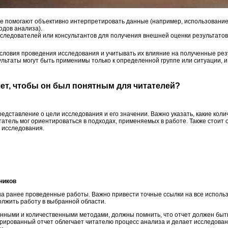
е помогают объективно интерпретировать данные (например, использование
одов анализа).
сследователей или консультантов для получения внешней оценки результатов
словия проведения исследования и учитывать их влияние на полученные рез
ультаты могут быть применимы только к определенной группе или ситуации, 
тчет, чтобы он был понятным для читателей?
едставление о цели исследования и его значении. Важно указать, какие кол
татель мог ориентироваться в подходах, применяемых в работе. Также стоит
е исследования.
чников
а ранее проведенные работы. Важно привести точные ссылки на все исполь
олжить работу в выбранной области.
нными и количественными методами, должны помнить, что отчет должен быть 
ированный отчет облегчает читателю процесс анализа и делает исследова