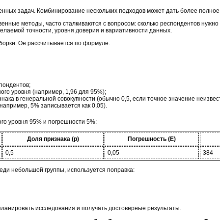
енных задач. Комбинирование нескольких подходов может дать более полное
енные методы, часто сталкиваются с вопросом: сколько респондентов нужно
желаемой точности, уровня доверия и вариативности данных.
борки. Он рассчитывается по формуле:
пондентов;
го уровня (например, 1,96 для 95%);
ака в генеральной совокупности (обычно 0,5, если точное значение неизвес
например, 5% записывается как 0,05).
го уровня 95% и погрешности 5%:
Доля признака (p)
Погрешность (E)
0,5
0,05
384
еди небольшой группы, используется поправка:
планировать исследования и получать достоверные результаты.