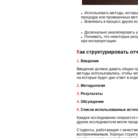
Использовать методы, которы
процедур или проверенных мет
Вовлекать в процесс других и
Досконально анализировать у
Понимать, что некоторые рез
при интерпретации.
Как структурировать о
1. Введение
Введение должно давать общее пр
методы использовались, чтобы чи
на которые будет дан ответ в ход
2. Методология
3. Результаты
4. Обсуждение
6. Список использованных исто
Каждое исследование опирается н
другие исследователи могли прод
Студенты, работающие с качестве
воспринимаемым. Хорошо структур