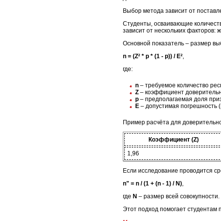
Выбор метода зависит от поставл
Студенты, осваивающие количеств
зависит от нескольких факторов: 
Основной показатель – размер вы
n = (Z² * p * (1 - p)) / E²
,
где:
n
– требуемое количество рес
Z
– коэффициент доверительно
p
– предполагаемая доля призн
E
– допустимая погрешность (
Пример расчёта для доверительно
Коэффициент (Z)
1,96
Если исследование проводится ср
n" = n / (1 + (n - 1) / N)
,
где
N
– размер всей совокупности.
Этот подход помогает студентам 