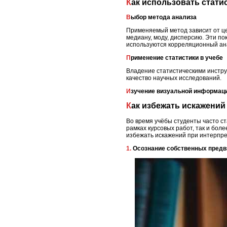
Как использовать стат
Выбор метода анализа
Применяемый метод зависит от це
медиану, моду, дисперсию. Эти п
используются корреляционный ан
Применение статистики в учебе
Владение статистическими инстр
качество научных исследований.
Изучение визуальной информац
Как избежать искажени
Во время учёбы студенты часто с
рамках курсовых работ, так и бол
избежать искажений при интерпре
1. Осознание собственных пред