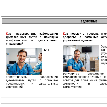
ЗДОРОВЬЕ
Как предотвратить заболевания
Как повысить уровень мужского
дыхательных путей с помощью
здоровья с помощью акт
профилактики и дыхательных
упражнений и диеты
упражнений
Узн
Как
как
улу
муж
здо
чер
регулярные упражнен
предотвратить заболевания
сбалансированное питание. П
дыхательных путей с помощью
советы для повышения физич
профилактики и дыхательных
активности и улучш
упражнений
самочувствия.