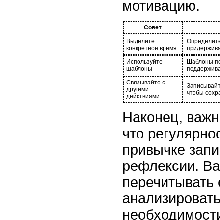
мотивацию.
Совет
Выделите
Определите
конкретное время
придерживай
Используйте
Шаблоны по
шаблоны
поддержива
Связывайте с
Записывайт
другими
чтобы сохр
действиями
Наконец, важн
что регулярнос
привычке запи
рефлексии. В
перечитывать 
анализировать
необходимости