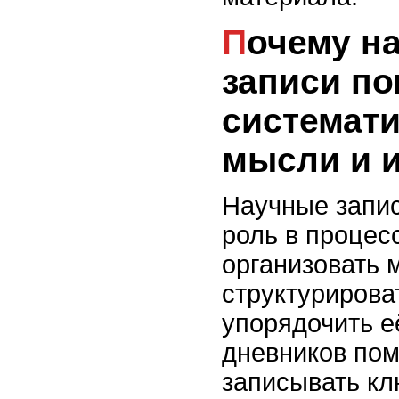
Почему научные
записи п
системат
мысли и 
Научные запи
роль в процес
организовать 
структуриров
упорядочить е
дневников пом
записывать к