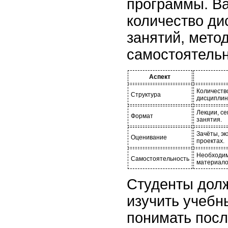
программы. В
количество ди
занятий, мето
самостоятельн
Аспект
Количеств
Структура
дисциплин,
Лекции, с
Формат
занятия.
Зачёты, эк
Оценивание
проектах.
Необходим
Самостоятельность
материало
Студенты дол
изучить учебн
понимать посл