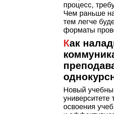
процесс, треб
Чем раньше на
тем легче буд
форматы прове
Как наладить
коммуник
преподав
однокурс
Новый учебны
университете 
освоения учеб