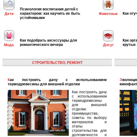
Психология воспитания детей с
характером: как научить их быть
Как оту
Дети
Животные
устойчивыми
Как подобрать аксессуары для
Как орг
романтического вечера
крутых
Мода
Досуг
СТРОИТЕЛЬСТВО, РЕМОНТ
Как построить дачу с использованием
Эволюция голографических помощников: от
термодревесины для внешней отделки
кинофант
Как построить дачу
с использованием
термодревесины
для внешней
отделки:
преимущества,
советы по выбору
материалов и
этапы
строительства для
долговечности и