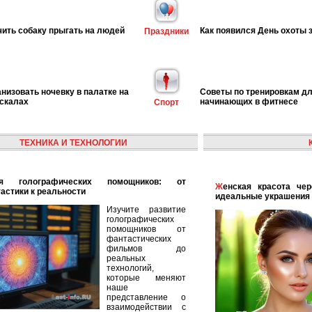
чить собаку прыгать на людей
Как появился День охоты 
Праздники
анизовать ночевку в палатке на
Советы по тренировкам д
 скалах
начинающих в фитнесе
Спорт
ТЕХНИКА И ТЕХНОЛОГИИ
Женская красота через аксессуары: как выбрать
астики к реальности
идеальные украшения 
Изучите развитие
голографических
помощников от
фантастических
фильмов до
реальных
технологий,
которые меняют
наше
представление о
взаимодействии с