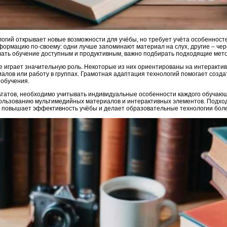
огий открывает новые возможности для учёбы, но требует учёта особенност
ормацию по-своему: одни лучше запоминают материал на слух, другие – че
лать обучение доступным и продуктивным, важно подбирать подходящие мет
играет значительную роль. Некоторые из них ориентированы на интерактивн
алов или работу в группах. Грамотная адаптация технологий помогает созда
 обучения.
татов, необходимо учитывать индивидуальные особенности каждого обучающ
пользованию мультимедийных материалов и интерактивных элементов. Подхо
 повышает эффективность учёбы и делает образовательные технологии бол