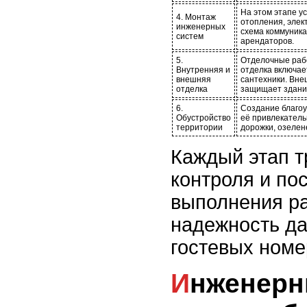
На этом этапе у
4. Монтаж
отопления, элек
инженерных
схема коммуника
систем
арендаторов.
5.
Отделочные раб
Внутренняя и
отделка включает
внешняя
сантехники. Вне
отделка
защищает здани
6.
Создание благоу
Обустройство
её привлекатель
территории
дорожки, озелен
Каждый этап т
контроля и по
выполнения ра
надежность да
гостевых номе
Инженерные системы: