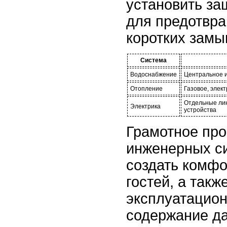
установить за
для предотвра
коротких замы
Система
Водоснабжение
Центральное и
Отопление
Газовое, элек
Отдельные ли
Электрика
устройства
Грамотное про
инженерных с
создать комфо
гостей, а такж
эксплуатацио
содержание да