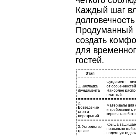
четкого соблю
Каждый шаг вл
долговечность
Продуманный 
создать комфо
для временно
гостей.
Этап
Фундамент – осн
1. Закладка
от особенностей
фундамента
Наиболее распр
плитный.
2.
Материалы для с
Возведение
и требований к 
стен и
кирпич, газобет
перекрытий
Крыша защищает
3. Устройство
правильно выбра
крыши
надежную гидро